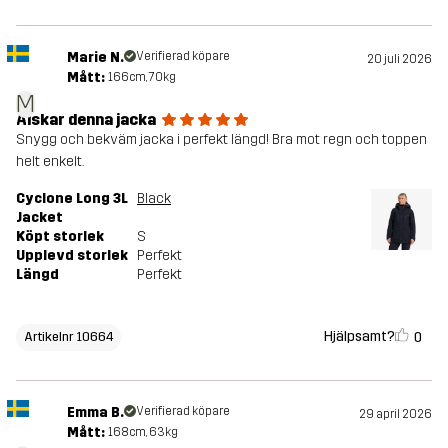
Marie N.
Verifierad köpare
20 juli 2026
Mått:
166cm, 70kg
M
Älskar denna jacka
Snygg och bekväm jacka i perfekt längd! Bra mot regn och toppen
helt enkelt.
Cyclone Long 3L
Black
Jacket
Köpt storlek
S
Upplevd storlek
Perfekt
Längd
Perfekt
Hjälpsamt?
0
Artikelnr 10664
Emma B.
Verifierad köpare
29 april 2026
Mått:
168cm, 63kg