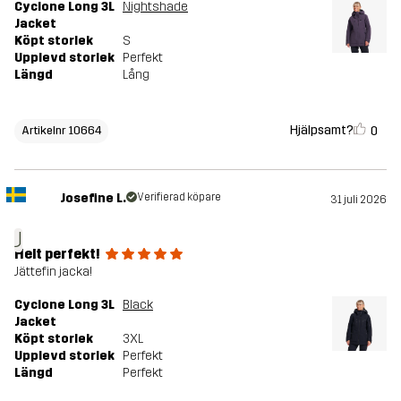
Cyclone Long 3L
Nightshade
Jacket
Köpt storlek
S
Upplevd storlek
Perfekt
Längd
Lång
Hjälpsamt?
0
Artikelnr 10664
Josefine L.
Verifierad köpare
31 juli 2026
J
Helt perfekt!
Jättefin jacka!
Cyclone Long 3L
Black
Jacket
Köpt storlek
3XL
Upplevd storlek
Perfekt
Längd
Perfekt