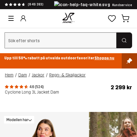
(846 393)
Kundservice
Rensa sök
Upp till 50% rabatt på utvalda outdoorfavoriter
Shoppa nu
Hem
Dam
Jackor
Regn- & Skaljackor
2 299 kr
4.6 (524)
Cyclone Long 3L Jacket Dam
Modellen har