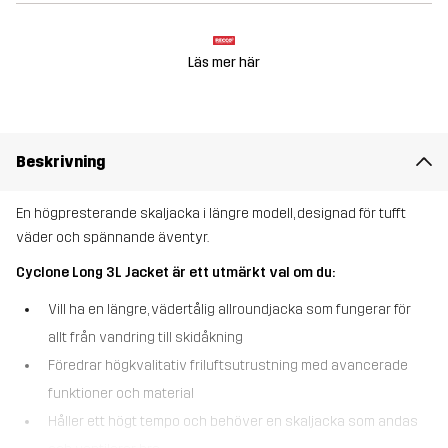
Läs mer här
Beskrivning
En högpresterande skaljacka i längre modell, designad för tufft
väder och spännande äventyr.
Cyclone Long 3L Jacket är ett utmärkt val om du:
Vill ha en längre, vädertålig allroundjacka som fungerar för
allt från vandring till skidåkning
Föredrar högkvalitativ friluftsutrustning med avancerade
funktioner och material
Håller ett högt tempo och behöver en skaljacka som andas