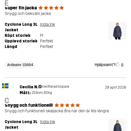
E
Super fin jacka
Snygg och bekväm jacka
Cyclone Long 3L
India Ink
Jacket
Köpt storlek
M
Upplevd storlek
Perfekt
Längd
Perfekt
Hjälpsamt?
0
Artikelnr 10664
Cecilia N.
Verifierad köpare
28 april 2026
Mått:
159cm, 80kg
C
Snygg och funktionell!
Snygg och funktionell skaljacka. Bra när den är lite längre.
Cyclone Long 3L
India Ink
Jacket