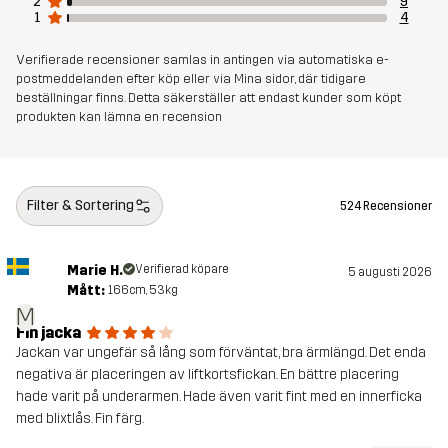
2
9
1
4
Andningsförmåga: 20 000 g/m²/24h
Verifierade recensioner samlas in antingen via automatiska e-
Vikt
819g i storlek M
postmeddelanden efter köp eller via Mina sidor, där tidigare
beställningar finns. Detta säkerställer att endast kunder som köpt
produkten kan lämna en recension
Hållbarhet
Återvunna detaljer
läs här
Skapad för
VANDRING
ALL-ROUND
UTFÖRSÅKNING
Filter & Sortering
524 Recensioner
Artikelnummer
10664_2379
Marie H.
Verifierad köpare
5 augusti 2026
Mått:
166cm, 53kg
M
Fin jacka
Jackan var ungefär så lång som förväntat, bra ärmlängd. Det enda
negativa är placeringen av liftkortsfickan. En bättre placering
hade varit på underarmen. Hade även varit fint med en innerficka
med blixtlås. Fin färg.