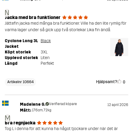
N
Jacka med bra funktioner
Jättefin jacka med många bra funktioner. Ville ha den lite rymlig för
varma lager under så gick upp två storlekar. Lika fin ändå.
Cyclone Long 3L
Black
Jacket
Köpt storlek
3XL
Upplevd storlek
Liten
Längd
Perfekt
Hjälpsamt?
0
Artikelnr 10664
Madelene G.
Verifierad köpare
12 april 2026
Mått:
176cm, 72kg
M
Bra regnjacka
Tog L i denna för att kunna ha något tjockare under när det är