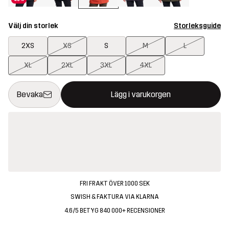
Välj din storlek
Storleksguide
2XS
XS
S
M
L
XL
2XL
3XL
4XL
Denna knapp kommer att öppna en modal som bekräftar en ny va
{{size}} inte tillgänglig
Bevaka
Lägg i varukorgen
FRI FRAKT ÖVER 1000 SEK
SWISH & FAKTURA VIA KLARNA
4.6/5 BETYG 840 000+ RECENSIONER