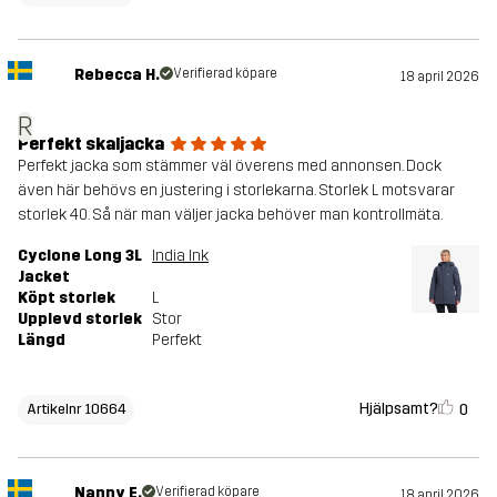
Rebecca H.
Verifierad köpare
18 april 2026
R
Perfekt skaljacka
Perfekt jacka som stämmer väl överens med annonsen. Dock
även här behövs en justering i storlekarna. Storlek L motsvarar
storlek 40. Så när man väljer jacka behöver man kontrollmäta.
Cyclone Long 3L
India Ink
Jacket
Köpt storlek
L
Upplevd storlek
Stor
Längd
Perfekt
Hjälpsamt?
0
Artikelnr 10664
Nanny E.
Verifierad köpare
18 april 2026