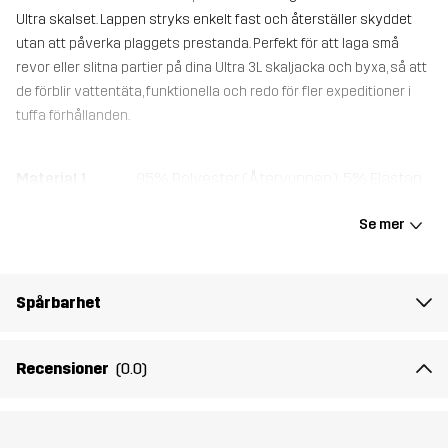
Ultra skalset. Lappen stryks enkelt fast och återställer skyddet
utan att påverka plaggets prestanda. Perfekt för att laga små
revor eller slitna partier på dina Ultra 3L skaljacka och byxa, så att
de förblir vattentäta, funktionella och redo för fler expeditioner i
tuffa förhållanden.
Material 1
95% Polyester (Återvunnen), 5% Elastan
Se mer
Vikt
6g
Skapad för
ALL-ROUND
Spårbarhet
Artikelnummer
14554_2202
Recensioner
(0.0)