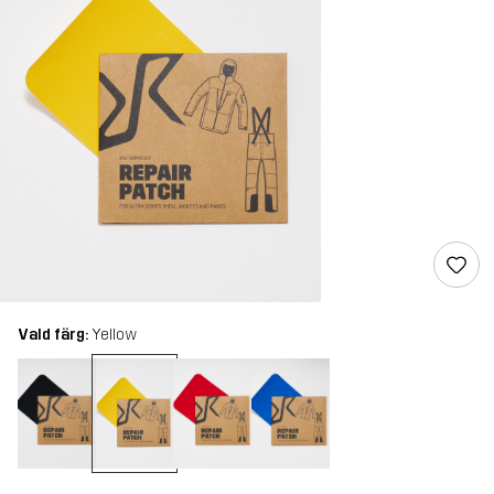
Vald färg:
Yellow