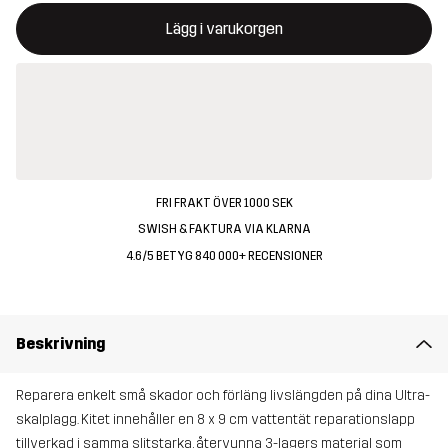
Denna knapp kommer att öppna en modal som bekräftar en ny va
{{size}} inte tillgänglig
Lägg i varukorgen
FRI FRAKT ÖVER 1000 SEK
SWISH & FAKTURA VIA KLARNA
4.6/5 BETYG 840 000+ RECENSIONER
Beskrivning
Reparera enkelt små skador och förläng livslängden på dina Ultra-
skalplagg. Kitet innehåller en 8 x 9 cm vattentät reparationslapp
tillverkad i samma slitstarka, återvunna 3-lagers material som