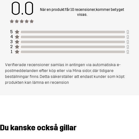
0.0
När en produkt får 10 recensioner, kommer betyget
visas.
5
0
4
0
3
0
2
0
1
0
Verifierade recensioner samlas in antingen via automatiska e-
postmeddelanden efter köp eller via Mina sidor, där tidigare
beställningar finns. Detta säkerställer att endast kunder som köpt
produkten kan lämna en recension
Du kanske också gillar