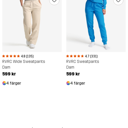
4.8 (135)
4.7 (331)
RVRC Wide Sweatpants
RVRC Sweatpants
Dam
Dam
599 kr
599 kr
4 färger
4 färger