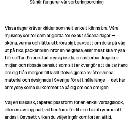
Så här fungerar vår sorteringsordning
Vissa dagar kräver kläder som helt enkelt känns bra. Våra
mjukisbyxor för dam är gjorda för exakt sådana dagar —
sköna, varma och lätta att röra sig i, oavsett om du är på väg
ut på fika, packar bilen inför en helgresa, eller mest ska mysa
till i soffan. En borstad, mysig insida, en justerbar dragsko i
midjan och ribbade benslut som sitter kvar gör att de tar hand
om dig från morgon till kväll. Delvis gjorda av återvunna
material och designade i Sverige för att hålla länge — det här
är mysbyxorna du kommer ta på dig om och om igen.
Välj en klassisk, tapered passform för en enkel vardagslook,
eller en avslappnad, vid benform för lite extra utrymme att
andas i. Oavsett vilken du väljer ingår komforten alltid.