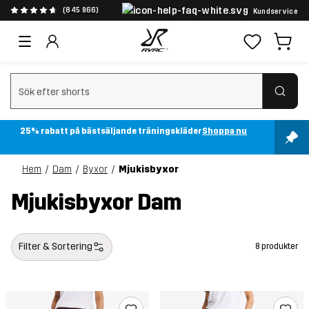
(845 966)
Kundservice
Rensa sök
25% rabatt på bästsäljande träningskläder
Shoppa nu
Hem
Dam
Byxor
Mjukisbyxor
Mjukisbyxor Dam
Filter & Sortering
8 produkter