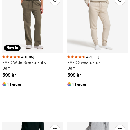
New In
4.8 (135)
4.7 (331)
RVRC Wide Sweatpants
RVRC Sweatpants
Dam
Dam
599 kr
599 kr
4 färger
4 färger