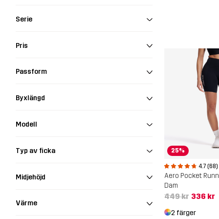
Serie
Pris
Passform
Byxlängd
Modell
Typ av ficka
25%
4.7 (68)
Aero Pocket Runn
Midjehöjd
Dam
449 kr
336 kr
Värme
2 färger