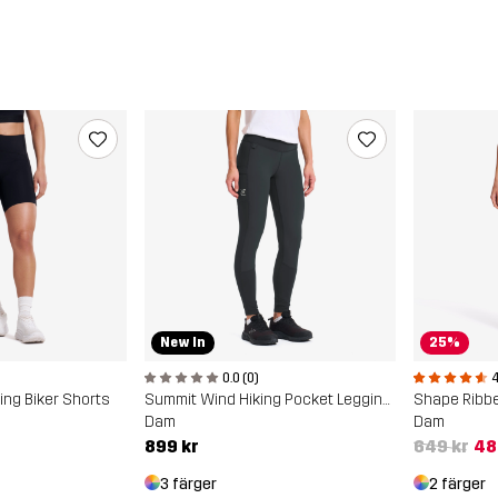
New In
25%
0.0 (0)
4
ing Biker Shorts
Summit Wind Hiking Pocket Leggings
Shape Ribbe
Dam
Dam
899 kr
649 kr
48
3 färger
2 färger