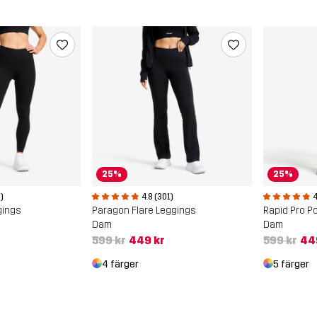
25%
25%
)
4.8 (301)
4
gings
Paragon Flare Leggings
Rapid Pro P
Dam
Dam
599 kr
449 kr
599 kr
44
4 färger
5 färger