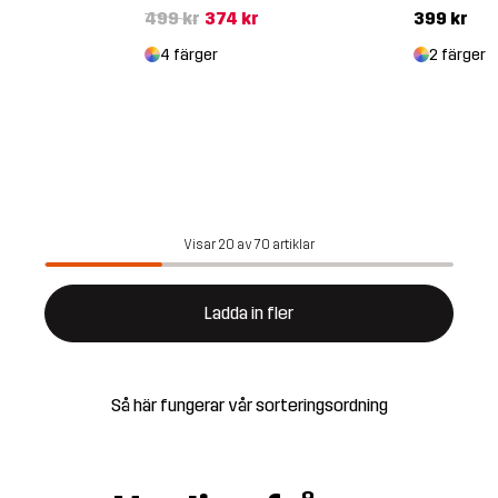
499 kr
374 kr
399 kr
4 färger
2 färger
Visar 20 av 70 artiklar
Ladda in fler
Så här fungerar vår sorteringsordning