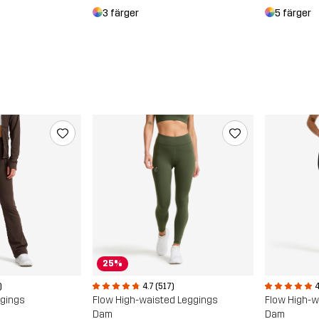
3 färger
5 färger
25%
)
4.7 (517)
4
ggings
Flow High-waisted Leggings
Flow High-w
Dam
Dam