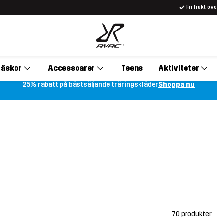
Fri frakt öv
äskor
Accessoarer
Teens
Aktiviteter
25% rabatt på bästsäljande träningskläder
Shoppa nu
70 produkter