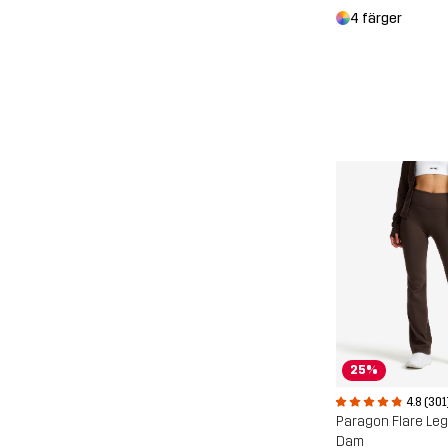
4 färger
25%
4.8 (301
Paragon Flare Le
Dam