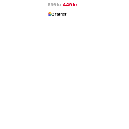
599 kr
449 kr
2 färger