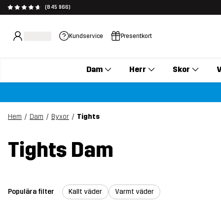
(845 966)
Kundservice
Presentkort
Dam
Herr
Skor
V
Hem
Dam
Byxor
Tights
Tights Dam
Populära filter
Kallt väder
Varmt väder