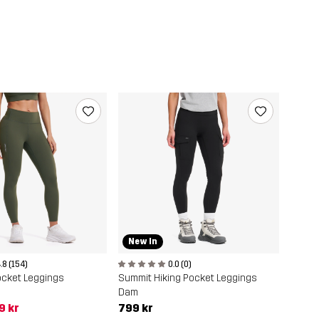
New In
.8 (154)
0.0 (0)
ocket Leggings
Summit Hiking Pocket Leggings
Dam
9 kr
799 kr