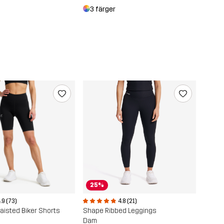
3 färger
25%
.9 (73)
4.8 (21)
aisted Biker Shorts
Shape Ribbed Leggings
Dam