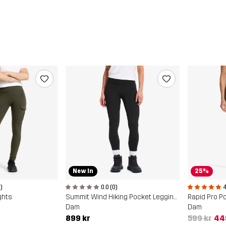
New In
25%
0.0 (0)
4
)
Summit Wind Hiking Pocket Leggings
Rapid Pro P
ghts
Dam
Dam
899 kr
599 kr
44