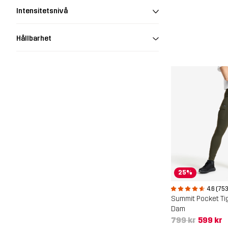
Intensitetsnivå
Hållbarhet
25%
4.6 (753
Summit Pocket Ti
Dam
799 kr
599 kr