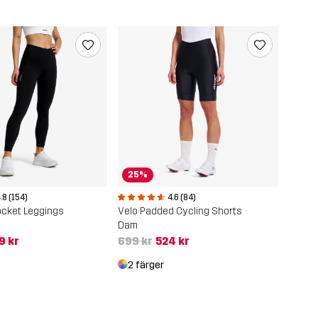
25%
4.6 (84)
.8 (154)
Velo Padded Cycling Shorts
ocket Leggings
Dam
699 kr
524 kr
9 kr
2 färger