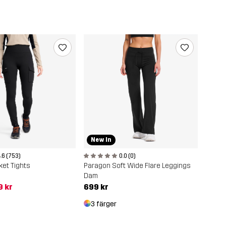
New In
.6 (753)
0.0 (0)
et Tights
Paragon Soft Wide Flare Leggings
Dam
9 kr
699 kr
3 färger