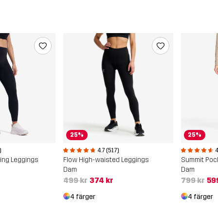
25%
25%
)
4.7 (517)
4
ing Leggings
Flow High-waisted Leggings
Summit Pock
Dam
Dam
499 kr
374 kr
799 kr
59
4 färger
4 färger