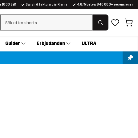
er 1000 SEK
Swish & faktura via Klarna
4.6/5 betyg 840 000+ recensioner
Rensa sök
Guider
Erbjudanden
ULTRA