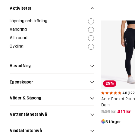
Aktiviteter
Löpning och träning
Vandring
All-round
Cykling
Huvudfärg
Egenskaper
25%
4.8 (122
Väder & Säsong
Aero Pocket Runn
Dam
549 kr
411 kr
Vattentäthetsnivå
3 färger
Vindtäthetsnivå