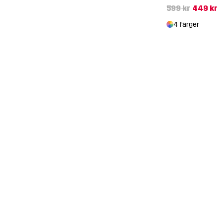
599 kr
449 kr
4 färger