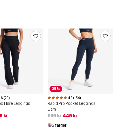
25%
.6 (73)
4.8 (154)
d Flare Leggings
Rapid Pro Pocket Leggings
Dam
6 kr
599 kr
449 kr
5 färger