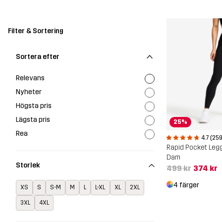
Filter & Sortering
Sortera efter
Relevans
Nyheter
Högsta pris
Lägsta pris
25%
Rea
4.7 (259
Rapid Pocket Leg
Dam
Storlek
499 kr
374 kr
4 färger
XS
S
S-M
M
L
L-XL
XL
2XL
3XL
4XL