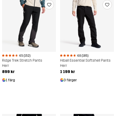
4.6 (185)
4.5 (152)
Hiball Essential Softshell Pants
Ridge Trek Stretch Pants
Herr
Herr
1 199 kr
899 kr
3 färger
1 färg