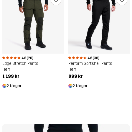
4.8 (26)
4.6 (38)
Edge Stretch Pants
Perform Softshell Pants
Herr
Herr
1 199 kr
899 kr
2 färger
2 färger