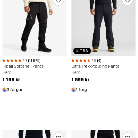
ULTRA
4.7 (11 075)
4.5 (4)
Hiball Softshell Pants
Ultra Trekk-touring Pants
Herr
Herr
1 199 kr
1 599 kr
3 färger
1 färg