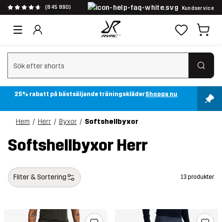
(845 890)
Kundservice
Rensa sök
25% rabatt på bästsäljande träningskläder
Shoppa nu
Hem
Herr
Byxor
Softshellbyxor
Softshellbyxor Herr
Filter & Sortering
13 produkter