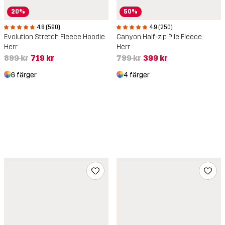
20%
50%
4.8 (590)
4.9 (250)
Evolution Stretch Fleece Hoodie
Canyon Half-zip Pile Fleece
Herr
Herr
899 kr
719 kr
799 kr
399 kr
6 färger
4 färger