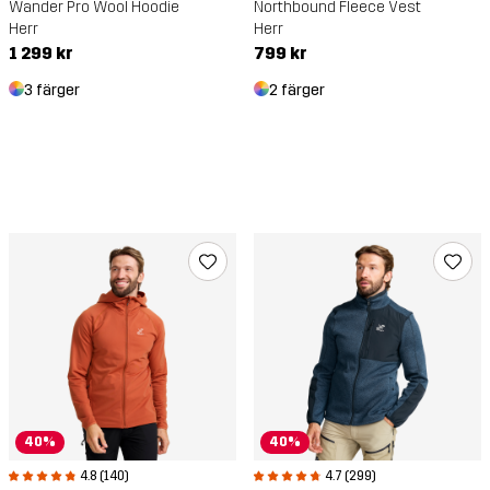
Wander Pro Wool Hoodie
Northbound Fleece Vest
Herr
Herr
1 299 kr
799 kr
3 färger
2 färger
40%
40%
4.8 (140)
4.7 (299)