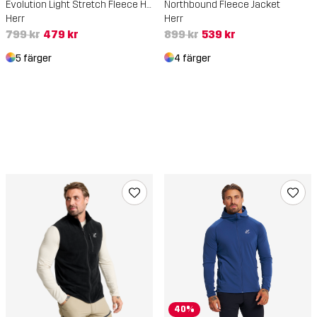
Evolution Light Stretch Fleece Hoodie
Northbound Fleece Jacket
Herr
Herr
799 kr
479 kr
899 kr
539 kr
5 färger
4 färger
40%