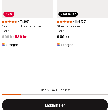
40%
Bestseller
4.7 (299)
4.8 (4 479)
Northbound Fleece Jacket
Sherpa Hoodie
Herr
Herr
899 kr
539 kr
949 kr
4 färger
7 färger
Visar 20 av 112 artiklar
Ladda in fler