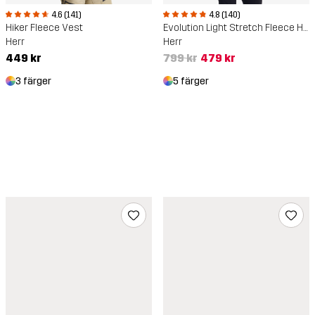
4.6 (141)
4.8 (140)
Hiker Fleece Vest
Evolution Light Stretch Fleece Hoodie
Herr
Herr
449 kr
799 kr
479 kr
3 färger
5 färger