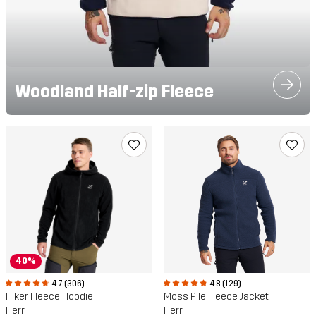
Woodland Half-zip Fleece
40%
4.7 (306)
4.8 (129)
Hiker Fleece Hoodie
Moss Pile Fleece Jacket
Herr
Herr