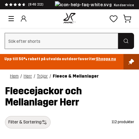
(846 212)
Kundservice
Rensa sök
Upp till 50% rabatt på utvalda outdoorfavoriter
Shoppa nu
Hem
Herr
Tröjor
Fleece & Mellanlager
Fleecejackor och
Mellanlager Herr
Filter & Sortering
112 produkter