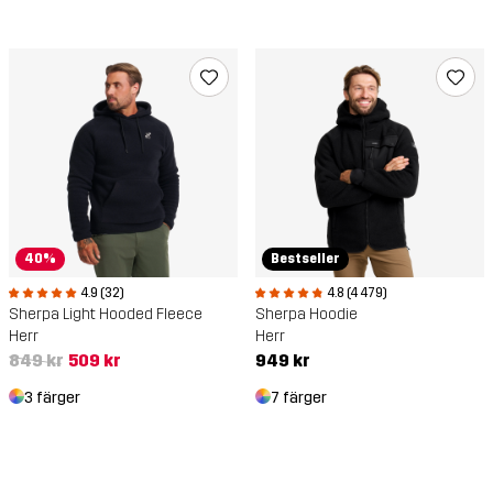
40%
Bestseller
4.9 (32)
4.8 (4 479)
Sherpa Light Hooded Fleece
Sherpa Hoodie
Herr
Herr
849 kr
509 kr
949 kr
3 färger
7 färger