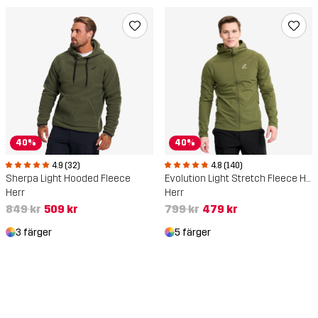
40%
40%
4.9 (32)
4.8 (140)
Sherpa Light Hooded Fleece
Evolution Light Stretch Fleece Hoodie
Herr
Herr
849 kr
509 kr
799 kr
479 kr
3 färger
5 färger