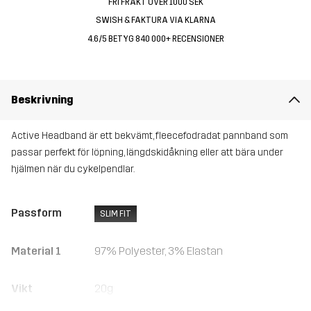
FRI FRAKT ÖVER 1000 SEK
SWISH & FAKTURA VIA KLARNA
4.6/5 BETYG 840 000+ RECENSIONER
Beskrivning
Active Headband är ett bekvämt, fleecefodradat pannband som
passar perfekt för löpning, längdskidåkning eller att bära under
hjälmen när du cykelpendlar.
Passform
SLIM FIT
Material 1
97% Polyester, 3% Elastan
Vikt
20g