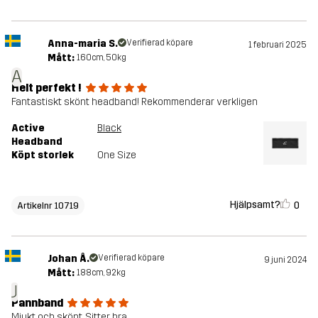
Anna-maria S.
Verifierad köpare
1 februari 2025
Mått:
160cm, 50kg
A
Helt perfekt !
Fantastiskt skönt headband! Rekommenderar verkligen
Active
Black
Headband
Köpt storlek
One Size
Hjälpsamt?
0
Artikelnr 10719
Johan Å.
Verifierad köpare
9 juni 2024
Mått:
188cm, 92kg
J
Pannband
Mjukt och skönt. Sitter bra