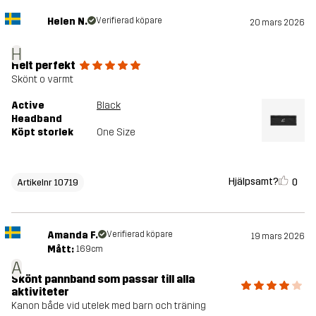
Helen N.
Verifierad köpare
20 mars 2026
H
Helt perfekt
Skönt o varmt
Active
Black
Headband
Köpt storlek
One Size
Hjälpsamt?
0
Artikelnr 10719
Amanda F.
Verifierad köpare
19 mars 2026
Mått:
169cm
A
Skönt pannband som passar till alla
aktiviteter
Kanon både vid utelek med barn och träning