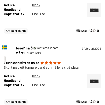
Active
Black
Headband
Köpt storlek
One Size
Hjälpsamt?
0
Artikelnr 10719
Josefina Ö.
Verifierad köpare
2 februari 2026
Mått:
168cm, 67kg
J
Tunn och sitter kvar
Skönt med ett tunnare band som håller sig på plats!
Active
Black
Headband
Köpt storlek
One Size
Hjälpsamt?
0
Artikelnr 10719