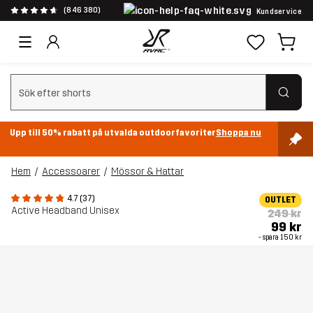
(846 380)
Kundservice
Rensa sök
Upp till 50% rabatt på utvalda outdoorfavoriter
Shoppa nu
Hem
Accessoarer
Mössor & Hattar
4.7 (37)
OUTLET
Active Headband Unisex
249 kr
99 kr
- spara
150 kr