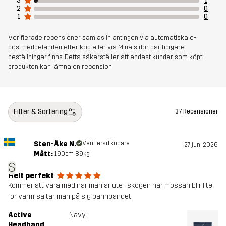
3
1
2
0
1
0
Verifierade recensioner samlas in antingen via automatiska e-
postmeddelanden efter köp eller via Mina sidor, där tidigare
beställningar finns. Detta säkerställer att endast kunder som köpt
produkten kan lämna en recension
Filter & Sortering
37 Recensioner
Sten-Åke N.
Verifierad köpare
27 juni 2026
Mått:
190cm, 89kg
S
Helt perfekt
Kommer att vara med när man är ute i skogen när mössan blir lite
för varm, så tar man på sig pannbandet
Active
Navy
Headband