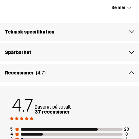
Skapad för
VANDRING
LÖPNING OCH TRÄNING
Se mer
UTFÖRSÅKNING
Artikelnummer
10719_2001
Teknisk specifikation
Spårbarhet
Recensioner
(4.7)
4.7
Baserat på totalt
37 recensioner
5
28
4
8