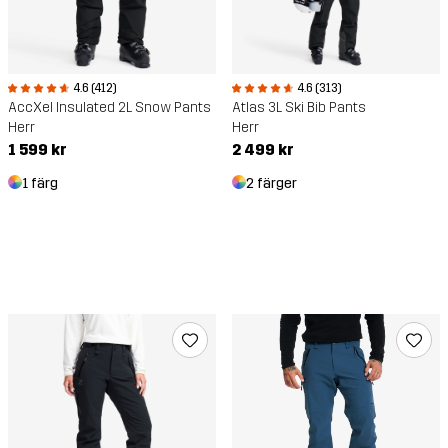
4.6 (313)
4.6 (412)
Atlas 3L Ski Bib Pants
AccXel Insulated 2L Snow Pants
Herr
Herr
2 499 kr
1 599 kr
2 färger
1 färg