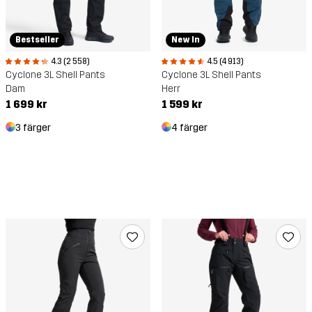
Bestseller
New In
4.3 (2 558)
4.5 (4 913)
Cyclone 3L Shell Pants
Cyclone 3L Shell Pants
Dam
Herr
1 699 kr
1 599 kr
3 färger
4 färger