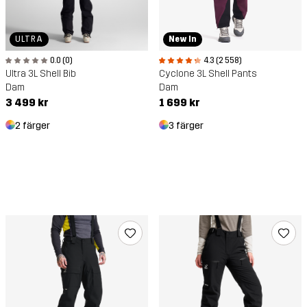
ULTRA
New In
0.0 (0)
4.3 (2 558)
Ultra 3L Shell Bib
Cyclone 3L Shell Pants
Dam
Dam
3 499 kr
1 699 kr
2 färger
3 färger