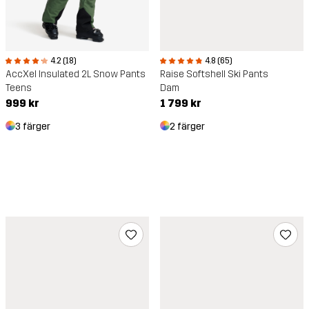
4.2 (18)
4.8 (65)
AccXel Insulated 2L Snow Pants
Raise Softshell Ski Pants
Teens
Dam
999 kr
1 799 kr
3 färger
2 färger