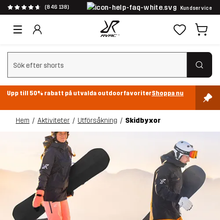
(846 138)
Kundservice
Rensa sök
Upp till 50% rabatt på utvalda outdoorfavoriter
Shoppa nu
Hem
Aktiviteter
Utförsåkning
Skidbyxor