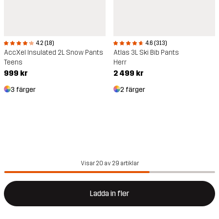
4.2 (18)
4.6 (313)
AccXel Insulated 2L Snow Pants
Atlas 3L Ski Bib Pants
Teens
Herr
999 kr
2 499 kr
3 färger
2 färger
Visar 20 av 29 artiklar
Ladda in fler