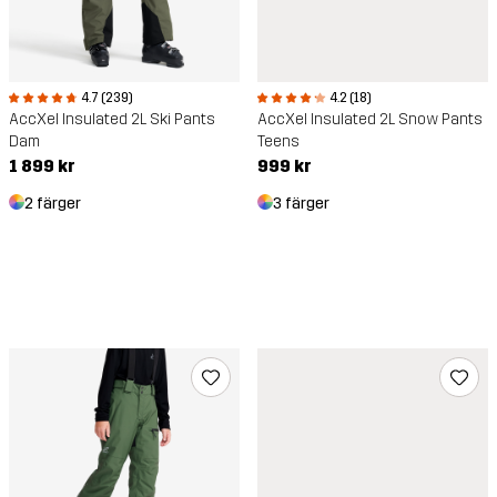
4.7 (239)
4.2 (18)
AccXel Insulated 2L Ski Pants
AccXel Insulated 2L Snow Pants
Dam
Teens
1 899 kr
999 kr
2 färger
3 färger