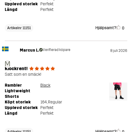
Upplevd storlek
Perfekt
Längd
Perfekt
Hjälpsamt?
0
Artikelnr 11151
Marcus L.
Verifierad köpare
8 juli 2026
M
Klockrent!
Satt som en smäck!
Rambler
Black
Lightweight
Shorts
Köpt storlek
164
, Regular
Upplevd storlek
Perfekt
Längd
Perfekt
Hjälpsamt?
0
Artikelnr 11151