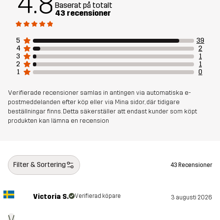
4.8
Baserat på totalt
Artikelnummer
11151_4168
43 recensioner
5
39
4
2
3
1
2
1
1
0
Verifierade recensioner samlas in antingen via automatiska e-
postmeddelanden efter köp eller via Mina sidor, där tidigare
beställningar finns. Detta säkerställer att endast kunder som köpt
produkten kan lämna en recension
Filter & Sortering
43 Recensioner
Victoria S.
Verifierad köpare
3 augusti 2026
V