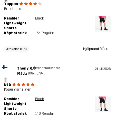
Toppen
Bra shorts
Rambler
Black
Lightweight
Shorts
Köpt storlek
164
, Regular
Hjälpsamt?
0
Artikelnr 11151
Thony R.
Verifierad köpare
21 juli 2026
Mått:
168cm, 78kg
T
Bra
Köper gärna igen
Rambler
Black
Lightweight
Shorts
Köpt storlek
146
, Regular