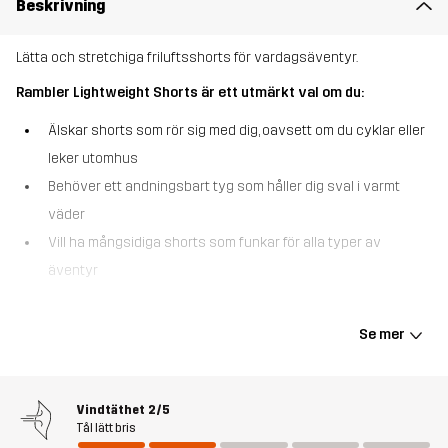
Beskrivning
Lätta och stretchiga friluftsshorts för vardagsäventyr.
Rambler Lightweight Shorts är ett utmärkt val om du:
Älskar shorts som rör sig med dig, oavsett om du cyklar eller
leker utomhus
Behöver ett andningsbart tyg som håller dig sval i varmt
väder
Vill ha mångsidiga shorts som funkar för alla typer av
äventyr
Rambler Lightweight Shorts är designade för att hänga med dig i
varje rörelse. Shortsen är gjorda i ett lätt och stretchigt tyg för att
Se mer
klara allt från parkourtricks till avslappnade dagar på stranden. De
andas bra och har en justerbar midja med kardborreband för en
perfekt passform. Dessutom är de tillverkade huvudsakligen i
Vindtäthet
2/5
återvunnet material och utrustade med fickor för din mobil, nycklar
Tål lätt bris