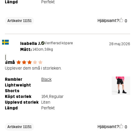
Längd
Perfekt
Hjälpsamt?
0
Artikelnr 11151
Isabella J.
Verifierad köpare
28 maj 2026
Mått:
140cm, 38kg
I
Små
Upplever dem små i storleken.
Rambler
Black
Lightweight
Shorts
Köpt storlek
164
, Regular
Upplevd storlek
Liten
Längd
Perfekt
Hjälpsamt?
0
Artikelnr 11151