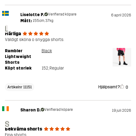
Liselotte P.
Verifierad köpare
6 april 2026
Mått:
155cm, 37kg
L
Härliga
Väldigt sköna o snygga shorts.
Rambler
Black
Lightweight
Shorts
Köpt storlek
152
, Regular
Hjälpsamt?
0
Artikelnr 11151
Sharon D.
Verifierad köpare
19 juli 2026
S
Bekväma shorts
Fina shorts