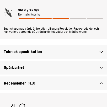
eller ett litet snacks. Perfekta för varma dagar när du behöver
shorts som klarar allt.
Slitstyrka
3/5
Normal slitstyrka
Passform
REGULAR FIT
Egenskapernas värde är i relation till andra RevolutionRace-produkter och
kan variera beroende på utförd aktivitet, väder och hjärtfrekvens.
Material 1
65% Polyester (Återvunnen), 35% Bomull
Material 2
89% Polyamid (Återvunnen), 11% Elastan
Teknisk specifikation
Foder
80% Polyester (Återvunnen), 20% Bomull
Spårbarhet
Mesh
100% Polyester (Återvunnen)
Recensioner
(4.8)
Material 3
88% Polyamid (Återvunnen), 12% Elastan
Skapad för
ALL-ROUND
VANDRING