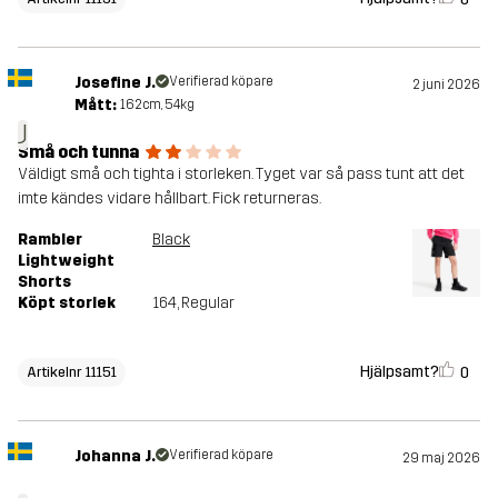
Josefine J.
Verifierad köpare
2 juni 2026
Mått:
162cm, 54kg
J
Små och tunna
Väldigt små och tighta i storleken. Tyget var så pass tunt att det
imte kändes vidare hållbart. Fick returneras.
Rambler
Black
Lightweight
Shorts
Köpt storlek
164
, Regular
Hjälpsamt?
0
Artikelnr 11151
Johanna J.
Verifierad köpare
29 maj 2026