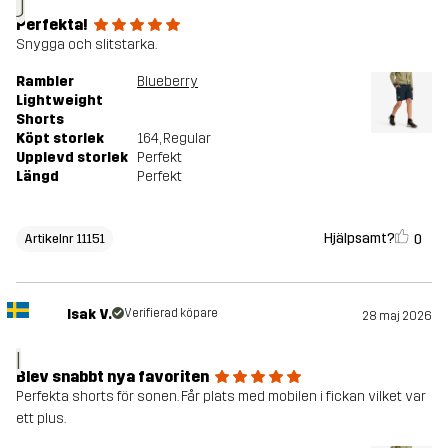
J
Perfekta!
Snygga och slitstarka.
Rambler
Blueberry
Lightweight
Shorts
Köpt storlek
164
, Regular
Upplevd storlek
Perfekt
Längd
Perfekt
Hjälpsamt?
0
Artikelnr 11151
Isak V.
Verifierad köpare
28 maj 2026
I
Blev snabbt nya favoriten
Perfekta shorts för sonen. Får plats med mobilen i fickan vilket var
ett plus.