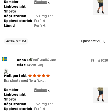
Rambler
Blueberry
Lightweight
Shorts
Köpt storlek
158
, Regular
Upplevd storlek
Perfekt
Längd
Perfekt
Hjälpsamt?
0
Artikelnr 11151
Anna J.
Verifierad köpare
28 maj 2026
Mått:
146cm, 34kg
A
Helt perfekt
Bra shorts med flera fickor.
Rambler
Blueberry
Lightweight
Shorts
Köpt storlek
152
, Regular
Upplevd storlek
Perfekt