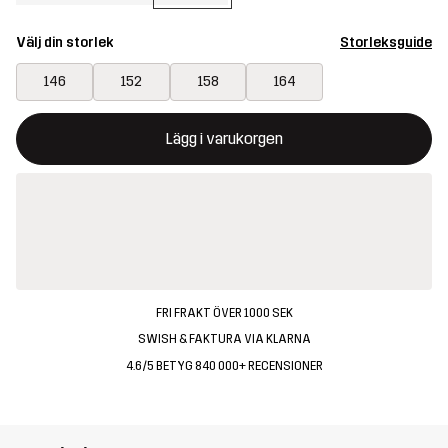
Välj din storlek
Storleksguide
146
152
158
164
Denna knapp kommer att öppna en modal som bekräftar en ny va
{{size}} inte tillgänglig
Lägg i varukorgen
FRI FRAKT ÖVER 1000 SEK
SWISH & FAKTURA VIA KLARNA
4.6/5 BETYG 840 000+ RECENSIONER