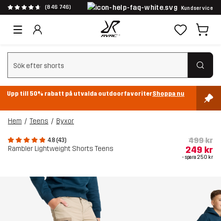
(846 746)
Kundservice
Rensa sök
Upp till 50% rabatt på utvalda outdoorfavoriter
Shoppa nu
Hem
Teens
Byxor
499 kr
4.8 (43)
Rambler Lightweight Shorts Teens
249 kr
- spara
250 kr