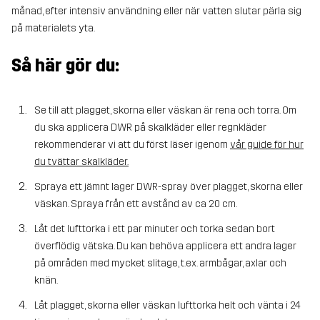
månad, efter intensiv användning eller när vatten slutar pärla sig
på materialets yta.
Så här gör du:
Se till att plagget, skorna eller väskan är rena och torra. Om
du ska applicera DWR på skalkläder eller regnkläder
rekommenderar vi att du först läser igenom
vår guide för hur
du tvättar skalkläder
.
Spraya ett jämnt lager DWR-spray över plagget, skorna eller
väskan. Spraya från ett avstånd av ca 20 cm.
Låt det lufttorka i ett par minuter och torka sedan bort
överflödig vätska. Du kan behöva applicera ett andra lager
på områden med mycket slitage, t.ex. armbågar, axlar och
knän.
Låt plagget, skorna eller väskan lufttorka helt och vänta i 24