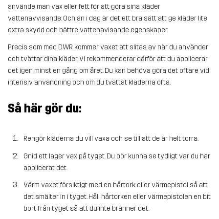
använde man vax eller fett för att göra sina kläder
vattenavvisande. Och än i dag är det ett bra sätt att ge kläder lite
extra skydd och bättre vattenavisande egenskaper.
Precis som med DWR kommer vaxet att slitas av när du använder
och tvättar dina kläder. Vi rekommenderar därför att du applicerar
det igen minst en gång om året. Du kan behöva göra det oftare vid
intensiv användning och om du tvättat kläderna ofta.
Så här gör du:
Rengör kläderna du vill vaxa och se till att de är helt torra.
Gnid ett lager vax på tyget. Du bör kunna se tydligt var du har
applicerat det.
Värm vaxet försiktigt med en hårtork eller värmepistol så att
det smälter in i tyget. Håll hårtorken eller värmepistolen en bit
bort från tyget så att du inte bränner det.