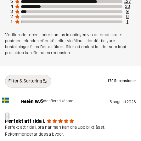
5
127
4
33
3
9
2
0
1
1
Verifierade recensioner samlas in antingen via automatiska e-
postmeddelanden efter köp eller via Mina sidor, där tidigare
beställningar finns. Detta säkerställer att endast kunder som köpt
produkten kan lämna en recension
Filter & Sortering
170 Recensioner
Helén W.
Verifierad köpare
6 augusti 2026
H
Perfekt att rida i.
Perfekt att rida i, bra när man kan dra upp blixtlåset.
Rekommenderar dessa byxor.