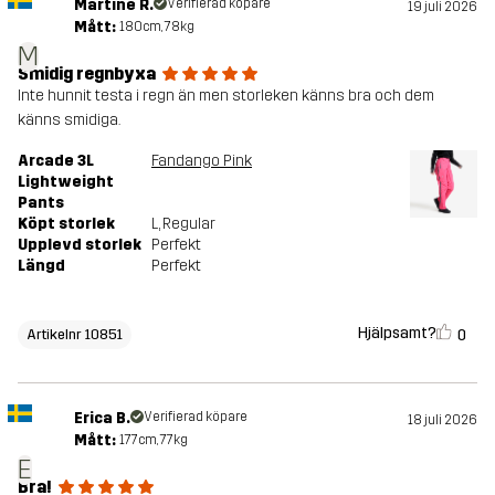
Martine R.
Verifierad köpare
19 juli 2026
Mått:
180cm, 78kg
M
Smidig regnbyxa
Inte hunnit testa i regn än men storleken känns bra och dem
känns smidiga.
Arcade 3L
Fandango Pink
Lightweight
Pants
Köpt storlek
L
, Regular
Upplevd storlek
Perfekt
Längd
Perfekt
Hjälpsamt?
0
Artikelnr 10851
Erica B.
Verifierad köpare
18 juli 2026
Mått:
177cm, 77kg
E
Bra!