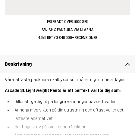
FRI FRAKT ÖVER 1000 SEK
SWISH & FAKTURA VIA KLARNA
4.6/5 BETYG 840 000+ RECENSIONER
Beskrivning
Våra lättaste, packbara skalbyxor som håller dig torr hela dagen.
Arcade 3L Lightweight Pants är ett perfekt val för dig som:
Gillar att ge dig ut på längre vandringar oavsett väder
Är noga med vikten på din utrustning och oftast väljer det
lättaste alternativet
Har höga krav på kvalitet och funktion