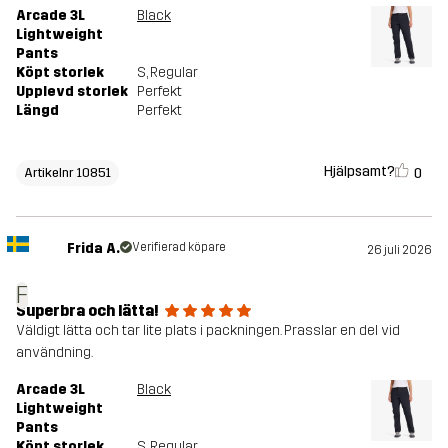
Arcade 3L
Black
Lightweight
Pants
Köpt storlek
S
, Regular
Upplevd storlek
Perfekt
Längd
Perfekt
Hjälpsamt?
0
Artikelnr 10851
Frida A.
Verifierad köpare
26 juli 2026
F
Superbra och lätta!
Väldigt lätta och tar lite plats i packningen. Prasslar en del vid
användning.
Arcade 3L
Black
Lightweight
Pants
Köpt storlek
S
, Regular