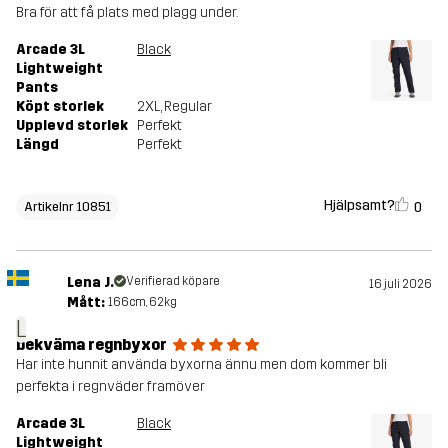
Bra för att få plats med plagg under.
Arcade 3L
Black
Lightweight
Pants
Köpt storlek
2XL
, Regular
Upplevd storlek
Perfekt
Längd
Perfekt
Hjälpsamt?
0
Artikelnr 10851
Lena J.
Verifierad köpare
16 juli 2026
Mått:
166cm, 62kg
L
bekväma regnbyxor
Har inte hunnit använda byxorna ännu men dom kommer bli
perfekta i regnväder framöver
Arcade 3L
Black
Lightweight