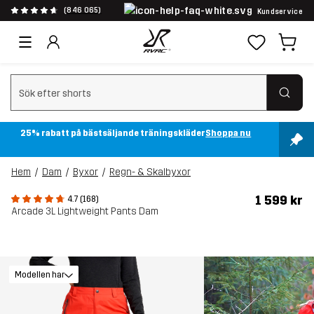
(846 065)
Kundservice
Rensa sök
25% rabatt på bästsäljande träningskläder
Shoppa nu
Hem
Dam
Byxor
Regn- & Skalbyxor
1 599 kr
4.7 (168)
Arcade 3L Lightweight Pants Dam
Modellen har