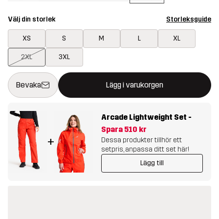
Välj din storlek
Storleksguide
XS
S
M
L
XL
2XL
3XL
Denna knapp kommer att öppna en modal som bekräftar en ny va
{{size}} inte tillgänglig
Bevaka
Lägg i varukorgen
Arcade Lightweight Set
-
Spara
510 kr
+
Dessa produkter tillhör ett
setpris, anpassa ditt set här!
Lägg till