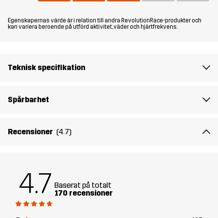
Egenskapernas värde är i relation till andra RevolutionRace-produkter och
Material
100% Polyamid (Återvunnen)
kan variera beroende på utförd aktivitet, väder och hjärtfrekvens.
Material
100% Polyamid
Baksida
Teknisk specifikation
Membran
Vattenpelare: 15 000 mm
Spårbarhet
Andningsförmåga: 20 000 g/m²/24h
Vikt
295g i storlek M
Recensioner
(4.7)
Skapad för
VANDRING
ALL-ROUND
4.7
Artikelnummer
10851_2457
Baserat på totalt
170 recensioner