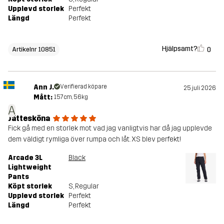
Upplevd storlek
Perfekt
Längd
Perfekt
Hjälpsamt?
0
Artikelnr 10851
Ann J.
Verifierad köpare
25 juli 2026
Mått:
157cm, 56kg
A
Jättesköna
Fick gå med en storlek mot vad jag vanligtvis har då jag upplevde
dem väldigt rymliga över rumpa och låt. XS blev perfekt!
Arcade 3L
Black
Lightweight
Pants
Köpt storlek
S
, Regular
Upplevd storlek
Perfekt
Längd
Perfekt