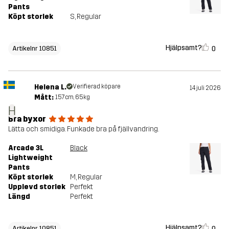
Pants
Köpt storlek
S
, Regular
Hjälpsamt?
0
Artikelnr 10851
Helena L.
Verifierad köpare
14 juli 2026
Mått:
157cm, 65kg
H
Bra byxor
Lätta och smidiga. Funkade bra på fjällvandring.
Arcade 3L
Black
Lightweight
Pants
Köpt storlek
M
, Regular
Upplevd storlek
Perfekt
Längd
Perfekt
Hjälpsamt?
0
Artikelnr 10851