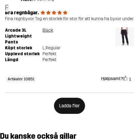
F
Bra regnbågar.
Fina regnbyxor. Tog en storlek för stor för att kunna ha byxor under.
Arcade 3L
Black
Lightweight
Pants
Köpt storlek
L
, Regular
Upplevd storlek
Perfekt
Längd
Perfekt
Hjälpsamt?
1
Artikelnr 10851
Ladda fler
Du kanske också gillar