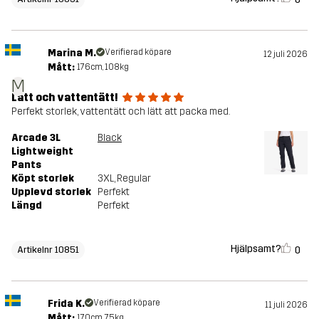
Marina M.
Verifierad köpare
12 juli 2026
Mått:
176cm, 108kg
M
Lätt och vattentätt!
Perfekt storlek, vattentätt och lätt att packa med.
Arcade 3L
Black
Lightweight
Pants
Köpt storlek
3XL
, Regular
Upplevd storlek
Perfekt
Längd
Perfekt
Hjälpsamt?
0
Artikelnr 10851
Frida K.
Verifierad köpare
11 juli 2026
Mått:
170cm, 75kg