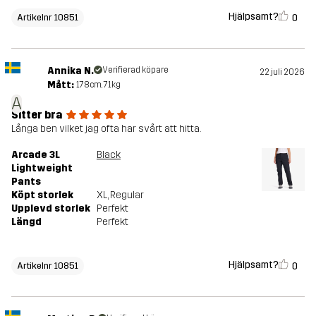
Hjälpsamt?
0
Artikelnr 10851
Annika N.
Verifierad köpare
22 juli 2026
Mått:
178cm, 71kg
A
Sitter bra
Långa ben vilket jag ofta har svårt att hitta.
Arcade 3L
Black
Lightweight
Pants
Köpt storlek
XL
, Regular
Upplevd storlek
Perfekt
Längd
Perfekt
Hjälpsamt?
0
Artikelnr 10851