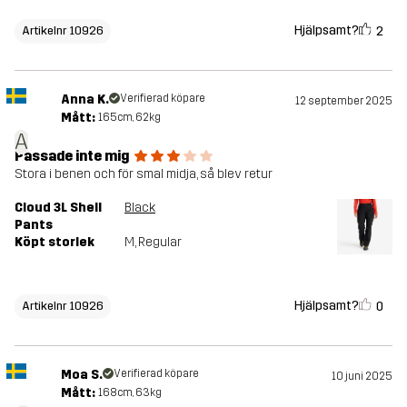
Hjälpsamt?
2
Artikelnr 10926
Anna K.
Verifierad köpare
12 september 2025
Mått:
165cm, 62kg
A
Passade inte mig
Stora i benen och för smal midja, så blev retur
Cloud 3L Shell
Black
Pants
Köpt storlek
M
, Regular
Hjälpsamt?
0
Artikelnr 10926
Moa S.
Verifierad köpare
10 juni 2025
Mått:
168cm, 63kg