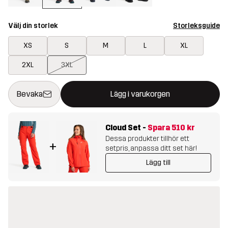
Välj din storlek
Storleksguide
XS
S
M
L
XL
2XL
3XL
Denna knapp kommer att öppna en modal som bekräftar en ny va
{{size}} inte tillgänglig
Bevaka
Lägg i varukorgen
Cloud Set
-
Spara
510 kr
Dessa produkter tillhör ett
+
setpris, anpassa ditt set här!
Lägg till