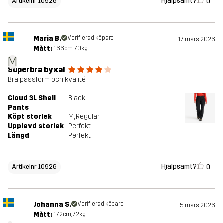
Hjälpsamt?
0
Artikelnr 10926
Maria B.
Verifierad köpare
17 mars 2026
Mått:
166cm, 70kg
M
Superbra byxa!
Bra passform och kvalité
Cloud 3L Shell
Black
Pants
Köpt storlek
M
, Regular
Upplevd storlek
Perfekt
Längd
Perfekt
Hjälpsamt?
0
Artikelnr 10926
Johanna S.
Verifierad köpare
5 mars 2026
Mått:
172cm, 72kg