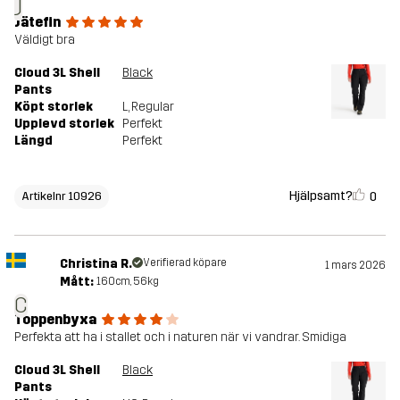
J
Jätefin
Väldigt bra
Cloud 3L Shell
Black
Pants
Köpt storlek
L
, Regular
Upplevd storlek
Perfekt
Längd
Perfekt
Hjälpsamt?
0
Artikelnr 10926
Christina R.
Verifierad köpare
1 mars 2026
Mått:
160cm, 56kg
C
Toppenbyxa
Perfekta att ha i stallet och i naturen när vi vandrar. Smidiga
Cloud 3L Shell
Black
Pants