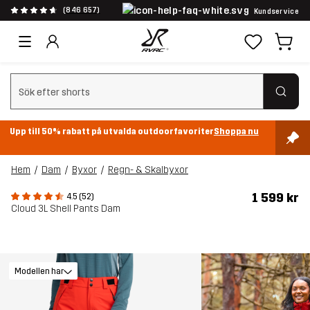
(846 657)
Kundservice
Rensa sök
Upp till 50% rabatt på utvalda outdoorfavoriter
Shoppa nu
Hem
Dam
Byxor
Regn- & Skalbyxor
1 599 kr
4.5 (52)
Cloud 3L Shell Pants Dam
Modellen har