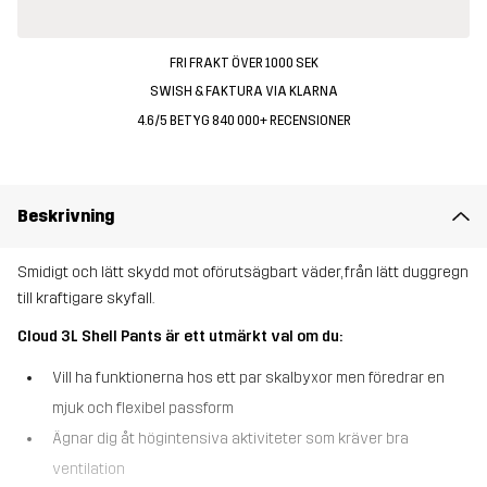
FRI FRAKT ÖVER 1000 SEK
SWISH & FAKTURA VIA KLARNA
4.6/5 BETYG 840 000+ RECENSIONER
Beskrivning
Smidigt och lätt skydd mot oförutsägbart väder, från lätt duggregn
till kraftigare skyfall.
Cloud 3L Shell Pants är ett utmärkt val om du:
Vill ha funktionerna hos ett par skalbyxor men föredrar en
mjuk och flexibel passform
Ägnar dig åt högintensiva aktiviteter som kräver bra
ventilation