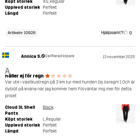
Köpt storlek
XS
, Regular
Upplevd storlek
Perfekt
Längd
Perfekt
Hjälpsamt?
0
Artikelnr 10926
Annica S.
Verifierad köpare
12 november 2025
A
Håller ej för regn
Var ute i västkustregn på 3 km tur med hunden (ej ösregn! ) Och är
dyblöt på knäna när jag kommer hem. Förväntar mig mer för detta
priset
Cloud 3L Shell
Black
Pants
Köpt storlek
L
, Regular
Upplevd storlek
Perfekt
Längd
Perfekt