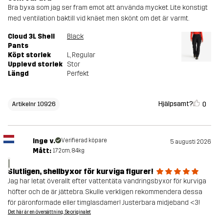
Bra byxa som jag ser fram emot att använda mycket. Lite konstigt
med ventilation baktill vid knäet men skönt om det är varmt.
Cloud 3L Shell
Black
Pants
Köpt storlek
L
, Regular
Upplevd storlek
Stor
Längd
Perfekt
Hjälpsamt?
0
Artikelnr 10926
Inge v.
Verifierad köpare
5 augusti 2026
Mått:
172cm, 84kg
I
Slutligen, shellbyxor för kurviga figurer!
Jag har letat överallt efter vattentäta vandringsbyxor för kurviga
höfter och de är jättebra. Skulle verkligen rekommendera dessa
för päronformade eller timglasdamer! Justerbara midjeband <3!
Det här är en översättning. Se originalet