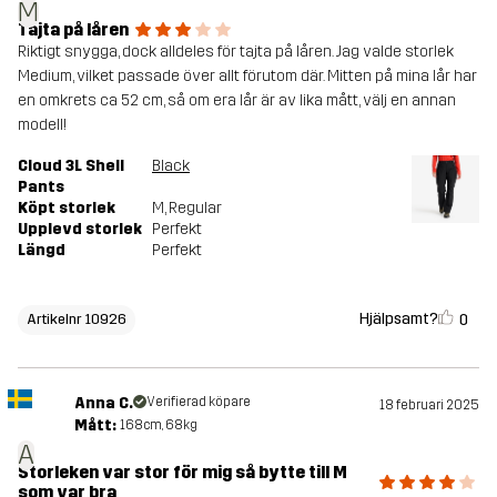
M
Tajta på låren
Riktigt snygga, dock alldeles för tajta på låren. Jag valde storlek
Medium, vilket passade över allt förutom där. Mitten på mina lår har
en omkrets ca 52 cm, så om era lår är av lika mått, välj en annan
modell!
Cloud 3L Shell
Black
Pants
Köpt storlek
M
, Regular
Upplevd storlek
Perfekt
Längd
Perfekt
Hjälpsamt?
0
Artikelnr 10926
Anna C.
Verifierad köpare
18 februari 2025
Mått:
168cm, 68kg
A
Storleken var stor för mig så bytte till M
som var bra