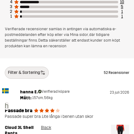
4
10
3
5
Artikelnummer
10926_2458
2
1
1
1
Verifierade recensioner samlas in antingen via automatiska e-
postmeddelanden efter köp eller via Mina sidor, där tidigare
beställningar finns. Detta säkerställer att endast kunder som köpt
produkten kan lämna en recension
Filter & Sortering
52 Recensioner
hanna E.
Verifierad köpare
23 juli 2026
Mått:
157cm, 56kg
h
Passade bra
Passade super bra. Lite långa i benen utan skor
Cloud 3L Shell
Black
Pants