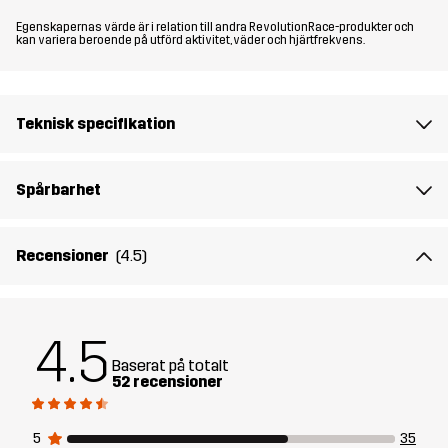
Egenskapernas värde är i relation till andra RevolutionRace-produkter och
Material 1
100% Polyester (Återvunnen)
kan variera beroende på utförd aktivitet, väder och hjärtfrekvens.
Material 1
100% Polyester
Baksida
Teknisk specifikation
Mesh
100% Polyester
Spårbarhet
Foder
100% Polyester
Recensioner
(4.5)
Membran
Vattenpelare: 20 000 mm
Andningsförmåga: 20 000 g/m²/24h
4.5
Hållbarhet
Återvunna detaljer
läs här
Baserat på totalt
52 recensioner
Skapad för
VARDAG
ALL-ROUND
5
35