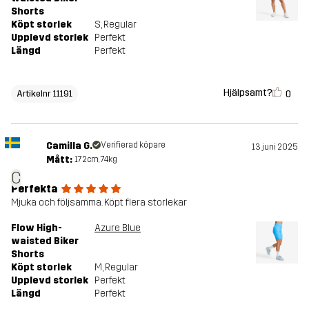
Shorts
Köpt storlek
S
, Regular
Upplevd storlek
Perfekt
Längd
Perfekt
Hjälpsamt?
0
Artikelnr 11191
Camilla G.
Verifierad köpare
13 juni 2025
Mått:
172cm, 74kg
C
Perfekta
Mjuka och följsamma. Köpt flera storlekar
Flow High-
Azure Blue
waisted Biker
Shorts
Köpt storlek
M
, Regular
Upplevd storlek
Perfekt
Längd
Perfekt