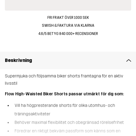
FRI FRAKT ÖVER 1000 SEK
SWISH & FAKTURA VIA KLARNA
4.6/5 BETYG 840 000+ RECENSIONER
Beskrivning
Supermjuka och följsamma biker shorts framtagna för en aktiv
livsstil
Flow High-Waisted Biker Shorts passar utmärkt för dig som:
Vill ha högpresterande shorts för olika utomhus- och
träningsaktiviteter
Behöver maximal flexibilitet och obegränsad rörelsefrihet
Föredrar en riktigt bekväm passform som känns som en