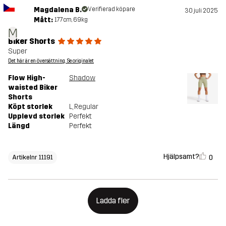
Magdalena B.
Verifierad köpare
30 juli 2025
Mått:
177cm, 69kg
M
Biker Shorts
Super
Det här är en översättning. Se originalet
Flow High-
Shadow
waisted Biker
Shorts
Köpt storlek
L
, Regular
Upplevd storlek
Perfekt
Längd
Perfekt
Hjälpsamt?
0
Artikelnr 11191
Ladda fler