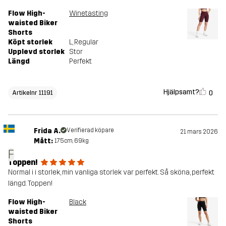
Flow High-
Winetasting
waisted Biker
Shorts
Köpt storlek
L
, Regular
Upplevd storlek
Stor
Längd
Perfekt
Hjälpsamt?
0
Artikelnr 11191
Frida A.
Verifierad köpare
21 mars 2026
Mått:
175cm, 69kg
F
Toppen!
Normal i i storlek, min vanliga storlek var perfekt. Så sköna, perfekt
längd. Toppen!
Flow High-
Black
waisted Biker
Shorts