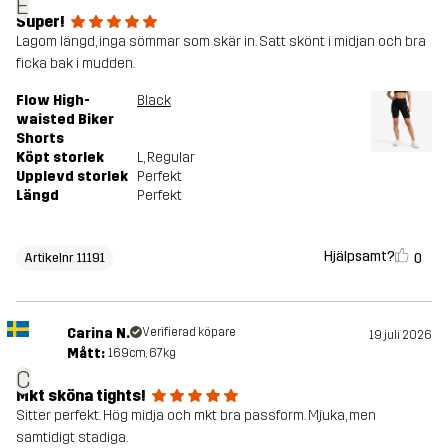
E
Super!
Lagom längd, inga sömmar som skär in. Satt skönt i midjan och bra
ficka bak i mudden.
Flow High-
Black
waisted Biker
Shorts
Köpt storlek
L
, Regular
Upplevd storlek
Perfekt
Längd
Perfekt
Hjälpsamt?
0
Artikelnr 11191
Carina N.
Verifierad köpare
19 juli 2026
Mått:
169cm, 67kg
C
Mkt sköna tights!
Sitter perfekt. Hög midja och mkt bra passform. Mjuka, men
samtidigt stadiga.