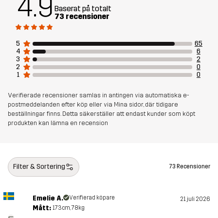
4.9
Baserat på totalt
Vikt
164g i storlek M
73 recensioner
Hållbarhet
Återvunna detaljer
läs här
5
65
4
6
3
2
2
0
Skapad för
LÖPNING OCH TRÄNING
1
0
Artikelnummer
11191_2593
Verifierade recensioner samlas in antingen via automatiska e-
postmeddelanden efter köp eller via Mina sidor, där tidigare
beställningar finns. Detta säkerställer att endast kunder som köpt
produkten kan lämna en recension
Filter & Sortering
73 Recensioner
Emelie A.
Verifierad köpare
21 juli 2026
Mått:
173cm, 78kg