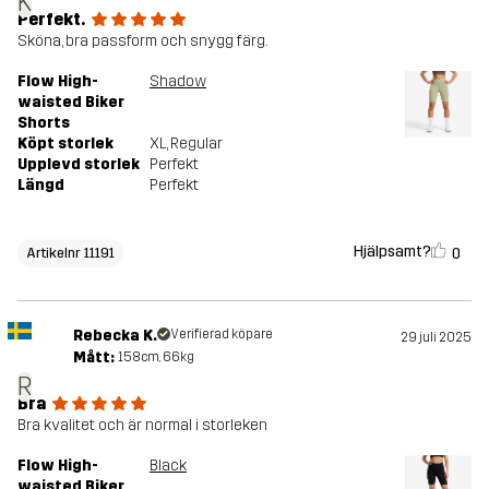
K
Perfekt.
Sköna, bra passform och snygg färg.
Flow High-
Shadow
waisted Biker
Shorts
Köpt storlek
XL
, Regular
Upplevd storlek
Perfekt
Längd
Perfekt
Hjälpsamt?
0
Artikelnr 11191
Rebecka K.
Verifierad köpare
29 juli 2025
Mått:
158cm, 66kg
R
Bra
Bra kvalitet och är normal i storleken
Flow High-
Black
waisted Biker