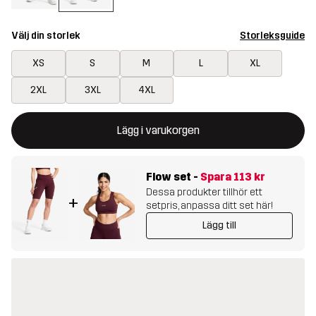
Välj din storlek
Storleksguide
XS
S
M
L
XL
2XL
3XL
4XL
Denna knapp kommer att öppna en modal som bekräftar en ny va
{{size}} inte tillgänglig
Lägg i varukorgen
Flow set
-
Spara
113 kr
Dessa produkter tillhör ett
+
setpris, anpassa ditt set här!
Lägg till