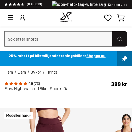
(846 093)
Kundservice
Rensa sök
25% rabatt på bästsäljande träningskläder
Shoppa nu
Hem
Dam
Byxor
Tights
399 kr
4.9 (73)
Flow High-waisted Biker Shorts Dam
Modellen har