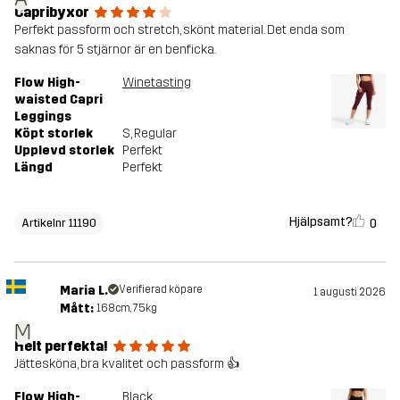
Capribyxor
Perfekt passform och stretch, skönt material. Det enda som
saknas för 5 stjärnor är en benficka.
Flow High-
Winetasting
waisted Capri
Leggings
Köpt storlek
S
, Regular
Upplevd storlek
Perfekt
Längd
Perfekt
Hjälpsamt?
0
Artikelnr 11190
Maria L.
Verifierad köpare
1 augusti 2026
Mått:
168cm, 75kg
M
Helt perfekta!
Jättesköna, bra kvalitet och passform 👍
Flow High-
Black