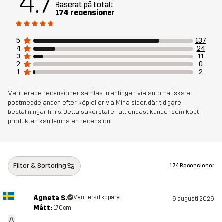
4.7
Baserat på totalt
174 recensioner
Mesh
92% Polyester, 8% Elastan
5
137
Vikt
202g i storlek M
4
24
3
11
2
0
1
2
Hållbarhet
Återvunna detaljer
läs här
Verifierade recensioner samlas in antingen via automatiska e-
Skapad för
postmeddelanden efter köp eller via Mina sidor, där tidigare
LÖPNING OCH TRÄNING
beställningar finns. Detta säkerställer att endast kunder som köpt
produkten kan lämna en recension
Artikelnummer
11190_2593
Filter & Sortering
174 Recensioner
Agneta S.
Verifierad köpare
6 augusti 2026
Mått:
170cm
A