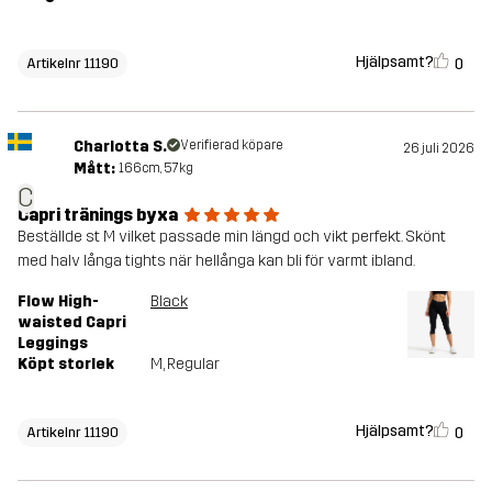
Hjälpsamt?
0
Artikelnr 11190
Charlotta S.
Verifierad köpare
26 juli 2026
Mått:
166cm, 57kg
C
Capri tränings byxa
Beställde st M vilket passade min längd och vikt perfekt. Skönt
med halv långa tights när hellånga kan bli för varmt ibland.
Flow High-
Black
waisted Capri
Leggings
Köpt storlek
M
, Regular
Hjälpsamt?
0
Artikelnr 11190