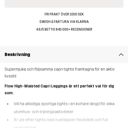
FRI FRAKT ÖVER 1000 SEK
SWISH & FAKTURA VIA KLARNA
4.6/5 BETYG 840 000+ RECENSIONER
Beskrivning
Supermjuka och följsamma capri tights framtagna för en aktiv
livsstil
Flow High-Waisted Capri Leggings är ett perfekt val för dig
som:
Vill ha allsidiga, sportiga tights i en kortare längd för olika
utomhus- och träningsaktiviteter
Är ute efter tights med överlägsen flexibilitet och full
rörelsefrihet