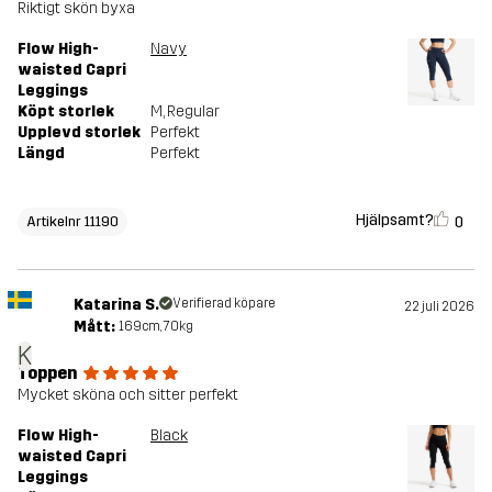
Riktigt skön byxa
Flow High-
Navy
waisted Capri
Leggings
Köpt storlek
M
, Regular
Upplevd storlek
Perfekt
Längd
Perfekt
Hjälpsamt?
0
Artikelnr 11190
Katarina S.
Verifierad köpare
22 juli 2026
Mått:
169cm, 70kg
K
Toppen
Mycket sköna och sitter perfekt
Flow High-
Black
waisted Capri
Leggings