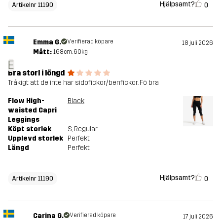
Hjälpsamt?
0
Artikelnr 11190
Emma G.
Verifierad köpare
18 juli 2026
Mått:
168cm, 60kg
E
Bra storl i löngd
Tråkigt att de inte har sidofickor/benfickor. Fö bra
Flow High-
Black
waisted Capri
Leggings
Köpt storlek
S
, Regular
Upplevd storlek
Perfekt
Längd
Perfekt
Hjälpsamt?
0
Artikelnr 11190
Carina G.
Verifierad köpare
17 juli 2026