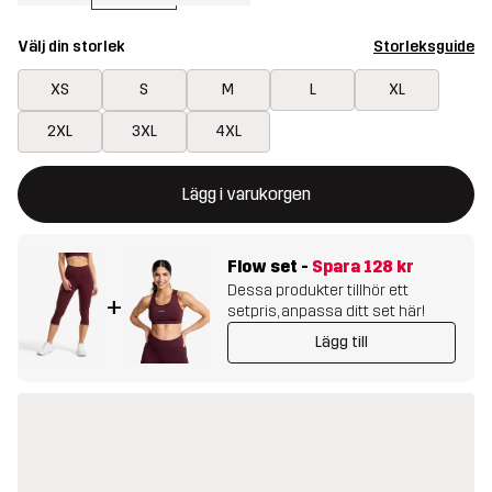
Välj din storlek
Storleksguide
XS
S
M
L
XL
2XL
3XL
4XL
Denna knapp kommer att öppna en modal som bekräftar en ny va
{{size}} inte tillgänglig
Lägg i varukorgen
Flow set
-
Spara
128 kr
Dessa produkter tillhör ett
+
setpris, anpassa ditt set här!
Lägg till