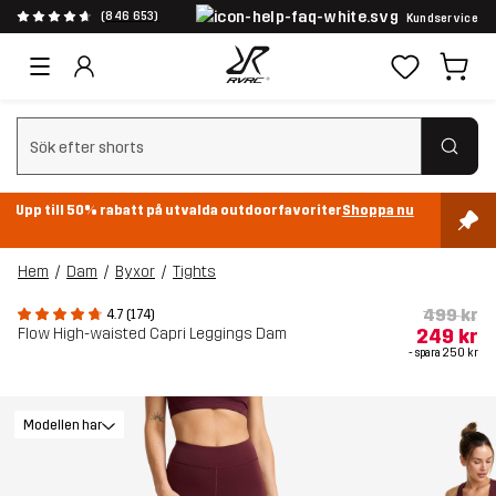
(846 653)
Kundservice
Rensa sök
Upp till 50% rabatt på utvalda outdoorfavoriter
Shoppa nu
Hem
Dam
Byxor
Tights
499 kr
4.7 (174)
Flow High-waisted Capri Leggings Dam
249 kr
- spara
250 kr
Modellen har