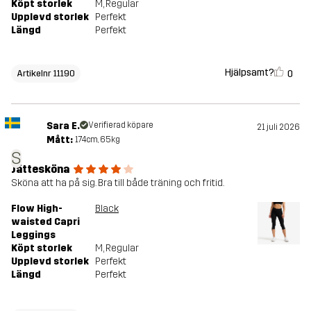
Köpt storlek
M
, Regular
Upplevd storlek
Perfekt
Längd
Perfekt
Hjälpsamt?
0
Artikelnr 11190
Sara E.
Verifierad köpare
21 juli 2026
Mått:
174cm, 65kg
S
Jättesköna
Sköna att ha på sig. Bra till både träning och fritid.
Flow High-
Black
waisted Capri
Leggings
Köpt storlek
M
, Regular
Upplevd storlek
Perfekt
Längd
Perfekt