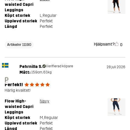
waisted Capri
Leggings
Köpt storlek
L
, Regular
Upplevd storlek
Perfekt
Längd
Perfekt
Hjälpsamt?
0
Artikelnr 11190
Pehrnilla S.
Verifierad köpare
28 juli 2026
Mått:
159cm, 63kg
P
Perfekt!
Härlig kvalitet!
Flow High-
Navy
waisted Capri
Leggings
Köpt storlek
M
, Regular
Upplevd storlek
Perfekt
Längd
Perfekt