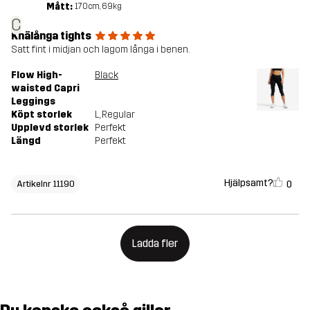
Mått:
170cm, 69kg
C
Knälånga tights
Satt fint i midjan och lagom långa i benen.
Flow High-
Black
waisted Capri
Leggings
Köpt storlek
L
, Regular
Upplevd storlek
Perfekt
Längd
Perfekt
Hjälpsamt?
0
Artikelnr 11190
Ladda fler