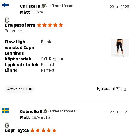
Christel B.
Verifierad köpare
23 juli 2026
Mått:
167cm
C
Bra passform
Bekväma
Flow High-
Black
waisted Capri
Leggings
Köpt storlek
2XL
, Regular
Upplevd storlek
Perfekt
Längd
Perfekt
Hjälpsamt?
0
Artikelnr 11190
Gabrielle S.
Verifierad köpare
23 juli 2026
Mått:
167cm, 71kg
G
Capri byxa