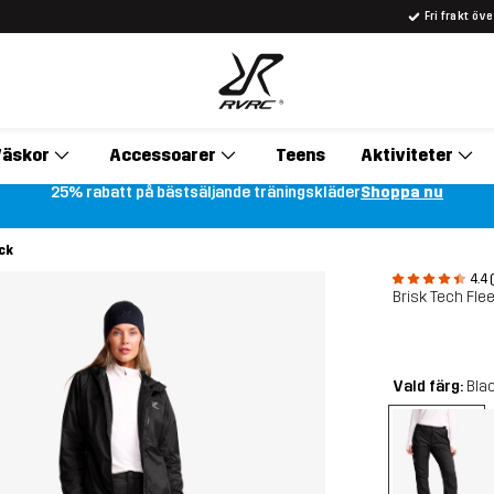
Fri frakt öv
äskor
Accessoarer
Teens
Aktiviteter
25% rabatt på bästsäljande träningskläder
Shoppa nu
ck
4.4 
Brisk Tech Fle
Vald färg:
Bla