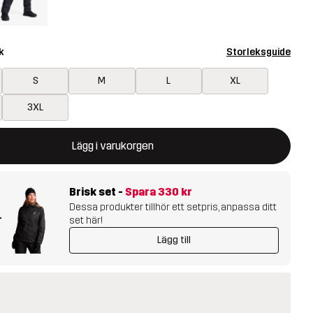
k
Storleksguide
S
M
L
XL
3XL
ommer att öppna en modal som bekräftar en ny vara i varukorg
illgänglig
Lägg i varukorgen
Brisk set
-
Spara
330 kr
Dessa produkter tillhör ett setpris, anpassa ditt
+
set här!
Lägg till