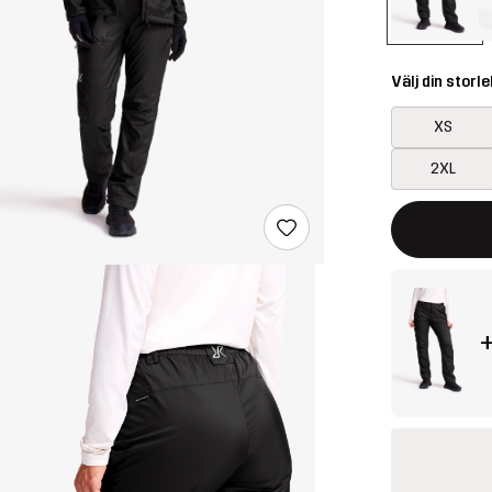
Välj din storle
XS
2XL
Denna knapp k
{{size}} inte t