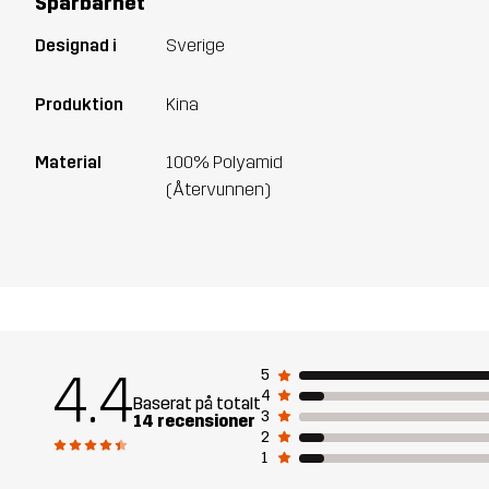
Spårbarhet
Designad i
Sverige
Produktion
Kina
Material
100% Polyamid
(Återvunnen)
4.4
5
4
Baserat på totalt
3
14 recensioner
2
1