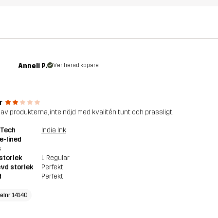
Anneli P.
Verifierad köpare
r
 av produkterna, inte nöjd med kvalitén tunt och prassligt.
 Tech
India Ink
e-lined
s
storlek
L
, Regular
vd storlek
Perfekt
d
Perfekt
kelnr 14140