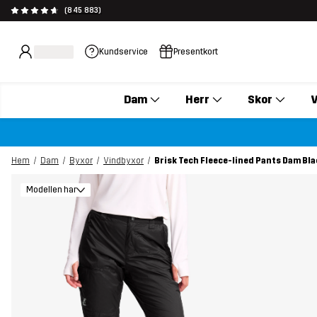
(845 883)
Kundservice
Presentkort
Dam
Herr
Skor
V
Hem
Dam
Byxor
Vindbyxor
Brisk Tech Fleece-lined Pants Dam Bla
Modellen har