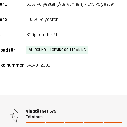
er 1
60% Polyester (Återvunnen), 40% Polyester
er 2
100% Polyester
t
300g i storlek M
pad för
ALL-ROUND
LÖPNING OCH TRÄNING
ikelnummer
14140_2001
Vindtäthet
5/5
Tål storm