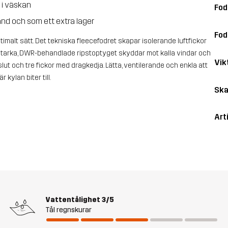
 i väskan
Fod
d och som ett extra lager
Fod
imalt sätt. Det tekniska fleecefodret skapar isolerande luftfickor
tstarka, DWR-behandlade ripstoptyget skyddar mot kalla vindar och
Vik
lut och tre fickor med dragkedja. Lätta, ventilerande och enkla att
 kylan biter till.
Ska
Art
Vattentålighet
3/5
Tål regnskurar