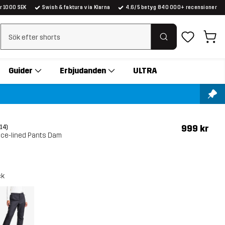
er 1000 SEK
Swish & faktura via Klarna
4.6/5 betyg 840 000+ recensioner
Rensa sök
Guider
Erbjudanden
ULTRA
999 kr
(14)
ece-lined Pants Dam
ck