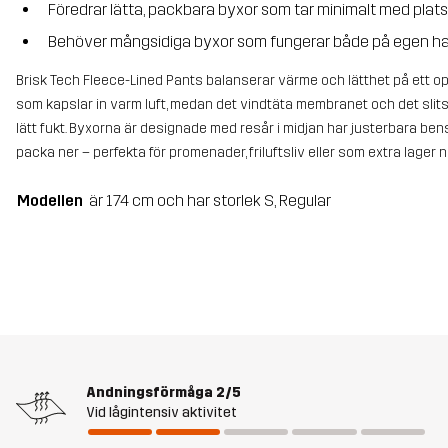
Föredrar lätta, packbara byxor som tar minimalt med plats
Behöver mångsidiga byxor som fungerar både på egen han
Brisk Tech Fleece-Lined Pants balanserar värme och lätthet på ett opt
som kapslar in varm luft, medan det vindtäta membranet och det sli
lätt fukt. Byxorna är designade med resår i midjan har justerbara bens
packa ner – perfekta för promenader, friluftsliv eller som extra lager när
Modellen
är 174 cm och har storlek S, Regular
Andningsförmåga
2/5
Vid lågintensiv aktivitet