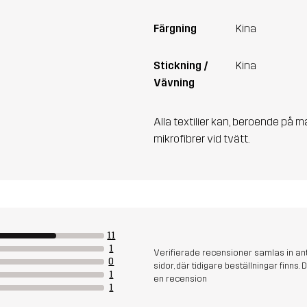
Färgning
Kina
Stickning /
Kina
Vävning
Alla textilier kan, beroende på m
mikrofibrer vid tvätt.
11
1
Verifierade recensioner samlas in an
0
sidor, där tidigare beställningar finn
1
en recension
1