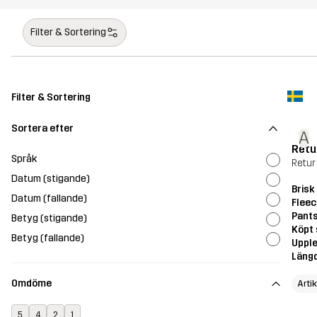
Filter & Sortering
Filter & Sortering
Sortera efter
A
Retu
Språk
Retur
Datum (stigande)
Brisk
Datum (fallande)
Fleec
Pant
Betyg (stigande)
Köpt 
Betyg (fallande)
Upple
Läng
Omdöme
Arti
5
4
2
1