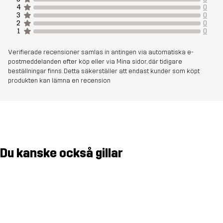
Membran
Vattenpelare: 30 000 mm
4
0
3
0
Andningsförmåga: 25 000 g/m²/24h
2
0
1
0
Vikt
588g i storlek M
Verifierade recensioner samlas in antingen via automatiska e-
postmeddelanden efter köp eller via Mina sidor, där tidigare
beställningar finns. Detta säkerställer att endast kunder som köpt
Skapad för
KLÄTTRING & BERGSBESTIGNING
produkten kan lämna en recension
UTFÖRSÅKNING
Artikelnummer
14322_2001
Du kanske också gillar