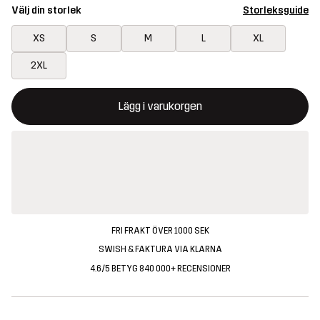
Välj din storlek
Storleksguide
XS
S
M
L
XL
2XL
Denna knapp kommer att öppna en modal som bekräftar en ny va
{{size}} inte tillgänglig
Lägg i varukorgen
FRI FRAKT ÖVER 1000 SEK
SWISH & FAKTURA VIA KLARNA
4.6/5 BETYG 840 000+ RECENSIONER