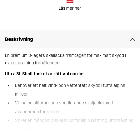
Läs mer här
Beskrivning
En premium 3-lagers skaljacka framtagen för maximalt skydd i
extrema alpina förhållanden.
Ultra 3L Shell Jacket är rätt val om du:
Behöver ett helt vind- och vattentätt skydd i tuffa alpina
miljöer
Vill ha en slitstark och ventilerande skaljacka med
avancerade funktioner
Söker en mångsidig skaljacka för alpin klättring, utförsåkning
och expeditioner