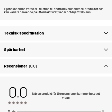
Passform
REGULAR FIT
Egenskapernas värde är i relation till andra RevolutionRace-produkter och
kan variera beroende på utförd aktivitet, väder och hjärtfrekvens.
Material 1
95% Polyamid (Återvunnen), 5% Elastan
Material 1
100% Polyester (Återvunnen)
Teknisk specifikation
Baksida
Material 2
100% Polyamid
Spårbarhet
Material 2
100% Polyester
Recensioner
(0.0)
Baksida
Material 3
100% Polyamid (Återvunnen)
0.0
När en produkt får 10 recensioner, kommer betyget
Foder
95% Polyester (Återvunnen), 5%
visas.
Polyester
5
0