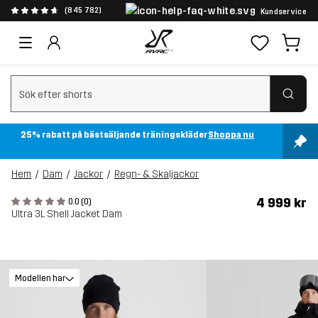
(845 782)
Kundservice
Rensa sök
25% rabatt på bästsäljande träningskläder
Shoppa nu
Hem
Dam
Jackor
Regn- & Skaljackor
4 999 kr
0.0 (0)
Ultra 3L Shell Jacket Dam
Modellen har