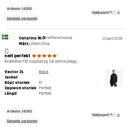
Artikelnr 14365
Hjälpsamt?
0
Senaste versionen
Catarina W.
Verifierad köpare
13 april 2026
Mått:
164cm, 62kg
C
Helt perfekt
Kvaliteten får toppbetyg. Så sköna plagg.
Vector 2L
Black
Jacket
Köpt storlek
M
Upplevd storlek
Perfekt
Längd
Perfekt
Artikelnr 14365
Hjälpsamt?
0
Senaste versionen