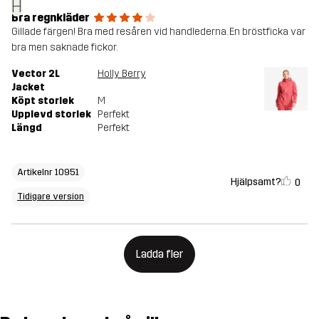
H
Bra regnkläder
Gillade färgen! Bra med resåren vid handlederna. En bröstficka var
bra men saknade fickor.
Vector 2L
Holly Berry
Jacket
Köpt storlek
M
Upplevd storlek
Perfekt
Längd
Perfekt
Artikelnr 10951
Hjälpsamt?
0
Tidigare version
Ladda fler