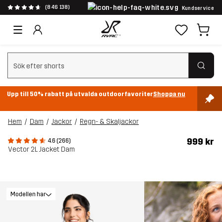
(846 138)
Kundservice
Rensa sök
Upp till 50% rabatt på utvalda outdoorfavoriter
Shoppa nu
Hem
Dam
Jackor
Regn- & Skaljackor
999 kr
4.6 (266)
Vector 2L Jacket Dam
Modellen har