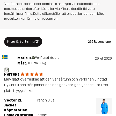
Verifierade recensioner samlas in antingen via automatiska e-
postmeddelanden efter köp eller via Mina sidor, där tidigare
beställningar finns. Detta säkerställer att endast kunder som köpt
produkten kan lämna en recension
Filter & Sortering
(2)
266 Recensioner
Marie O.
Verifierad köpare
25 juli 2026
Mått:
168cm, 68kg
M
Perfekt
Blev glatt överraskad att den var så tunn och verkligen vindtät!
Cyklar till och från jobbet och den gör verkligen "jobbet". Tar liten
plats i ryggsäcken.
Vector 2L
French Blue
Jacket
Köpt storlek
L
Upplevd storlek
Perfekt