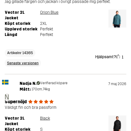
Jag gillade färgen och jackan i övrigt passade mig perfekt.
Vector 2L
Orion Blue
Jacket
Köpt storlek
2XL
Upplevd storlek
Perfekt
Längd
Perfekt
Artikelnr 14365
Hjälpsamt?
1
Senaste versionen
Nadja N.
Verifierad köpare
7 maj 2026
Mått:
170cm, 74kg
N
Supernöjd
Väldigt fin och bra passform
Vector 2L
Black
Jacket
Köpt storlek
S