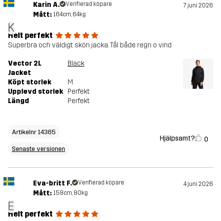
Karin A.
Verifierad köpare
7 juni 2026
Mått:
164cm, 64kg
K
Helt perfekt
Superbra och väldigt skön jacka. Tål både regn o vind
Vector 2L
Black
Jacket
Köpt storlek
M
Upplevd storlek
Perfekt
Längd
Perfekt
Artikelnr 14365
Hjälpsamt?
0
Senaste versionen
Eva-britt F.
Verifierad köpare
4 juni 2026
Mått:
158cm, 80kg
E
Helt perfekt