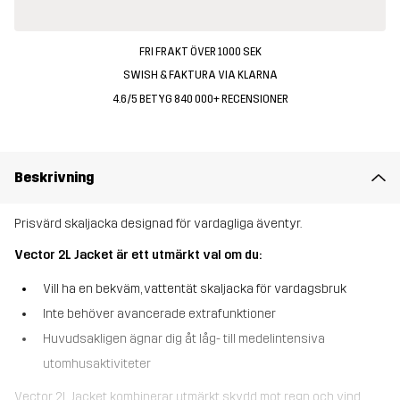
FRI FRAKT ÖVER 1000 SEK
SWISH & FAKTURA VIA KLARNA
4.6/5 BETYG 840 000+ RECENSIONER
Beskrivning
Prisvärd skaljacka designad för vardagliga äventyr.
Vector 2L Jacket är ett utmärkt val om du:
Vill ha en bekväm, vattentät skaljacka för vardagsbruk
Inte behöver avancerade extrafunktioner
Huvudsakligen ägnar dig åt låg- till medelintensiva
utomhusaktiviteter
Vector 2L Jacket kombinerar utmärkt skydd mot regn och vind