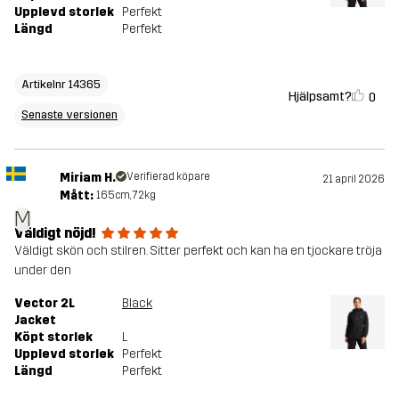
Upplevd storlek
Perfekt
Längd
Perfekt
Artikelnr 14365
Hjälpsamt?
0
Senaste versionen
Miriam H.
Verifierad köpare
21 april 2026
Mått:
165cm, 72kg
M
Väldigt nöjd!
Väldigt skön och stilren. Sitter perfekt och kan ha en tjockare tröja
under den
Vector 2L
Black
Jacket
Köpt storlek
L
Upplevd storlek
Perfekt
Längd
Perfekt