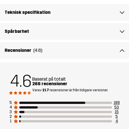
Andningsförmåga: 10 000 g/m²/24h
Teknisk specifikation
Skapad för
VARDAG
ALL-ROUND
Spårbarhet
Artikelnummer
10951_2704
Recensioner
(4.6)
Versioner
Tidigare version
Se versionshistoriken
här
4.6
Baserat på totalt
266 recensioner
Varav
217
recensioner är från tidigare versioner.
5
189
4
53
3
15
2
5
1
4