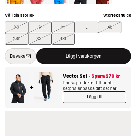
Välj din storlek
Storleksguide
XS
S
M
L
XL
2XL
3XL
4XL
Denna knapp kommer att öppna en modal som bekräftar en ny va
{{size}} inte tillgänglig
Bevaka
Lägg i varukorgen
Vector Set
-
Spara
270 kr
Dessa produkter tillhör ett
+
setpris, anpassa ditt set här!
Lägg till