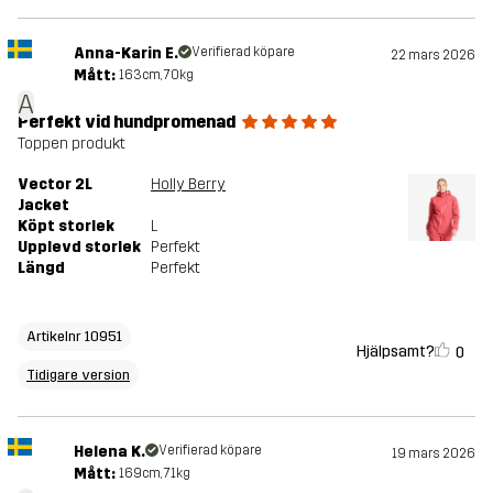
Anna-Karin E.
Verifierad köpare
22 mars 2026
Mått:
163cm, 70kg
A
Perfekt vid hundpromenad
Toppen produkt
Vector 2L
Holly Berry
Jacket
Köpt storlek
L
Upplevd storlek
Perfekt
Längd
Perfekt
Artikelnr 10951
Hjälpsamt?
0
Tidigare version
Helena K.
Verifierad köpare
19 mars 2026
Mått:
169cm, 71kg