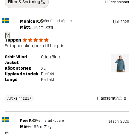
Filter & Sortering
11 Recensioner
Monica K.
Verifierad köpare
1 juli 2026
Mått:
163cm, 62kg
M
Toppen
En toppenskön jacka till bra pris.
Orbit Wind
Orion Blue
Jacket
Köpt storlek
XL
Upplevd storlek
Perfekt
Längd
Perfekt
Hjälpsamt?
0
Artikelnr 11117
Eva P.
Verifierad köpare
14 april 2026
Mått:
162cm, 71kg