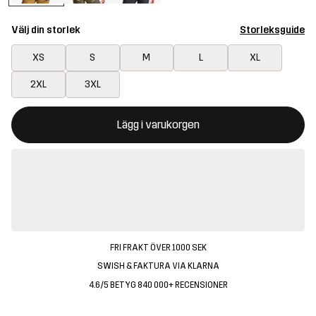
Välj din storlek
Storleksguide
XS
S
M
L
XL
2XL
3XL
Denna knapp kommer att öppna en modal som bekräftar en ny va
{{size}} inte tillgänglig
Lägg i varukorgen
FRI FRAKT ÖVER 1000 SEK
SWISH & FAKTURA VIA KLARNA
4.6/5 BETYG 840 000+ RECENSIONER