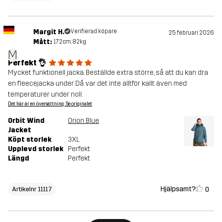
Margit H.
Verifierad köpare
25 februari 2026
Mått:
172cm, 82kg
M
Perfekt 👌
Mycket funktionell jacka. Beställde extra större, så att du kan dra
en fleecejacka under. Då var det inte alltför kallt även med
temperaturer under noll.
Det här är en översättning. Se originalet
Orbit Wind
Orion Blue
Jacket
Köpt storlek
3XL
Upplevd storlek
Perfekt
Längd
Perfekt
Hjälpsamt?
0
Artikelnr 11117