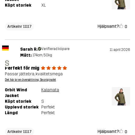
Köpt storlek
XL
Hjälpsamt?
0
Artikelnr 11117
Sarah R.
Verifierad köpare
11 april 2026
Mått:
174cm, 50kg
S
Perfekt för mig
Passar jättebra, kvalitetsmega
Det här är en översättning. Se originalet
Orbit Wind
Kalamata
Jacket
Köpt storlek
S
Upplevd storlek
Perfekt
Längd
Perfekt
Hjälpsamt?
0
Artikelnr 11117