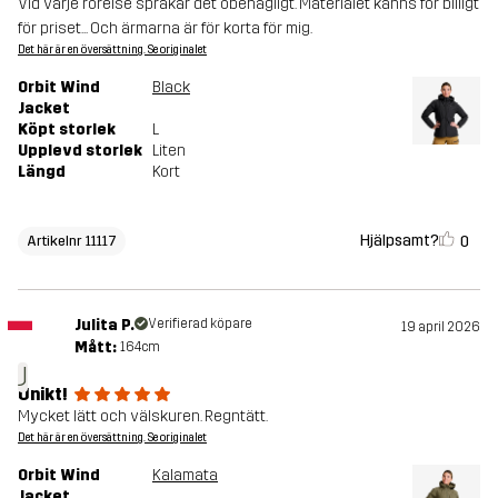
Vid varje rörelse sprakar det obehagligt. Materialet känns för billigt
för priset... Och ärmarna är för korta för mig.
Det här är en översättning. Se originalet
Orbit Wind
Black
Jacket
Köpt storlek
L
Upplevd storlek
Liten
Längd
Kort
Hjälpsamt?
0
Artikelnr 11117
Julita P.
Verifierad köpare
19 april 2026
Mått:
164cm
J
Unikt!
Mycket lätt och välskuren. Regntätt.
Det här är en översättning. Se originalet
Orbit Wind
Kalamata
Jacket