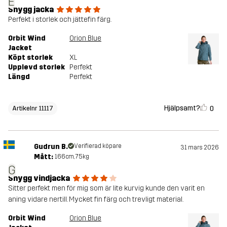
E
Snygg jacka
Perfekt i storlek och jättefin färg.
Orbit Wind
Orion Blue
Jacket
Köpt storlek
XL
Upplevd storlek
Perfekt
Längd
Perfekt
Hjälpsamt?
0
Artikelnr 11117
Gudrun B.
Verifierad köpare
31 mars 2026
Mått:
166cm, 75kg
G
Snygg vindjacka
Sitter perfekt men för mig som är lite kurvig kunde den varit en
aning vidare nertill. Mycket fin färg och trevligt material.
Orbit Wind
Orion Blue