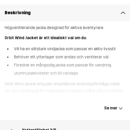
Beskrivning
Högventilerande jacka designad för aktiva äventyrare.
Orbit Wind Jacket är ett idealiskt val om du:
Vill ha en slitstark vindjacka som passar en aktiv livsstil
Behöver ett ytterlager som andas och ventilerar väl
Föredrar en mångsidig jacka som passar för vandring,
utomhusaktiviteter och till vardags
Orbit Wind Jacket erbjuder enastående andningsförmåga, vilket
gör den väl lämpad för högintensiva äventyr både på och utanför
leden. Lätt men slitstark, denna jacka är utrustad med
ventilationsöppningar under armarna för att öka luftflödet när du
Se mer
är i rörelse. Det vaxade, DWR-behandlade yttertyget är
vattenavvisande för att skydda mot lätt regn och kan enkelt
vaxas om vid behov. Förböjda armbågar ger en bekväm och
Vattentålighet
2/5