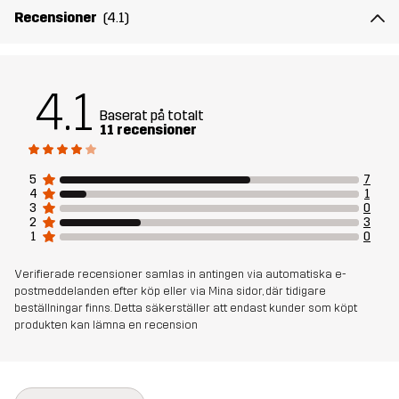
Recensioner
(4.1)
Artikelnummer
11117_2001
4.1
Baserat på totalt
11 recensioner
5
7
4
1
3
0
2
3
1
0
Verifierade recensioner samlas in antingen via automatiska e-
postmeddelanden efter köp eller via Mina sidor, där tidigare
beställningar finns. Detta säkerställer att endast kunder som köpt
produkten kan lämna en recension