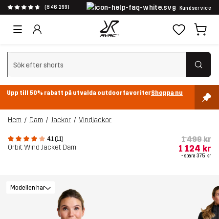
(846 299)
Kundservice
Rensa sök
Upp till 50% rabatt på utvalda outdoorfavoriter
Shoppa nu
Hem
Dam
Jackor
Vindjackor
1 499 kr
4.1 (11)
Orbit Wind Jacket Dam
1 124 kr
- spara
375 kr
Modellen har