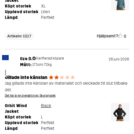
Jacket
Köpt storlek
XL
Upplevd storlek
Liten
Längd
Perfekt
Hjälpsamt?
0
Artikelnr 11117
Ilze D.
Verifierad köpare
26 juni 2026
Mått:
173cm, 72kg
I
Gillade inte känslan
Jag gillade inte känslan av materialet och skickade till slut tillbaka
det.
Det här är en översättning. Se originalet
Orbit Wind
Black
Jacket
Köpt storlek
L
Upplevd storlek
Perfekt
Längd
Perfekt