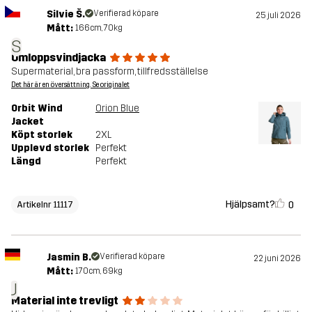
Silvie Š.
Verifierad köpare
25 juli 2026
Mått:
166cm, 70kg
S
Omloppsvindjacka
Supermaterial, bra passform, tillfredsställelse
Det här är en översättning. Se originalet
Orbit Wind
Orion Blue
Jacket
Köpt storlek
2XL
Upplevd storlek
Perfekt
Längd
Perfekt
Hjälpsamt?
0
Artikelnr 11117
Jasmin B.
Verifierad köpare
22 juni 2026
Mått:
170cm, 69kg
J
Material inte trevligt