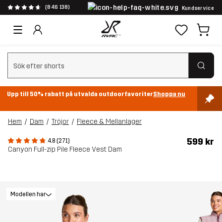
(846 138)
Kundservice
Rensa sök
Upp till 50% rabatt på utvalda outdoorfavoriter
Shoppa nu
Hem
Dam
Tröjor
Fleece & Mellanlager
599 kr
4.8 (271)
Canyon Full-zip Pile Fleece Vest Dam
Modellen har