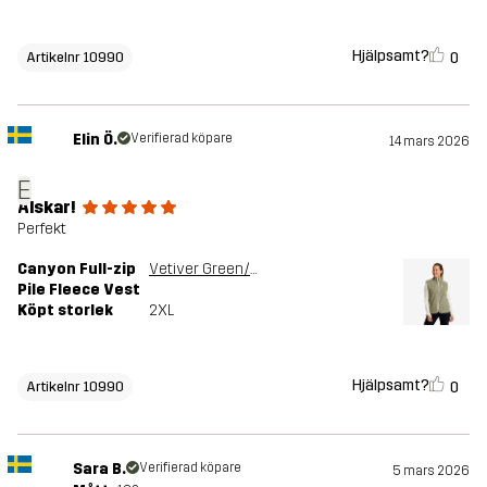
Hjälpsamt?
0
Artikelnr 10990
Elin Ö.
Verifierad köpare
14 mars 2026
E
Älskar!
Perfekt
Canyon Full-zip
Vetiver Green/Oatmeal
Pile Fleece Vest
Köpt storlek
2XL
Hjälpsamt?
0
Artikelnr 10990
Sara B.
Verifierad köpare
5 mars 2026