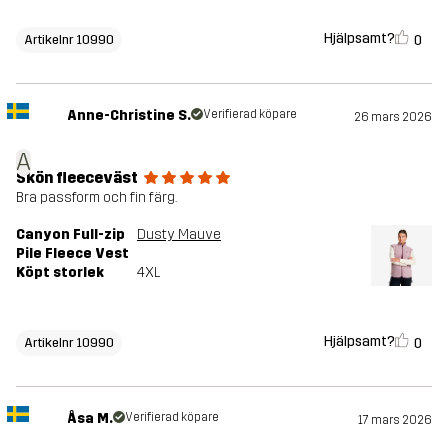
Hjälpsamt?
0
Artikelnr 10990
Anne-Christine S.
Verifierad köpare
26 mars 2026
A
Skön fleeceväst
Bra passform och fin färg.
Canyon Full-zip
Dusty Mauve
Pile Fleece Vest
Köpt storlek
4XL
Hjälpsamt?
0
Artikelnr 10990
Åsa M.
Verifierad köpare
17 mars 2026