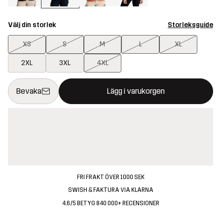
Välj din storlek
Storleksguide
XS
S
M
L
XL
2XL
3XL
4XL
Denna knapp kommer att öppna en modal som bekräftar en ny va
{{size}} inte tillgänglig
Bevaka
Lägg i varukorgen
FRI FRAKT ÖVER 1000 SEK
SWISH & FAKTURA VIA KLARNA
4.6/5 BETYG 840 000+ RECENSIONER