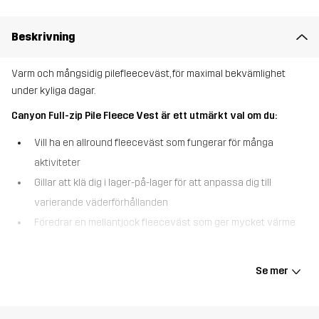
Beskrivning
Varm och mångsidig pilefleeceväst, för maximal bekvämlighet
under kyliga dagar.
Canyon Full-zip Pile Fleece Vest är ett utmärkt val om du:
Vill ha en allround fleeceväst som fungerar för många
aktiviteter
Gillar att klä dig i lager-på-lager för att anpassa dig till
varierande väderförhållanden
Föredrar en mellantjock fleeceväst som ger mycket värme
Canyon Full-zip Pile Fleece Vest är en varm och mysig fleeceväst,
designad för att ge extra värme under svala dagar. Denna mjuka
Se mer
fleece är tillverkad i återvunna material och är slät på insidan för
ultimat bekvämlighet när du är aktiv utomhus. Med sin rena design
och hela dragkedja för enkel på- och avtagning är denna väst