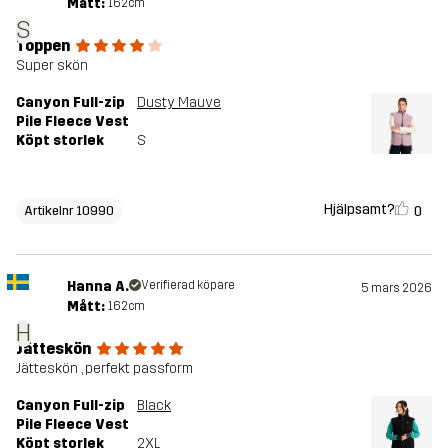
Mått:
162cm
S
Toppen
Super skön
Canyon Full-zip
Dusty Mauve
Pile Fleece Vest
Köpt storlek
S
Hjälpsamt?
0
Artikelnr 10990
Hanna A.
Verifierad köpare
5 mars 2026
Mått:
162cm
H
Jätteskön
Jätteskön , perfekt passform
Canyon Full-zip
Black
Pile Fleece Vest
Köpt storlek
2XL