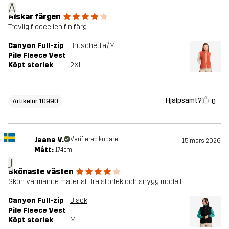
Å
Älskar färgen
Trevlig fleece ien fin färg
Canyon Full-zip
Bruschetta/Maple Sugar
Pile Fleece Vest
Köpt storlek
2XL
Hjälpsamt?
0
Artikelnr 10990
Jaana V.
Verifierad köpare
15 mars 2026
Mått:
174cm
J
Skönaste västen
Skön värmande material. Bra storlek och snygg modell
Canyon Full-zip
Black
Pile Fleece Vest
Köpt storlek
M