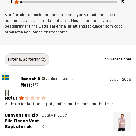
1
5
Skapad för
ALL-ROUND
Verifierade recensioner samlas in antingen via automatiska e-
postmeddelanden efter köp eller via Mina sidor, där tidigare
beställningar finns. Detta säkerställer att endast kunder som köpt
Artikelnummer
10990_2526
produkten kan lämna en recension
Filter & Sortering
271 Recensioner
Hannah B.
Verifierad köpare
12 april 2026
Mått:
167cm
H
Retur
Alldeles för kort och tight jämfört med samma modell i herr.
Canyon Full-zip
Dusty Mauve
Pile Fleece Vest
Köpt storlek
XL