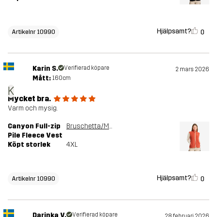
Hjälpsamt?
0
Artikelnr 10990
Karin S.
Verifierad köpare
2 mars 2026
Mått:
160cm
K
Mycket bra.
Varm och mysig.
Canyon Full-zip
Bruschetta/Maple Sugar
Pile Fleece Vest
Köpt storlek
4XL
Hjälpsamt?
0
Artikelnr 10990
Darinka V.
Verifierad köpare
28 februari 2026