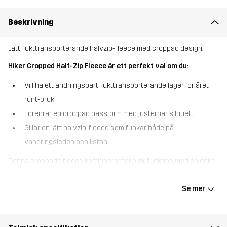
Beskrivning
Lätt, fukttransporterande halvzip-fleece med croppad design.
Hiker Cropped Half-Zip Fleece är ett perfekt val om du:
Vill ha ett andningsbart, fukttransporterande lager för året
runt-bruk
Föredrar en croppad passform med justerbar silhuett
Gillar en lätt halvzip-fleece som funkar både på
vandringsleden och i stan
Denna croppade fleece kombinerar teknisk funktion med en enkel,
modern design. Den är gjord i ett supermjukt, stretchigt och
fukttransporterande material som håller dig torr och bekväm
Se mer
under alla typer av friluftsaktiviteter. Den justerbara, elastiska
nederkanten gör det enkelt att växla mellan en lösare eller mer
åtsittande passform, medan elastiska band i krage och ärmslut