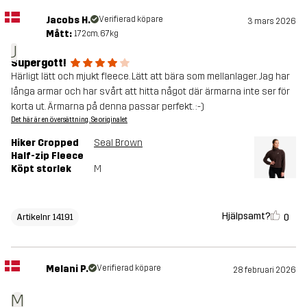
Jacobs H.
Verifierad köpare
3 mars 2026
Mått:
172cm, 67kg
J
Supergott!
Härligt lätt och mjukt fleece. Lätt att bära som mellanlager. Jag har
långa armar och har svårt att hitta något där ärmarna inte ser för
korta ut. Ärmarna på denna passar perfekt. :-)
Det här är en översättning. Se originalet
Hiker Cropped
Seal Brown
Half-zip Fleece
Köpt storlek
M
Hjälpsamt?
0
Artikelnr 14191
Melani P.
Verifierad köpare
28 februari 2026
M