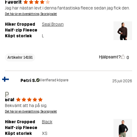
Favorit
Jag har nästan levt i denna fantastiska fleece sedan jag fick den.
Det här är en översättning. Se originalet
Hiker Cropped
Seal Brown
Half-zip Fleece
Köpt storlek
L
Hjälpsamt?
0
Artikelnr 14191
Petri S.
Verifierad köpare
25 juli 2026
P
Bra!
Bekvämt att ha på sig.
Det här är en översättning. Se originalet
Hiker Cropped
Black
Half-zip Fleece
Köpt storlek
XS