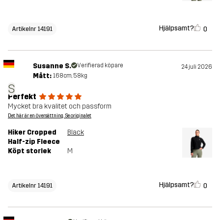
Hjälpsamt?
0
Artikelnr 14191
Susanne S.
Verifierad köpare
24 juli 2026
Mått:
168cm, 58kg
S
Perfekt
Mycket bra kvalitet och passform
Det här är en översättning. Se originalet
Hiker Cropped
Black
Half-zip Fleece
Köpt storlek
M
Hjälpsamt?
0
Artikelnr 14191