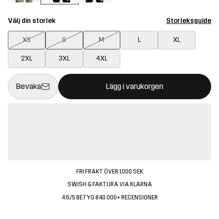
Välj din storlek
Storleksguide
XS
S
M
L
XL
2XL
3XL
4XL
Denna knapp kommer att öppna en modal som bekräftar en ny va
{{size}} inte tillgänglig
Bevaka
Lägg i varukorgen
FRI FRAKT ÖVER 1000 SEK
SWISH & FAKTURA VIA KLARNA
4.6/5 BETYG 840 000+ RECENSIONER