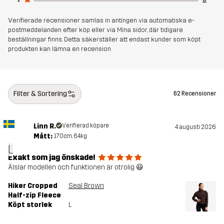
Verifierade recensioner samlas in antingen via automatiska e-
postmeddelanden efter köp eller via Mina sidor, där tidigare
beställningar finns. Detta säkerställer att endast kunder som köpt
produkten kan lämna en recension
Filter & Sortering
62 Recensioner
Linn R.
Verifierad köpare
4 augusti 2026
Mått:
170cm, 64kg
L
Exakt som jag önskade!
Älslar modellen och funktionen är otrolig 😃
Hiker Cropped
Seal Brown
Half-zip Fleece
Köpt storlek
L