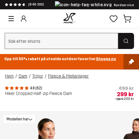
(846 393)
Kundservice
Rensa sök
Upp till 50% rabatt på utvalda outdoorfavoriter
Shoppa nu
Hem
Dam
Tröjor
Fleece & Mellanlager
499 kr
4.8 (62)
Hiker Cropped Half-zip Fleece Dam
299 kr
- spara
200 kr
Modellen har