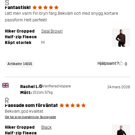
S
Fantastisk!
Lätt men varm. Fin bryn färg. Bekväm och med snygg, kortare
passform. Helt perfekt!
Hiker Cropped
Seal Brown
Half-zip Fleece
Köpt storlek
M
Hjälpsamt?
0
Artikelnr 14191
Rachel L.
Verifierad köpare
24 mars 2026
Mått:
152cm, 57kg
R
Passade som förväntat
Bekväm, god kvalitet
Det här är en översättning. Se originalet
Hiker Cropped
Black
Half-zip Fleece