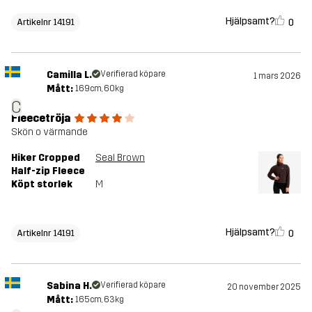
Hjälpsamt?
0
Artikelnr 14191
Camilla L.
Verifierad köpare
1 mars 2026
Mått:
169cm, 60kg
C
Fleecetröja
Skön o värmande
Hiker Cropped
Seal Brown
Half-zip Fleece
Köpt storlek
M
Hjälpsamt?
0
Artikelnr 14191
Sabina H.
Verifierad köpare
20 november 2025
Mått:
165cm, 63kg