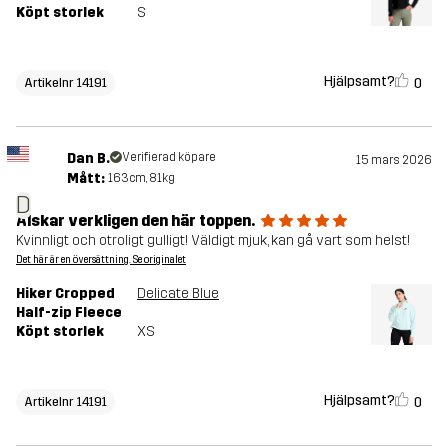
Köpt storlek
S
Hjälpsamt?
0
Artikelnr 14191
Dan B.
Verifierad köpare
15 mars 2026
Mått:
163cm, 81kg
D
Älskar verkligen den här toppen.
Kvinnligt och otroligt gulligt! Väldigt mjuk, kan gå vart som helst!
Det här är en översättning. Se originalet
Hiker Cropped
Delicate Blue
Half-zip Fleece
Köpt storlek
XS
Hjälpsamt?
0
Artikelnr 14191