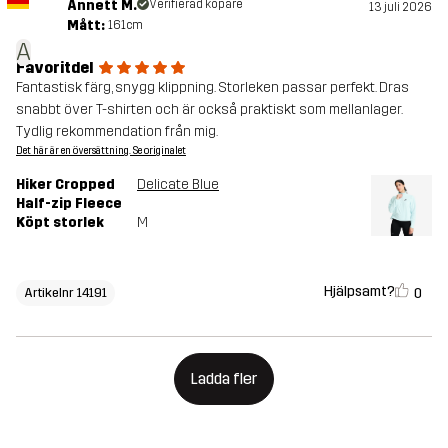
Annett M.
Verifierad köpare
13 juli 2026
Mått:
161cm
A
Favoritdel
Fantastisk färg, snygg klippning. Storleken passar perfekt. Dras
snabbt över T-shirten och är också praktiskt som mellanlager.
Tydlig rekommendation från mig.
Det här är en översättning. Se originalet
Hiker Cropped
Delicate Blue
Half-zip Fleece
Köpt storlek
M
Hjälpsamt?
0
Artikelnr 14191
Ladda fler