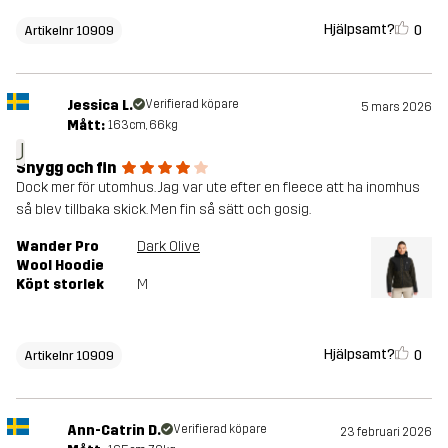
Hjälpsamt?
0
Artikelnr 10909
Jessica L.
Verifierad köpare
5 mars 2026
Mått:
163cm, 66kg
J
Snygg och fin
Dock mer för utomhus. Jag var ute efter en fleece att ha inomhus
så blev tillbaka skick. Men fin så sätt och gosig.
Wander Pro
Dark Olive
Wool Hoodie
Köpt storlek
M
Hjälpsamt?
0
Artikelnr 10909
Ann-Catrin D.
Verifierad köpare
23 februari 2026