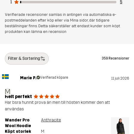
Foder
95% Polyester (Återvunnen), 5%
1
5
Polyester
Verifierade recensioner samlas in antingen via automatiska e-
postmeddelanden efter köp eller via Mina sidor, där tidigare
Vikt
641g i storlek M
beställningar finns. Detta säkerställer att endast kunder som köpt
produkten kan lämna en recension
Hållbarhet
Återvunna detaljer
läs här
Skapad för
Filter & Sortering
VANDRING
KLÄTTRING & BERGSBESTIGNING
359 Recensioner
ALL-ROUND
Marie P.
Verifierad köpare
11 juli 2026
Artikelnummer
10909_2179
M
Helt perfekt
Har bsra hunnit prova än men till hösten kommer den att
användas
Wander Pro
Anthracite
Wool Hoodie
Köpt storlek
M