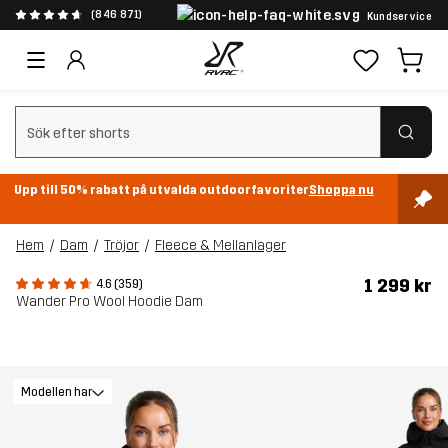
(846 871)
Kundservice
Rensa sök
Upp till 50% rabatt på utvalda outdoorfavoriter
Shoppa nu
Hem
Dam
Tröjor
Fleece & Mellanlager
1 299 kr
4.6 (359)
Wander Pro Wool Hoodie Dam
Modellen har