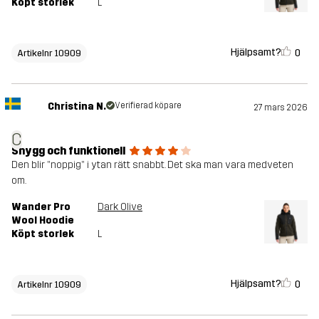
Köpt storlek
L
Hjälpsamt?
0
Artikelnr 10909
Christina N.
Verifierad köpare
27 mars 2026
C
Snygg och funktionell
Den blir ”noppig” i ytan rätt snabbt. Det ska man vara medveten
om.
Wander Pro
Dark Olive
Wool Hoodie
Köpt storlek
L
Hjälpsamt?
0
Artikelnr 10909