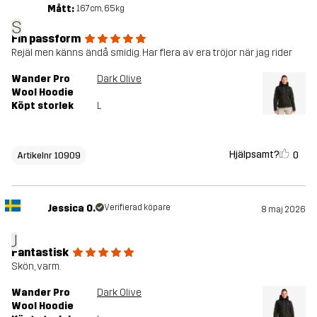
Mått:
167cm, 65kg
S
Fin passform
Rejäl men känns ändå smidig. Har flera av era tröjor när jag rider
Wander Pro
Dark Olive
Wool Hoodie
Köpt storlek
L
Hjälpsamt?
0
Artikelnr 10909
Jessica O.
Verifierad köpare
8 maj 2026
J
Fantastisk
Skön, varm.
Wander Pro
Dark Olive
Wool Hoodie