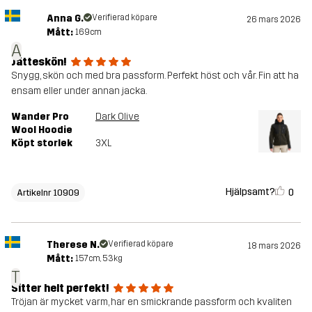
Anna G.
Verifierad köpare
26 mars 2026
Mått:
169cm
A
Jätteskön!
Snygg, skön och med bra passform. Perfekt höst och vår. Fin att ha
ensam eller under annan jacka.
Wander Pro
Dark Olive
Wool Hoodie
Köpt storlek
3XL
Hjälpsamt?
0
Artikelnr 10909
Therese N.
Verifierad köpare
18 mars 2026
Mått:
157cm, 53kg
T
Sitter helt perfekt!
Tröjan är mycket varm, har en smickrande passform och kvaliten