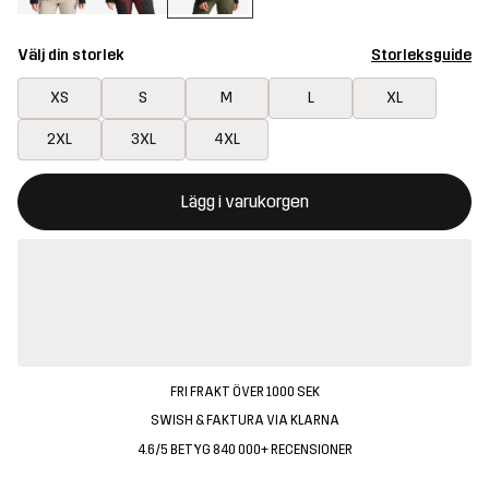
Välj din storlek
Storleksguide
XS
S
M
L
XL
2XL
3XL
4XL
Denna knapp kommer att öppna en modal som bekräftar en ny va
{{size}} inte tillgänglig
Lägg i varukorgen
FRI FRAKT ÖVER 1000 SEK
SWISH & FAKTURA VIA KLARNA
4.6/5 BETYG 840 000+ RECENSIONER