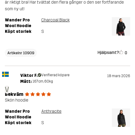
är riktigt bra! Har tvättat den flera gånger o den ser fortfarande
som ny ut!
Wander Pro
Charcoal Black
Wool Hoodie
Köpt storlek
S
Hjälpsamt?
0
Artikelnr 10909
Viktor F.
Verifierad köpare
18 mars 2026
Mått:
167cm, 60kg
V
Bekväm
Skön hoodie
Wander Pro
Anthracite
Wool Hoodie
Köpt storlek
S