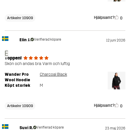
Hjälpsamt?
0
Artikelnr 10909
Elin J.
Verifierad köpare
12 juni 2026
E
Toppen!
Skön och andas bra. Varm och luftig
Wander Pro
Charcoal Black
Wool Hoodie
Köpt storlek
M
Hjälpsamt?
0
Artikelnr 10909
Suvi R.
Verifierad köpare
23 maj 2026