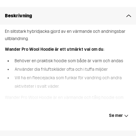
Beskrivning
En slitstark hybridjacka gjord av en värmande och andningsbar
ullblandning.
Wander Pro Wool Hoodie är ett utmärkt val om du:
Behöver en praktisk hoodie som både är varm och andas
Använder dia friluftskläder ofta och i tuffa miljöer
Vill ha en fleecejacka som funkar för vandring och andra
aktiviteter i svalt väder.
Wander Pro Wool Hoodie är en värmande och tålig hoodie som
känns som en jacka men fungerar lika bra som ett mellanlager.
Hoodien är designad för vandring och tillverkad av ett funktionellt,
Se mer
stickat material som kombinerar ullens värmande egenskaper
med polyesterns hållbarhet. Huvan, axlarna och nedre delen av
ärmarna är gjorda av ett stretchigt softshell-material med