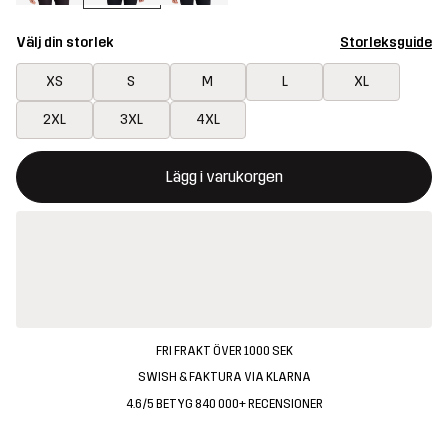
Välj din storlek
Storleksguide
XS
S
M
L
XL
2XL
3XL
4XL
Denna knapp kommer att öppna en modal som bekräftar en ny va
{{size}} inte tillgänglig
Lägg i varukorgen
FRI FRAKT ÖVER 1000 SEK
SWISH & FAKTURA VIA KLARNA
4.6/5 BETYG 840 000+ RECENSIONER