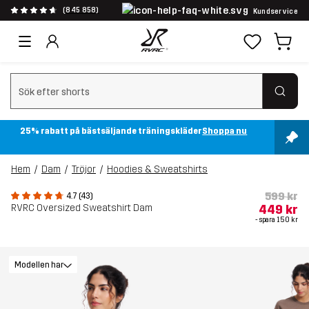
(845 858)
Kundservice
Rensa sök
25% rabatt på bästsäljande träningskläder
Shoppa nu
Hem
Dam
Tröjor
Hoodies & Sweatshirts
599 kr
4.7 (43)
RVRC Oversized Sweatshirt Dam
449 kr
- spara
150 kr
Modellen har