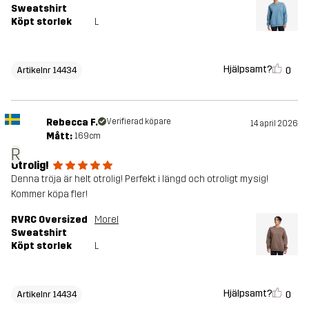
Sweatshirt
Köpt storlek
L
Hjälpsamt?
0
Artikelnr 14434
Rebecca F.
Verifierad köpare
14 april 2026
Mått:
169cm
R
Otrolig!
Denna tröja är helt otrolig! Perfekt i längd och otroligt mysig!
Kommer köpa fler!
RVRC Oversized
Morel
Sweatshirt
Köpt storlek
L
Hjälpsamt?
0
Artikelnr 14434