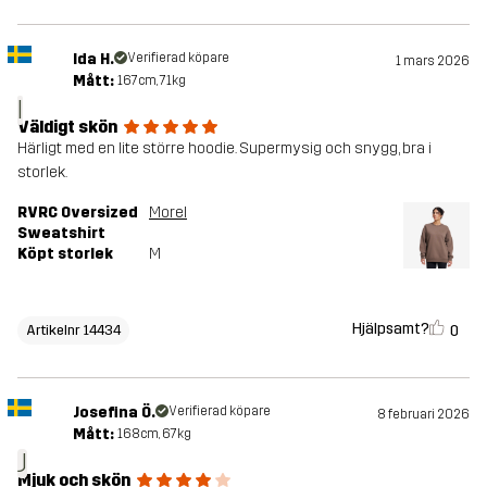
Ida H.
Verifierad köpare
1 mars 2026
Mått:
167cm, 71kg
I
Väldigt skön
Härligt med en lite större hoodie. Supermysig och snygg, bra i
storlek.
RVRC Oversized
Morel
Sweatshirt
Köpt storlek
M
Hjälpsamt?
0
Artikelnr 14434
Josefina Ö.
Verifierad köpare
8 februari 2026
Mått:
168cm, 67kg
J
Mjuk och skön