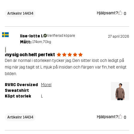
Hjälpsamt?
0
Artikelnr 14434
lise-lotte l.
Verifierad köpare
27 april 2026
Mått:
174cm, 70kg
l
mysig och helt perfekt
Den är normal i storleken tycker jag. Den sitter löst och ledigt på
mig när jag tagit st L. mjuk på insidan och färgen var fin, helt enligt
bilden.
RVRC Oversized
Morel
Sweatshirt
Köpt storlek
L
Hjälpsamt?
0
Artikelnr 14434