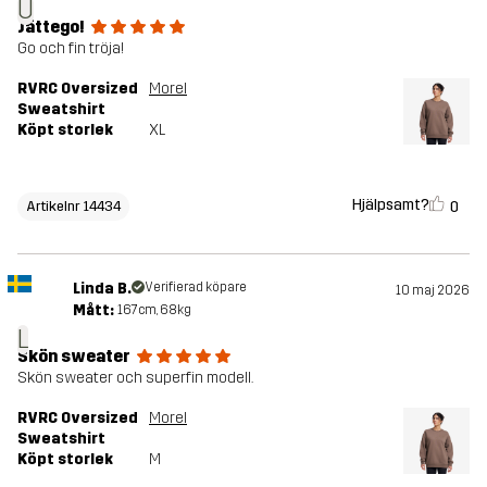
U
Jättego!
Go och fin tröja!
RVRC Oversized
Morel
Sweatshirt
Köpt storlek
XL
Hjälpsamt?
0
Artikelnr 14434
Linda B.
Verifierad köpare
10 maj 2026
Mått:
167cm, 68kg
L
Skön sweater
Skön sweater och superfin modell.
RVRC Oversized
Morel
Sweatshirt
Köpt storlek
M