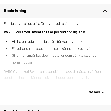
Beskrivning
En mjuk, oversized tröja för lugna och sköna dagar.
RVRC Oversized Sweatshirt är perfekt för dig som:
Vill ha en ledig och mjuk tröja för vardagsbruk
Föredrar en borstad insida som känns mjuk och värmande
Gillar genomtänkta designdetaljer som sänkta axlar och
höga muddar
RVRC Oversized Sweatshirt tar sköna plagg till nästa nivå. Den
borstade insidan känns mjuk mot huden och den rymliga
passformen ger en avslappnad look. Sänkta axlar och höga
muddar skapar en modern känsla. Enkel, mjuk och lätt att bära –
Se mer
detta är en självklar go-to när du vill vara riktigt bekväm.
Modellen
är 171 cm och har storlek S