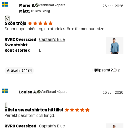
Marie B.
Verifierad köpare
26 april 2026
Mått:
161cm, 63kg
M
Skön tröja
Super duper skön tog en storlek större för mer oversize
RVRC Oversized
Captain's Blue
Sweatshirt
Köpt storlek
L
Hjälpsamt?
0
Artikelnr 14434
Louise A.
Verifierad köpare
15 april 2026
L
Bästa sweatshirten hittills!
Perfekt passform och längd.
RVRC Oversized
Captain's Blue