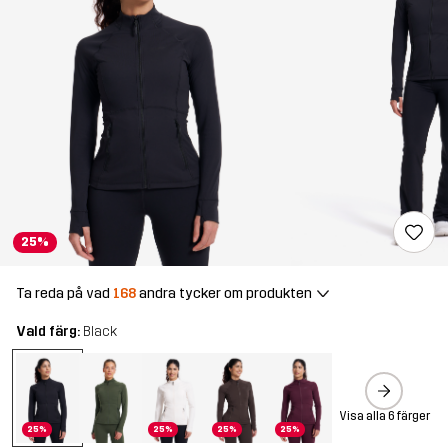
25%
Ta reda på vad
168
andra tycker om produkten
Vald färg:
Black
Visa alla 6 färger
25%
25%
25%
25%