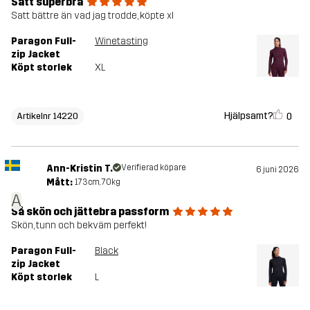
Satt superbra
Satt bättre än vad jag trodde, köpte xl
Paragon Full-
Winetasting
zip Jacket
Köpt storlek
XL
Hjälpsamt?
0
Artikelnr 14220
Ann-Kristin T.
Verifierad köpare
6 juni 2026
Mått:
173cm, 70kg
A
Så skön och jättebra passform
Skön, tunn och bekväm perfekt!
Paragon Full-
Black
zip Jacket
Köpt storlek
L