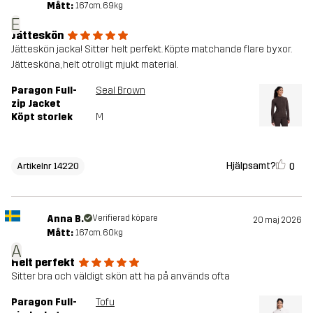
Mått:
167cm, 69kg
E
Jätteskön
Jätteskön jacka! Sitter helt perfekt. Köpte matchande flare byxor.
Jättesköna, helt otroligt mjukt material.
Paragon Full-
Seal Brown
zip Jacket
Köpt storlek
M
Hjälpsamt?
0
Artikelnr 14220
Anna B.
Verifierad köpare
20 maj 2026
Mått:
167cm, 60kg
A
Helt perfekt
Sitter bra och väldigt skön att ha på används ofta
Paragon Full-
Tofu