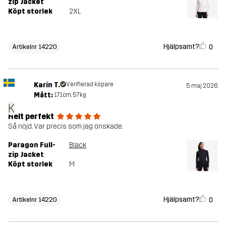
zip Jacket
Köpt storlek
2XL
Hjälpsamt?
0
Artikelnr 14220
Karin T.
Verifierad köpare
5 maj 2026
Mått:
171cm, 57kg
K
Helt perfekt
Så nöjd. Var precis som jag önskade.
Paragon Full-
Black
zip Jacket
Köpt storlek
M
Hjälpsamt?
0
Artikelnr 14220