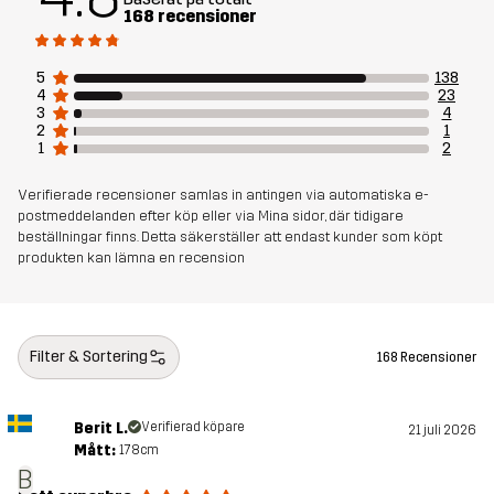
Artikelnummer
14220_2001
168 recensioner
5
138
4
23
3
4
2
1
1
2
Verifierade recensioner samlas in antingen via automatiska e-
postmeddelanden efter köp eller via Mina sidor, där tidigare
beställningar finns. Detta säkerställer att endast kunder som köpt
produkten kan lämna en recension
Filter & Sortering
168 Recensioner
Berit L.
Verifierad köpare
21 juli 2026
Mått:
178cm
B