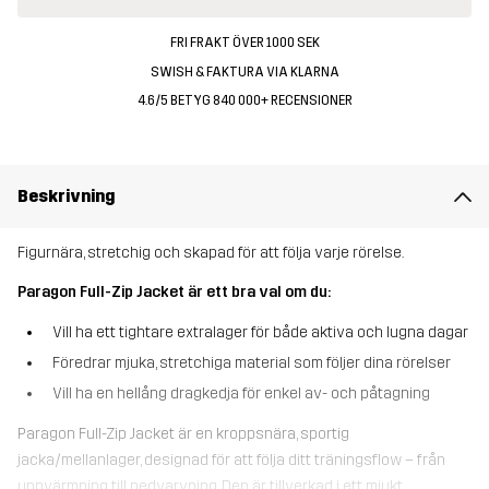
FRI FRAKT ÖVER 1000 SEK
SWISH & FAKTURA VIA KLARNA
4.6/5 BETYG 840 000+ RECENSIONER
Beskrivning
Figurnära, stretchig och skapad för att följa varje rörelse.
Paragon Full-Zip Jacket är ett bra val om du:
Vill ha ett tightare extralager för både aktiva och lugna dagar
Föredrar mjuka, stretchiga material som följer dina rörelser
Vill ha en hellång dragkedja för enkel av- och påtagning
Paragon Full-Zip Jacket är en kroppsnära, sportig
jacka/mellanlager, designad för att följa ditt träningsflow – från
uppvärmning till nedvarvning. Den är tillverkad i ett mjukt,