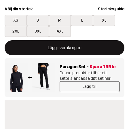
Välj din storlek
Storleksguide
XS
S
M
L
XL
2XL
3XL
4XL
Denna knapp kommer att öppna en modal som bekräftar en ny va
{{size}} inte tillgänglig
Lägg i varukorgen
Paragon Set
-
Spara
195 kr
Dessa produkter tillhör ett
+
setpris, anpassa ditt set här!
Lägg till