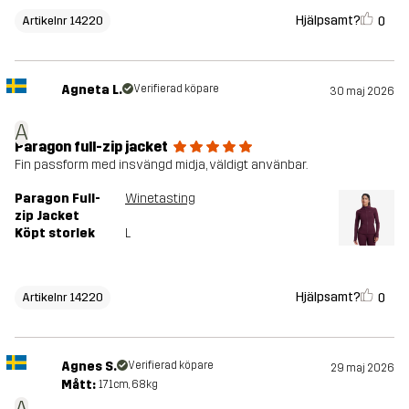
Hjälpsamt?
0
Artikelnr 14220
Agneta L.
Verifierad köpare
30 maj 2026
A
Paragon full-zip jacket
Fin passform med insvängd midja, väldigt använbar.
Paragon Full-
Winetasting
zip Jacket
Köpt storlek
L
Hjälpsamt?
0
Artikelnr 14220
Agnes S.
Verifierad köpare
29 maj 2026
Mått:
171cm, 68kg
A