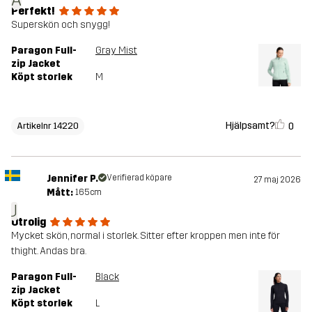
Perfekt!
Superskön och snygg!
Paragon Full-
Gray Mist
zip Jacket
Köpt storlek
M
Hjälpsamt?
0
Artikelnr 14220
Jennifer P.
Verifierad köpare
27 maj 2026
Mått:
165cm
J
Otrolig
Mycket skön, normal i storlek. Sitter efter kroppen men inte för
thight. Andas bra.
Paragon Full-
Black
zip Jacket
Köpt storlek
L