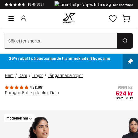
(845 822)
Kundservice
Rensa sök
25% rabatt på bästsäljande träningskläder
Shoppa nu
Hem
Dam
Tröjor
Långärmade tröjor
699 kr
4.8 (168)
Paragon Full-zip Jacket Dam
524 kr
- spara
175 kr
Modellen har