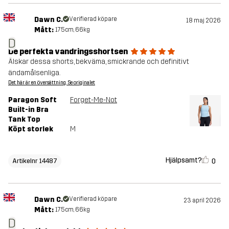
Dawn C.
Verifierad köpare
18 maj 2026
Mått:
175cm, 66kg
D
De perfekta vandringsshortsen
Älskar dessa shorts, bekväma, smickrande och definitivt
ändamålsenliga.
Det här är en översättning. Se originalet
Paragon Soft
Forget-Me-Not
Built-in Bra
Tank Top
Köpt storlek
M
Hjälpsamt?
0
Artikelnr 14487
Dawn C.
Verifierad köpare
23 april 2026
Mått:
175cm, 66kg
D