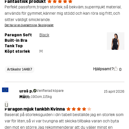
Fantastisk produkt
Perfekt passform, trogen storlek, så bekväm, supermjukt material,
används för gymmet, känner mig stödd och kan röra sig fritt, och
sitter väldigt smickrande.
Det här är en översättning. Se originalet
Paragon Soft
Black
Built-in Bra
Tank Top
Köpt storlek
M
Hjälpsamt?
0
Artikelnr 14487
uroš p.
Verifierad köpare
15 april 2026
Mått:
190cm, 115kg
u
Paragon mjuk tankbh Kvinna
Baserat på storleksguiden i din tabell beställde jag en storlek som
var för liten, så vi var tvungna att skicka tillbaka varan och byta
den mot en större. Jag rekommenderar att du väljer minst en