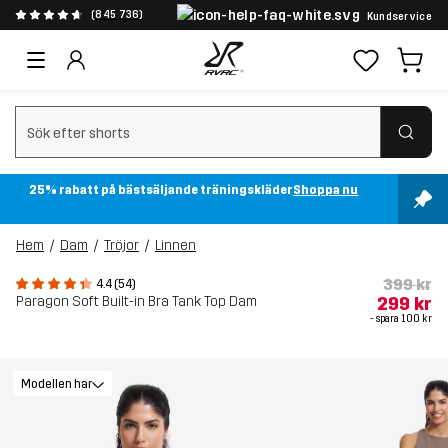
(845 736)
Kundservice
Rensa sök
25% rabatt på bästsäljande träningskläder
Shoppa nu
Hem
Dam
Tröjor
Linnen
399 kr
4.4 (54)
Paragon Soft Built-in Bra Tank Top Dam
299 kr
- spara
100 kr
Modellen har