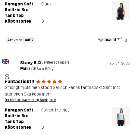
Paragon Soft
Black
Built-in Bra
Tank Top
Köpt storlek
S
Hjälpsamt?
0
Artikelnr 14487
Stacy B.
Verifierad köpare
23 juni 2026
Mått:
163cm, 60kg
S
Fantastiskt!!
Smörigt mjukt men stödd Ser och känns fantastiskt Sant mot
storleken Ska köpa igen!
Det här är en översättning. Se originalet
Paragon Soft
Forget-Me-Not
Built-in Bra
Tank Top
Köpt storlek
S