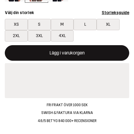
Välj din storlek
Storleksguide
XS
S
M
L
XL
2XL
3XL
4XL
Denna knapp kommer att öppna en modal som bekräftar en ny va
{{size}} inte tillgänglig
Lägg i varukorgen
FRI FRAKT ÖVER 1000 SEK
SWISH & FAKTURA VIA KLARNA
4.6/5 BETYG 840 000+ RECENSIONER