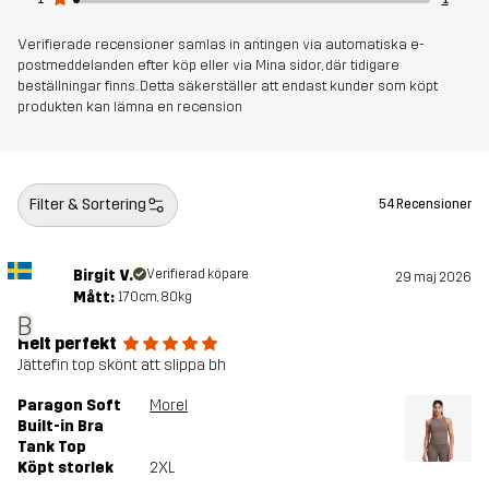
Verifierade recensioner samlas in antingen via automatiska e-
postmeddelanden efter köp eller via Mina sidor, där tidigare
beställningar finns. Detta säkerställer att endast kunder som köpt
produkten kan lämna en recension
Filter & Sortering
54 Recensioner
Birgit V.
Verifierad köpare
29 maj 2026
Mått:
170cm, 80kg
B
Helt perfekt
Jättefin top skönt att slippa bh
Paragon Soft
Morel
Built-in Bra
Tank Top
Köpt storlek
2XL