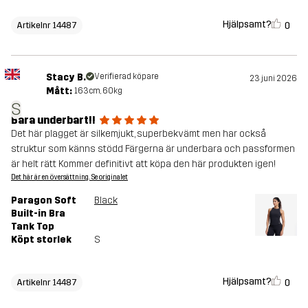
Hjälpsamt?
0
Artikelnr 14487
Stacy B.
Verifierad köpare
23 juni 2026
Mått:
163cm, 60kg
S
Bara underbart!!
Det här plagget är silkemjukt, superbekvämt men har också
struktur som känns stödd Färgerna är underbara och passformen
är helt rätt Kommer definitivt att köpa den här produkten igen!
Det här är en översättning. Se originalet
Paragon Soft
Black
Built-in Bra
Tank Top
Köpt storlek
S
Hjälpsamt?
0
Artikelnr 14487