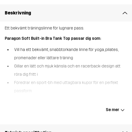
Beskrivning
Ett bekvämt träningslinne för lugnare pass.
Paragon Soft Built-in Bra Tank Top passar dig som:
Vill ha ett bekvämt, snabbtorkande linne för yoga, pilates,
promenader eller lättare träning
Gillar en lätt och mjuk känsla och en racerback-design att
röra dig fritt i
Föredrar en sport-bh med uttagbara kupor för en perfekt
passform
Paragon Soft Built-in Bra Tank Top är anpassat för mjuka rörelser
och träning i ett lugnare tempo. Det mjuka, stretchiga materialet
Se mer
känns skönt mot huden och transporterar bort fukt så att du
håller dig torr genom hela passet. Ryggdesignen följer varje
rörelse och den inbyggda sport-bhn med uttagbara kupor ger ett