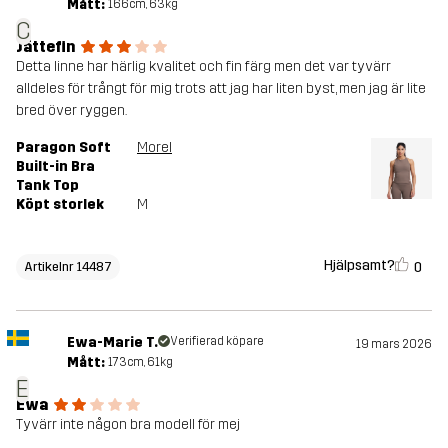
Mått:
166cm, 63kg
C
Jättefin
Detta linne har härlig kvalitet och fin färg men det var tyvärr
alldeles för trångt för mig trots att jag har liten byst, men jag är lite
bred över ryggen.
Paragon Soft
Morel
Built-in Bra
Tank Top
Köpt storlek
M
Hjälpsamt?
0
Artikelnr 14487
Ewa-Marie T.
Verifierad köpare
19 mars 2026
Mått:
173cm, 61kg
E
Ewa
Tyvärr inte någon bra modell för mej