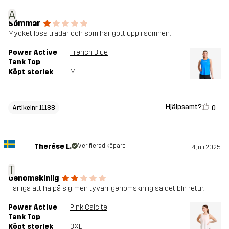
A
Sömmar
Mycket lösa trådar och som har gott upp i sömnen.
Power Active
French Blue
Tank Top
Köpt storlek
M
Hjälpsamt?
0
Artikelnr 11188
Therése L.
Verifierad köpare
4 juli 2025
T
Genomskinlig
Härliga att ha på sig, men tyvärr genomskinlig så det blir retur.
Power Active
Pink Calcite
Tank Top
Köpt storlek
3XL