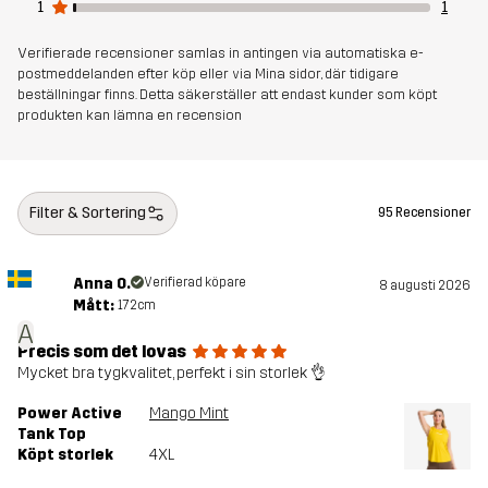
1
1
Skapad för
LÖPNING OCH TRÄNING
Verifierade recensioner samlas in antingen via automatiska e-
postmeddelanden efter köp eller via Mina sidor, där tidigare
beställningar finns. Detta säkerställer att endast kunder som köpt
Artikelnummer
11188_2001
produkten kan lämna en recension
Filter & Sortering
95 Recensioner
Anna O.
Verifierad köpare
8 augusti 2026
Mått:
172cm
A
Precis som det lovas
Mycket bra tygkvalitet, perfekt i sin storlek 👌
Power Active
Mango Mint
Tank Top
Köpt storlek
4XL