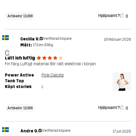
Hjälpsamt?
0
Artikelnr 11188
Cecilia V.
Verifierad köpare
19 februari 2026
Mått:
172cm, 69kg
C
Lätt ich luftig
Fin färg. Luftigt material. Blir rätt elektrisk i början
Power Active
Pink Calcite
Tank Top
Köpt storlek
L
Hjälpsamt?
0
Artikelnr 11188
Andre G.
Verifierad köpare
17 juli 2025