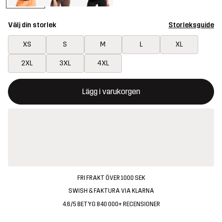
Välj din storlek
Storleksguide
XS
S
M
L
XL
2XL
3XL
4XL
Denna knapp kommer att öppna en modal som bekräftar en ny va
{{size}} inte tillgänglig
Lägg i varukorgen
FRI FRAKT ÖVER 1000 SEK
SWISH & FAKTURA VIA KLARNA
4.6/5 BETYG 840 000+ RECENSIONER