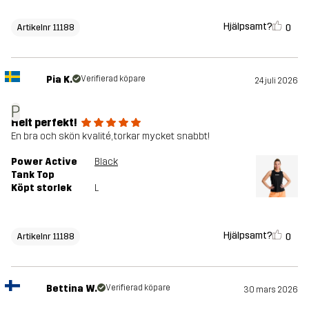
Hjälpsamt?
0
Artikelnr 11188
Pia K.
Verifierad köpare
24 juli 2026
P
Helt perfekt!
En bra och skön kvalité, torkar mycket snabbt!
Power Active
Black
Tank Top
Köpt storlek
L
Hjälpsamt?
0
Artikelnr 11188
Bettina W.
Verifierad köpare
30 mars 2026