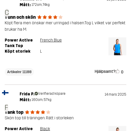
Mått:
172cm, 74kg
C
Tunn och skön
Köpt flera men önskar mer urringad i halsen.Tog L vilket var perfekt
brukar ha M.
Power Active
French Blue
Tank Top
Köpt storlek
L
Hjälpsamt?
0
Artikelnr 11188
Frida P.
Verifierad köpare
14 mars 2025
Mått:
160cm, 57kg
F
Tank top
Skön top till träningen. Rätt i storleken
Power Active
Black