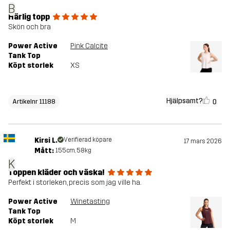
B
Härlig topp
Skön och bra
Power Active
Pink Calcite
Tank Top
Köpt storlek
XS
Hjälpsamt?
0
Artikelnr 11188
Kirsi L.
Verifierad köpare
17 mars 2026
Mått:
155cm, 58kg
K
Toppen kläder och väska!
Perfekt i storleken, precis som jag ville ha.
Power Active
Winetasting
Tank Top
Köpt storlek
M