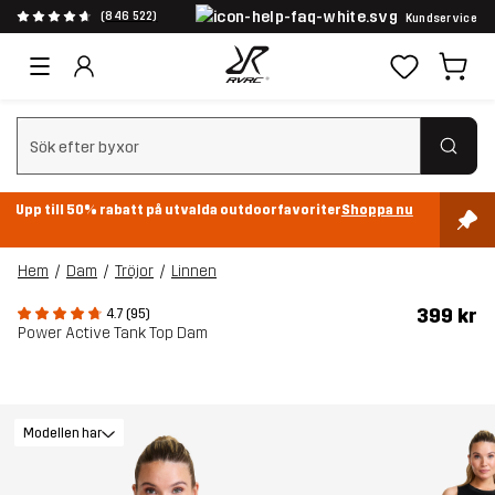
(846 522)
Kundservice
Rensa sök
Upp till 50% rabatt på utvalda outdoorfavoriter
Shoppa nu
Hem
Dam
Tröjor
Linnen
399 kr
4.7 (95)
Power Active Tank Top Dam
Modellen har