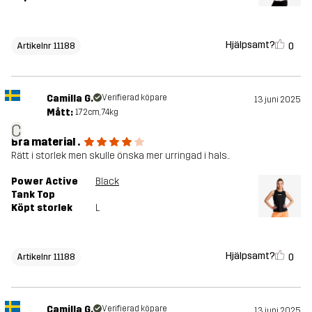
Hjälpsamt?
0
Artikelnr 11188
Camilla G.
Verifierad köpare
13 juni 2025
Mått:
172cm, 74kg
C
Bra material .
Rätt i storlek men skulle önska mer urringad i hals..
Power Active
Black
Tank Top
Köpt storlek
L
Hjälpsamt?
0
Artikelnr 11188
Camilla G.
Verifierad köpare
13 juni 2025