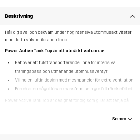
Beskrivning
Håll dig sval och bekväm under högintensiva utomhusaktiviteter
med detta välventilerande linne.
Power Active Tank Top är ett utmärkt val om du:
Behöver ett fukttransporterande linne för intensiva
träningspass och utmanande utomhusäventyr
Vill ha en luftig design med meshpaneler för extra ventilation
Föredrar en något lösare passform som ger full rörelsefrihet
Power Active Tank Top är designat för dig som gillar att tänja på
gränserna, oavsett om det handlar om löpning, vandring eller ett
träningspass. Tillverkat av fukttransporterande material håller det
Se mer
dig torr och sval även under de mest intensiva aktiviteterna.
Meshpaneler på mitten och nedre delen av ryggen förbättrar
ventilationen och ger riktad andningsförmåga där du behöver det