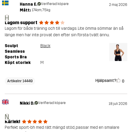
Hanna E.
Verifierad köpare
2 maj 2026
Mått:
174cm, 75kg
H
Lagom support
Lagom för både träning och till vardags. Lite ömma sömmar än så
länge men har inte provat den efter sin första tvätt ännu.
Sculpt
Black
Seamless
Sports Bra
Köpt storlek
M
Hjälpsamt?
0
Artikelnr 14449
Nikki D.
Verifierad köpare
18 juli 2026
N
Kärlek!
Perfekt sport-bh med rätt mängd stöd, passar med en smalare