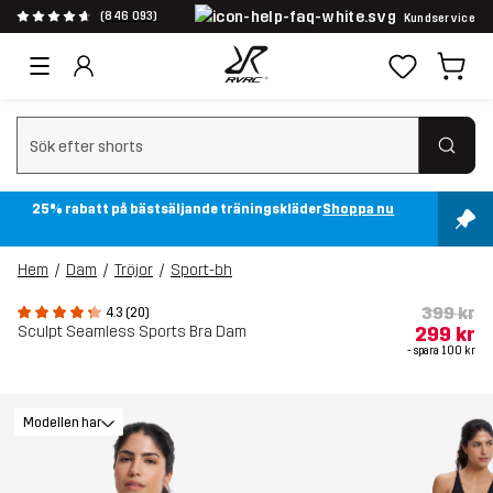
(846 093)
Kundservice
Rensa sök
25% rabatt på bästsäljande träningskläder
Shoppa nu
Hem
Dam
Tröjor
Sport-bh
399 kr
4.3 (20)
Sculpt Seamless Sports Bra Dam
299 kr
- spara
100 kr
Modellen har