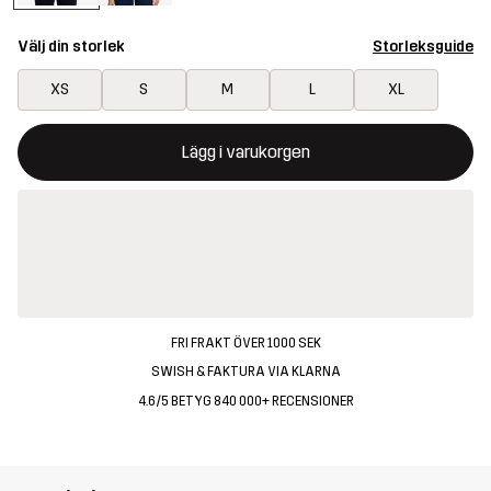
Välj din storlek
Storleksguide
XS
S
M
L
XL
Denna knapp kommer att öppna en modal som bekräftar en ny va
{{size}} inte tillgänglig
Lägg i varukorgen
FRI FRAKT ÖVER 1000 SEK
SWISH & FAKTURA VIA KLARNA
4.6/5 BETYG 840 000+ RECENSIONER