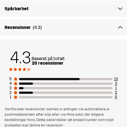
Spårbarhet
Passform
SLIM FIT
Material 1
90% Polyamid (Återvunnen), 10% Elastan
Recensioner
(4.3)
Foder
95% Polyester, 5% Elastan
4.3
Vikt
120g i storlek M
Baserat på totalt
20 recensioner
Skapad för
LÖPNING OCH TRÄNING
5
13
4
3
Artikelnummer
14449_2001
3
1
2
3
1
0
Verifierade recensioner samlas in antingen via automatiska e-
postmeddelanden efter köp eller via Mina sidor, där tidigare
beställningar finns. Detta säkerställer att endast kunder som köpt
produkten kan lämna en recension