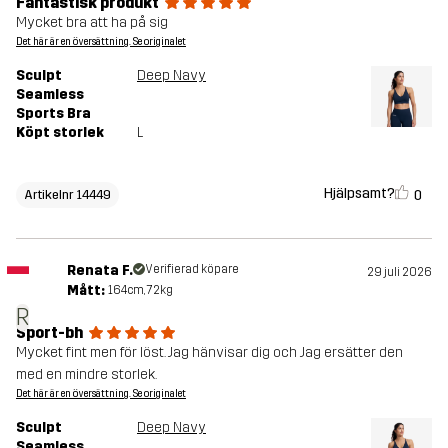
Fantastisk produkt
Mycket bra att ha på sig
Det här är en översättning. Se originalet
Sculpt
Deep Navy
Seamless
Sports Bra
Köpt storlek
L
Hjälpsamt?
0
Artikelnr 14449
Renata F.
Verifierad köpare
29 juli 2026
Mått:
164cm, 72kg
R
Sport-bh
Mycket fint men för löst. Jag hänvisar dig och Jag ersätter den
med en mindre storlek.
Det här är en översättning. Se originalet
Sculpt
Deep Navy
Seamless