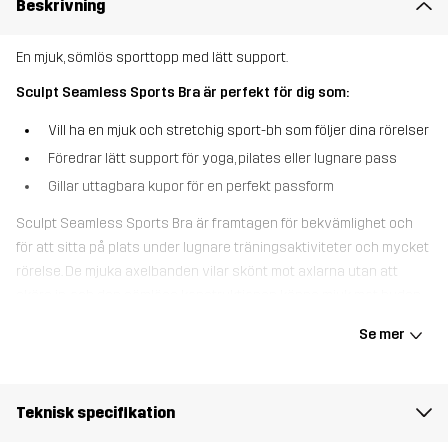
Beskrivning
En mjuk, sömlös sporttopp med lätt support.
Sculpt Seamless Sports Bra är perfekt för dig som:
Vill ha en mjuk och stretchig sport-bh som följer dina rörelser
Föredrar lätt support för yoga, pilates eller lugnare pass
Gillar uttagbara kupor för en perfekt passform
Sculpt Seamless Sports Bra är framtagen för bekvämlighet och
för att sitta på plats under lugnare träningsaktiviteter och mycket
rörelse. De mjuka axelbanden vilar skönt mot axlarna utan att
skära in, och den sömlösa konstruktionen känns mjuk mot huden.
Med lätt support och uttagbara kupor kan du enkelt justera efter
Se mer
vad som passar dig bäst. Ventilerande, mjuk och lätt att bära – en
sporttopp som passar perfekt för låg till medelintensiv träning och
dagar på språng.
Teknisk specifikation
Modellen
är 171 cm och har storlek S