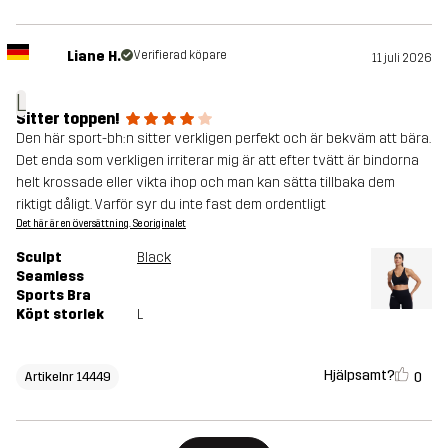
Liane H.
Verifierad köpare
11 juli 2026
L
Sitter toppen!
Den här sport-bh:n sitter verkligen perfekt och är bekväm att bära.
Det enda som verkligen irriterar mig är att efter tvätt är bindorna
helt krossade eller vikta ihop och man kan sätta tillbaka dem
riktigt dåligt. Varför syr du inte fast dem ordentligt
Det här är en översättning. Se originalet
Sculpt
Black
Seamless
Sports Bra
Köpt storlek
L
Hjälpsamt?
0
Artikelnr 14449