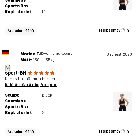
Seamless
Sports Bra
Köpt storlek
M
Hjälpsamt?
0
Artikelnr 14449
Marina E.
Verifierad köpare
6 augusti 2026
Mått:
158cm, 55kg
M
Sport-BH
Känns bra när man bär den
Det här är en översättning. Se originalet
Sculpt
Black
Seamless
Sports Bra
Köpt storlek
S
Hjälpsamt?
0
Artikelnr 14449