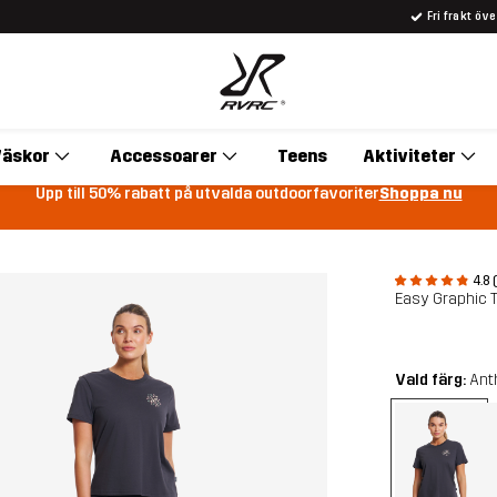
Fri frakt öv
äskor
Accessoarer
Teens
Aktiviteter
Upp till 50% rabatt på utvalda outdoorfavoriter
Shoppa nu
4.8 
Easy Graphic T
Vald färg:
Ant