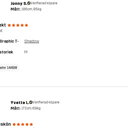
Jonny S.
Verifierad köpare
Mått:
186cm, 95kg
ekt
kt
Graphic T-
Shadow
storlek
M
kelnr 14498
Yvette L.
Verifierad köpare
Mått:
172cm, 69kg
eskön