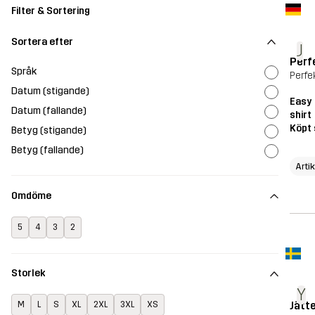
Filter & Sortering
Sortera efter
J
Perf
Språk
Perfe
Datum (stigande)
Easy 
Datum (fallande)
shirt
Köpt 
Betyg (stigande)
Betyg (fallande)
Arti
Omdöme
5
4
3
2
Storlek
Y
Jätt
M
L
S
XL
2XL
3XL
XS