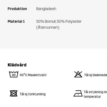
Produktion
Bangladesh
Material 1
50% Bomull, 50% Polyester
(Återvunnen)
Klädvård
8
o
40°C Maskintvätt
Tål ej blekmede
d
n
Tål strykning m
Tål ej torktumling
temperatur