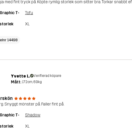
öja med fint tryck på. Köpte rymlig storlek som sitter bra. Torkar snabbt ef
Graphic T-
Tofu
storlek
XL
kelnr 14498
Yvette L.
Verifierad köpare
Mått:
172cm, 69kg
rskön
rg. Snyggt mönster på. Faller fint på.
Graphic T-
Shadow
storlek
XL