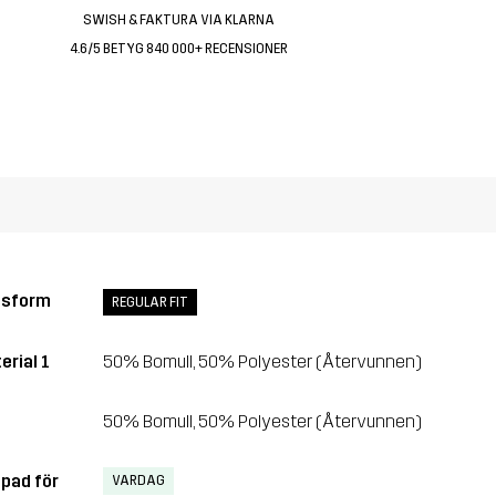
SWISH & FAKTURA VIA KLARNA
4.6/5 BETYG 840 000+ RECENSIONER
ssform
REGULAR FIT
erial 1
50% Bomull, 50% Polyester (Återvunnen)
50% Bomull, 50% Polyester (Återvunnen)
pad för
VARDAG