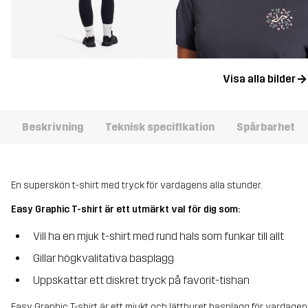
Visa alla bilder
Beskrivning
Teknisk specifikation
Spårbarhet
En superskön t-shirt med tryck för vardagens alla stunder.
Easy Graphic T-shirt är ett utmärkt val för dig som:
Vill ha en mjuk t-shirt med rund hals som funkar till allt
Gillar högkvalitativa basplagg
Uppskattar ett diskret tryck på favorit-tishan
Easy Graphic T-shirt är ett mjukt och lättburet basplagg för vardage