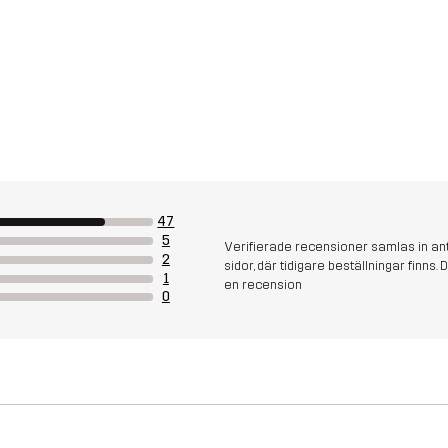
47
5
Verifierade recensioner samlas in an
2
sidor, där tidigare beställningar finn
1
en recension
0