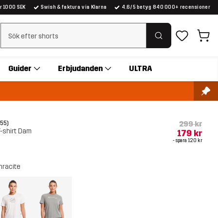
er 1000 SEK
Swish & faktura via Klarna
4.6/5 betyg 840 000+ recensioner
Rensa sök
Guider
Erbjudanden
ULTRA
299 kr
(55)
-shirt Dam
179 kr
- spara
120 kr
hracite