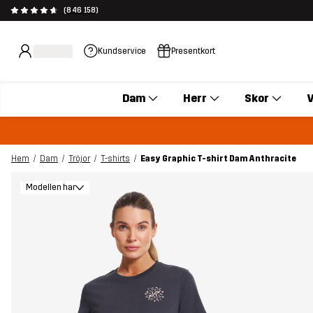
(846 158)
Kundservice
Presentkort
Dam
Herr
Skor
V
Hem
Dam
Tröjor
T-shirts
Easy Graphic T-shirt Dam Anthracite
Modellen har