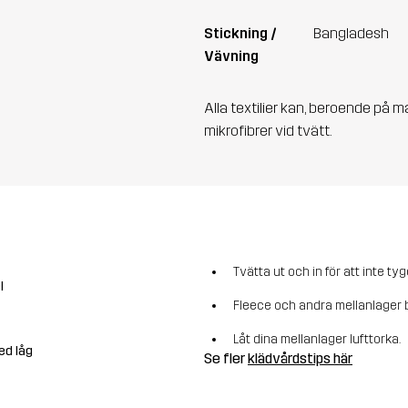
Stickning /
Bangladesh
Vävning
Alla textilier kan, beroende på m
mikrofibrer vid tvätt.
Tvätta ut och in för att inte tyg
l
Fleece och andra mellanlager b
Låt dina mellanlager lufttorka.
ed låg
Se fler
klädvårdstips här