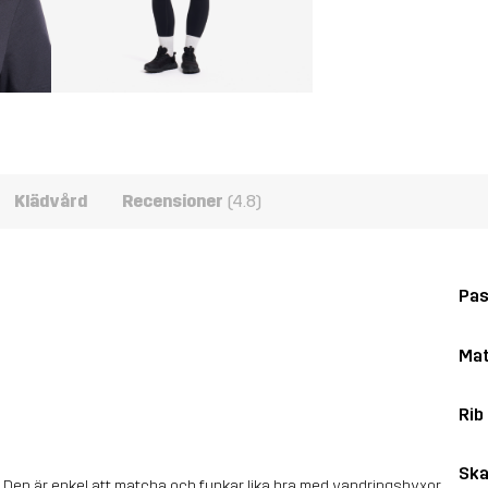
Klädvård
Recensioner
(4.8)
Pa
Mat
Rib
Ska
n. Den är enkel att matcha och funkar lika bra med vandringsbyxor