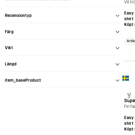
Vit tr
Easy 
Recensiontyp
shirt
Köpt 
Färg
Arti
Vikt
Längd
item_baseProduct
Y
Supe
Fin fä
Easy 
shirt
Köpt 