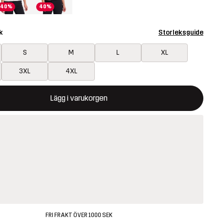
40%
40%
k
Storleksguide
S
M
L
XL
3XL
4XL
ommer att öppna en modal som bekräftar en ny vara i varukorg
illgänglig
Lägg i varukorgen
FRI FRAKT ÖVER 1000 SEK