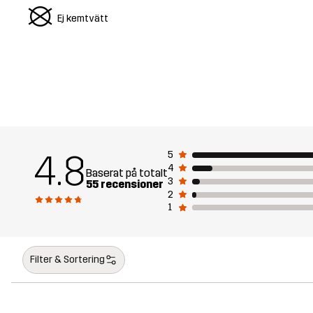
U
Ej kemtvätt
4.8
5
4
Baserat på totalt
3
55 recensioner
2
1
Filter & Sortering