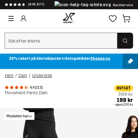
(845 877)
Kundservice
Rensa sök
25% rabatt på bästsäljande träningskläder
Shoppa nu
Hem
Dam
Underställ
4.4 (113)
OUTLET
Movement Pants Dam
399 kr
199 kr
- spara
200 kr
Modellen har