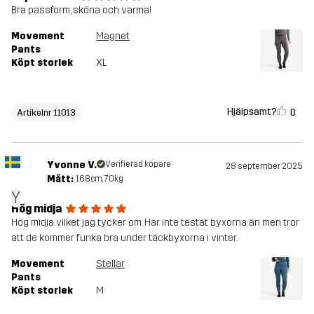
Bra passform, sköna och varma!
Movement
Magnet
Pants
Köpt storlek
XL
Hjälpsamt?
0
Artikelnr 11013
Yvonne V.
Verifierad köpare
28 september 2025
Mått:
168cm, 70kg
Y
Hög midja
Hög midja vilket jag tycker om. Har inte testat byxorna än men tror
att de kommer funka bra under täckbyxorna i vinter.
Movement
Stellar
Pants
Köpt storlek
M