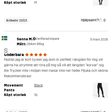
Köpt storlek
M
Hjälpsamt?
0
Artikelnr 11013
Sanna M.
Verifierad köpare
5 mars 2026
Mått:
164cm, 86kg
S
Underbara
Fastän jag är kort tycker jag dom ör perfekt i längden för mig, vill
gärna ha utrymme att röra på mig så vill att längden "korvar" sig
lite. Trycker inte i midjan men hasar inte ner heller. Mjuka och sköna.
Rekommenderas!
Movement
Black
Pants
Köpt storlek
XL