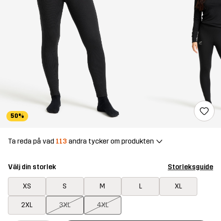
50%
Ta reda på vad
113
andra tycker om produkten
Välj din storlek
Storleksguide
XS
S
M
L
XL
2XL
3XL
4XL