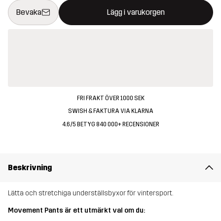
Denna knapp kommer att öppna en modal som bekräftar en ny va
{{size}} inte tillgänglig
Bevaka
Lägg i varukorgen
FRI FRAKT ÖVER 1000 SEK
SWISH & FAKTURA VIA KLARNA
4.6/5 BETYG 840 000+ RECENSIONER
Beskrivning
Lätta och stretchiga underställsbyxor för vintersport.
Movement Pants är ett utmärkt val om du: