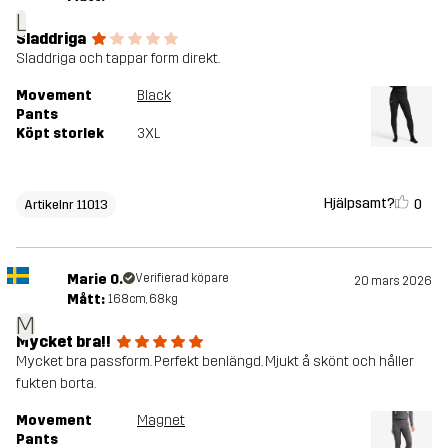
L
Sladdriga
Sladdriga och tappar form direkt.
Movement
Black
Pants
Köpt storlek
3XL
Hjälpsamt?
0
Artikelnr 11013
Marie O.
Verifierad köpare
20 mars 2026
Mått:
168cm, 68kg
M
Mycket bra!!
Mycket bra passform. Perfekt benlängd. Mjukt å skönt och håller
fukten borta.
Movement
Magnet
Pants