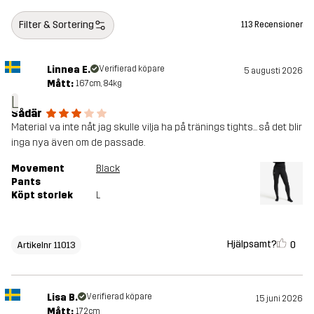
Filter & Sortering
113 Recensioner
Linnea E.
Verifierad köpare
5 augusti 2026
Mått:
167cm, 84kg
L
Sådär
Material va inte nåt jag skulle vilja ha på tränings tights... så det blir
inga nya även om de passade.
Movement
Black
Pants
Köpt storlek
L
Hjälpsamt?
0
Artikelnr 11013
Lisa B.
Verifierad köpare
15 juni 2026
Mått:
172cm