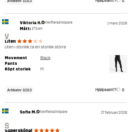
Hjälpsamt?
0
Artikelnr 11013
Viktoria H.
Verifierad köpare
1 mars 2026
Mått:
173cm
V
Liten
Liten i storlek, ta en storlek större
Movement
Black
Pants
Köpt storlek
M
Hjälpsamt?
0
Artikelnr 11013
Sofie M.
Verifierad köpare
27 februari 2026
S
Supersköna!