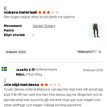
K
Mukava materiaali
Men tyget noppar efter en tid därför tre stjärnor
Movement
Garden Topiary
Pants
Köpt storlek
L
Hjälpsamt?
0
Artikelnr 11013
Josefin E.
Verifierad köpare
5 februari 2025
Mått:
175cm, 65kg
J
Inte nöjd med dessa
Tyvärr, dessa underställsbyxor var jag inte nöjd med. Allt annat jag
köpt från RR har varit bra men inte dessa. Jag har långa ben och är
ganska smal men byxorna går extremt högt upp över magen och
sitter plöffsigt runt magen. Väldigt konstig passform