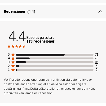
Material 1
100% Polyester (Återvunnen)
Recensioner
(4.4)
Vikt
208g i storlek M
4.4
Hållbarhet
Återvunna detaljer
läs här
Baserat på totalt
113 recensioner
Skapad för
ALL-ROUND
5
71
4
20
Artikelnummer
11013_2001
3
15
2
5
1
2
Verifierade recensioner samlas in antingen via automatiska e-
postmeddelanden efter köp eller via Mina sidor, där tidigare
beställningar finns. Detta säkerställer att endast kunder som köpt
produkten kan lämna en recension