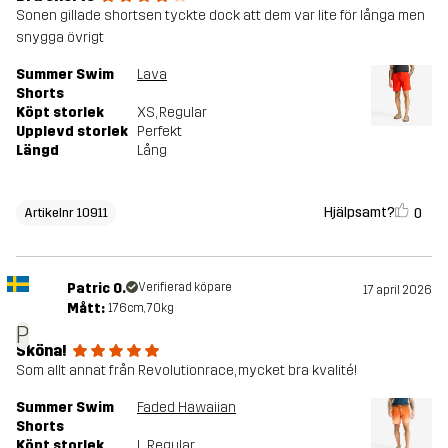
Sonen gillade shortsen tyckte dock att dem var lite för långa men
snygga övrigt
Summer Swim
Lava
Shorts
Köpt storlek
XS
, Regular
Upplevd storlek
Perfekt
Längd
Lång
Hjälpsamt?
0
Artikelnr 10911
Patric O.
Verifierad köpare
17 april 2026
Mått:
176cm, 70kg
P
Sköna!
Som allt annat från Revolutionrace, mycket bra kvalité!
Summer Swim
Faded Hawaiian
Shorts
Köpt storlek
L
, Regular