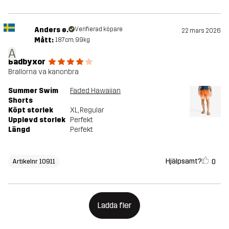
Anders e.
Verifierad köpare
22 mars 2026
Mått:
187cm, 99kg
A
Badbyxor
Brallorna va kanonbra
Summer Swim
Faded Hawaiian
Shorts
Köpt storlek
XL
, Regular
Upplevd storlek
Perfekt
Längd
Perfekt
Hjälpsamt?
0
Artikelnr 10911
Ladda fler