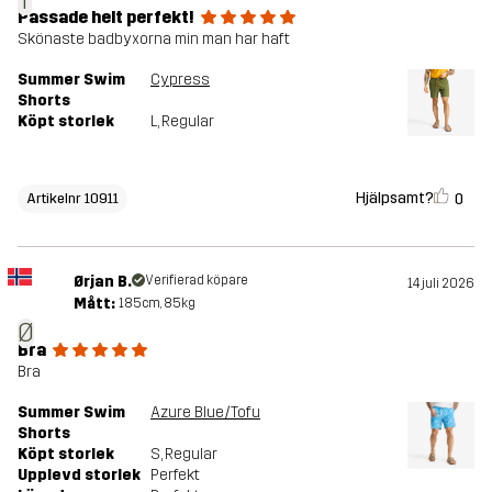
Passade helt perfekt!
Skönaste badbyxorna min man har haft
Summer Swim
Cypress
Shorts
Köpt storlek
L
, Regular
Hjälpsamt?
0
Artikelnr 10911
Ørjan B.
Verifierad köpare
14 juli 2026
Mått:
185cm, 85kg
Ø
Bra
Bra
Summer Swim
Azure Blue/Tofu
Shorts
Köpt storlek
S
, Regular
Upplevd storlek
Perfekt