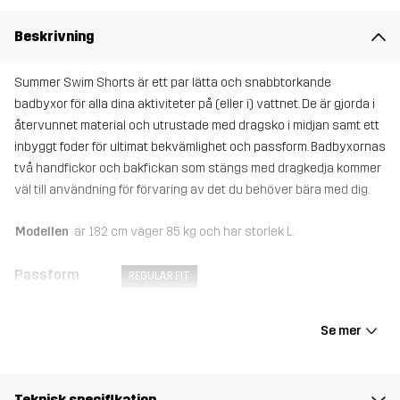
Beskrivning
Summer Swim Shorts är ett par lätta och snabbtorkande
badbyxor för alla dina aktiviteter på (eller i) vattnet. De är gjorda i
återvunnet material och utrustade med dragsko i midjan samt ett
inbyggt foder för ultimat bekvämlighet och passform. Badbyxornas
två handfickor och bakfickan som stängs med dragkedja kommer
väl till användning för förvaring av det du behöver bära med dig.
Modellen
är 182 cm väger 85 kg och har storlek L.
Passform
REGULAR FIT
Material 1
90% Polyester (Återvunnen), 10% Elastan
Se mer
Foder
100% Polyester (Återvunnen)
Teknisk specifikation