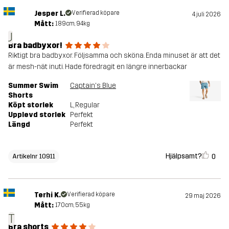
Jesper L.
Verifierad köpare
4 juli 2026
Mått:
189cm, 94kg
J
Bra badbyxor!
Riktigt bra badbyxor. Följsamma och sköna. Enda minuset är att det
är mesh-nät inuti. Hade föredragit en längre innerbackar
Summer Swim
Captain's Blue
Shorts
Köpt storlek
L
, Regular
Upplevd storlek
Perfekt
Längd
Perfekt
Hjälpsamt?
0
Artikelnr 10911
Terhi K.
Verifierad köpare
29 maj 2026
Mått:
170cm, 55kg
T
Bra shorts