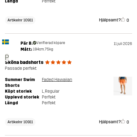
Längd
Perfekt
Hjälpsamt?
0
Artikelnr 10911
Pär B.
Verifierad köpare
11 juli 2026
Mått:
184cm, 75kg
P
Sköna badshorts
Passade perfekt
Summer Swim
Faded Hawaiian
Shorts
Köpt storlek
L
, Regular
Upplevd storlek
Perfekt
Längd
Perfekt
Hjälpsamt?
0
Artikelnr 10911