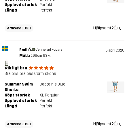
Upplevd storlek
Perfekt
Längd
Perfekt
Hjälpsamt?
0
Artikelnr 10911
Emil Ö.
Verifierad köpare
5 april 2026
Mått:
196cm, 98kg
E
Riktigt bra
Bra pris, bra passform, sköna
Summer Swim
Captain's Blue
Shorts
Köpt storlek
XL
, Regular
Upplevd storlek
Perfekt
Längd
Perfekt
Hjälpsamt?
0
Artikelnr 10911