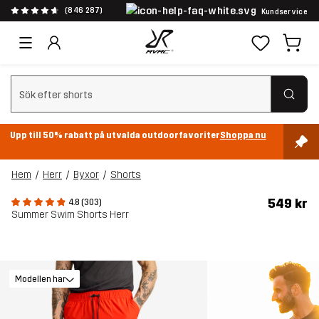
(846 287)
Kundservice
Rensa sök
Upp till 50% rabatt på utvalda outdoorfavoriter
Shoppa nu
Hem
Herr
Byxor
Shorts
549 kr
4.8 (303)
Summer Swim Shorts Herr
Modellen har