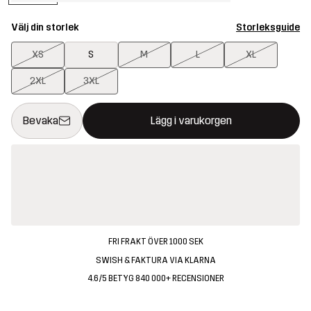
Välj din storlek
Storleksguide
XS
S
M
L
XL
2XL
3XL
Denna knapp kommer att öppna en modal som bekräftar en ny va
{{size}} inte tillgänglig
Bevaka
Lägg i varukorgen
FRI FRAKT ÖVER 1000 SEK
SWISH & FAKTURA VIA KLARNA
4.6/5 BETYG 840 000+ RECENSIONER