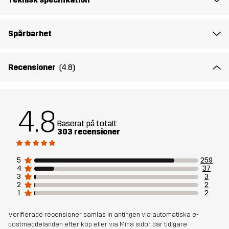
Hållbarhet
Återvunna detaljer
läs här
Spårbarhet
Skapad för
ALL-ROUND
Recensioner
(4.8)
Artikelnummer
10911_2376
4.8
Baserat på totalt
303 recensioner
5
259
4
37
3
3
2
2
1
2
Verifierade recensioner samlas in antingen via automatiska e-
postmeddelanden efter köp eller via Mina sidor, där tidigare