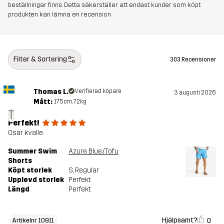
beställningar finns. Detta säkerställer att endast kunder som köpt
produkten kan lämna en recension
Filter & Sortering
303 Recensioner
Thomas L.
Verifierad köpare
3 augusti 2026
Mått:
175cm, 72kg
T
Perfekt!
Osar kvalle.
Summer Swim
Azure Blue/Tofu
Shorts
Köpt storlek
S
, Regular
Upplevd storlek
Perfekt
Längd
Perfekt
Hjälpsamt?
0
Artikelnr 10911