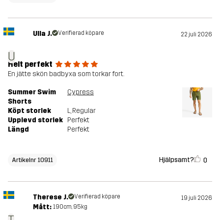
Ulla J.
Verifierad köpare
22 juli 2026
U
Helt perfekt
En jätte skön badbyxa som torkar fort.
Summer Swim
Cypress
Shorts
Köpt storlek
L
, Regular
Upplevd storlek
Perfekt
Längd
Perfekt
Hjälpsamt?
0
Artikelnr 10911
Therese J.
Verifierad köpare
19 juli 2026
Mått:
190cm, 95kg
T