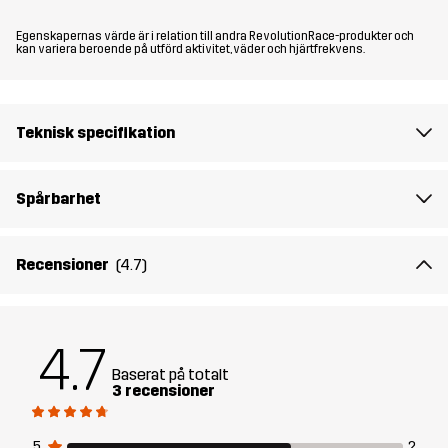
Passform
REGULAR FIT
Egenskapernas värde är i relation till andra RevolutionRace-produkter och
kan variera beroende på utförd aktivitet, väder och hjärtfrekvens.
Material 1
95% Polyamid (Återvunnen), 5% Elastan
Material 1
100% Polyester (Återvunnen)
Teknisk specifikation
Baksida
Material 2
100% Polyamid
Spårbarhet
Material 2
100% Polyester
Recensioner
(4.7)
Baksida
Material 3
100% Polyamid (Återvunnen)
4.7
Baserat på totalt
Foder
95% Polyester (Återvunnen), 5%
3 recensioner
Polyester
5
2