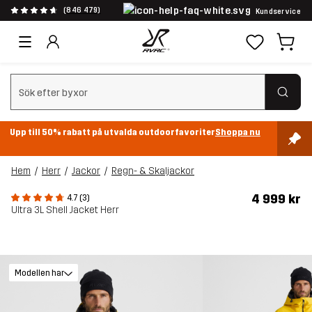
(846 479)
Kundservice
Rensa sök
Upp till 50% rabatt på utvalda outdoorfavoriter
Shoppa nu
Hem
Herr
Jackor
Regn- & Skaljackor
4 999 kr
4.7 (3)
Ultra 3L Shell Jacket Herr
Modellen har