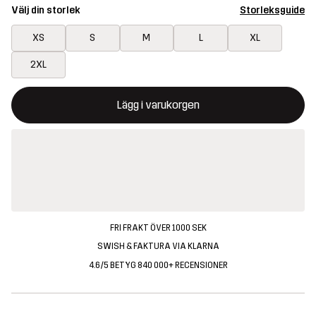
Välj din storlek
Storleksguide
XS
S
M
L
XL
2XL
Denna knapp kommer att öppna en modal som bekräftar en ny va
{{size}} inte tillgänglig
Lägg i varukorgen
FRI FRAKT ÖVER 1000 SEK
SWISH & FAKTURA VIA KLARNA
4.6/5 BETYG 840 000+ RECENSIONER