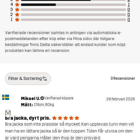
Membran
Vattenpelare: 30 000 mm
4
1
3
0
Andningsförmåga: 25 000 g/m²/24h
2
0
1
0
Vikt
663g i storlek M
Verifierade recensioner samlas in antingen via automatiska e-
postmeddelanden efter köp eller via Mina sidor, där tidigare
beställningar finns. Detta säkerställer att endast kunder som köpt
Skapad för
KLÄTTRING & BERGSBESTIGNING
produkten kan lämna en recension
UTFÖRSÅKNING
Artikelnummer
14321_2202
Filter & Sortering
3 Recensioner
Mikael U.
Verifierad köpare
28 februari 2026
Mått:
174cm, 80kg
M
Bra jacka, dyrt pris.
Bra jacka som inte prasslar så mycket. Kan upplevas tunn men vill
man ha en lättare jacka så är den toppen. Tiden får utvisa om den
är värd pengarna. Håller den ihop är den prisvärd.