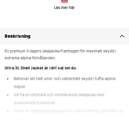
Läs mer här
Beskrivning
En premium 3-lagers skaljacka framtagen för maximalt skydd i
extrema alpina förhållanden.
Ultra 3L Shell Jacket är rätt val om du:
Behöver ett helt vind- och vattentätt skydd i tuffa alpina
miljöer
Vill ha en slitstark och ventilerande skaljacka med
avancerade funktioner
Söker en mångsidig skaljacka för alpin klättring, utförsåkning
och expeditioner