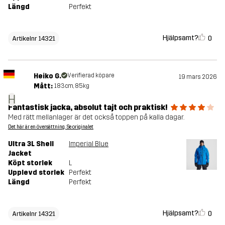
Längd
Perfekt
Hjälpsamt?
0
Artikelnr 14321
Heiko G.
Verifierad köpare
19 mars 2026
Mått:
183cm, 85kg
H
Fantastisk jacka, absolut tajt och praktisk!
Med rätt mellanlager är det också toppen på kalla dagar.
Det här är en översättning. Se originalet
Ultra 3L Shell
Imperial Blue
Jacket
Köpt storlek
L
Upplevd storlek
Perfekt
Längd
Perfekt
Hjälpsamt?
0
Artikelnr 14321