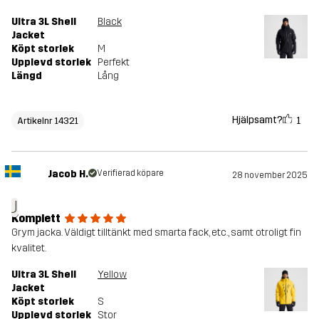
Ultra 3L Shell
Black
Jacket
Köpt storlek
M
Upplevd storlek
Perfekt
Längd
Lång
Hjälpsamt?
1
Artikelnr 14321
Jacob H.
Verifierad köpare
28 november 2025
J
Komplett
Grym jacka. Väldigt tilltänkt med smarta fack, etc., samt otroligt fin
kvalitet.
Ultra 3L Shell
Yellow
Jacket
Köpt storlek
S
Upplevd storlek
Stor