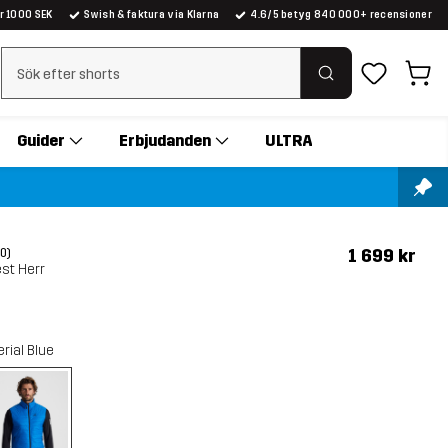
er 1000 SEK
Swish & faktura via Klarna
4.6/5 betyg 840 000+ recensioner
Rensa sök
Guider
Erbjudanden
ULTRA
1 699 kr
(0)
est Herr
rial Blue