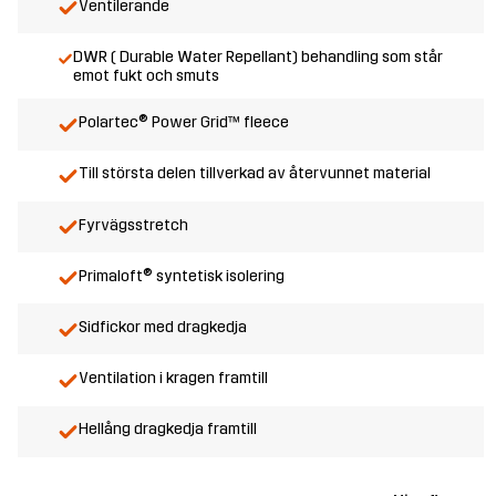
Ventilerande
DWR ( Durable Water Repellant) behandling som står
emot fukt och smuts
Polartec® Power Grid™ fleece
Till största delen tillverkad av återvunnet material
Fyrvägsstretch
Primaloft® syntetisk isolering
Sidfickor med dragkedja
Ventilation i kragen framtill
Hellång dragkedja framtill