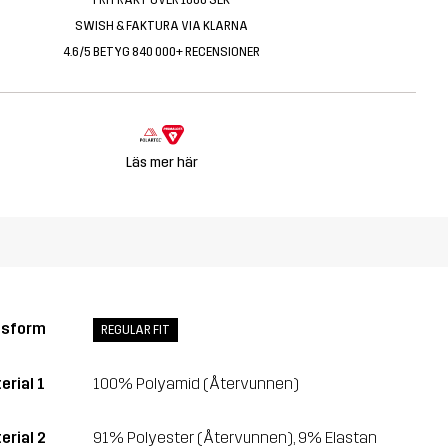
SWISH & FAKTURA VIA KLARNA
4.6/5 BETYG 840 000+ RECENSIONER
Läs mer här
ssform
REGULAR FIT
erial 1
100% Polyamid (Återvunnen)
erial 2
91% Polyester (Återvunnen), 9% Elastan