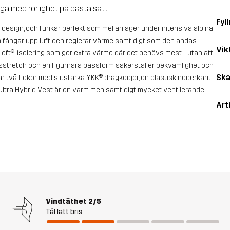
a med rörlighet på bästa sätt
Fyll
ad design, och funkar perfekt som mellanlager under intensiva alpina
om fångar upp luft och reglerar värme samtidigt som den andas
Vik
oft®-isolering som ger extra värme där det behövs mest - utan att
sstretch och en figurnära passform säkerställer bekvämlighet och
Ska
rar två fickor med slitstarka YKK® dragkedjor, en elastisk nederkant
. Ultra Hybrid Vest är en varm men samtidigt mycket ventilerande
Art
Vindtäthet
2/5
Tål lätt bris