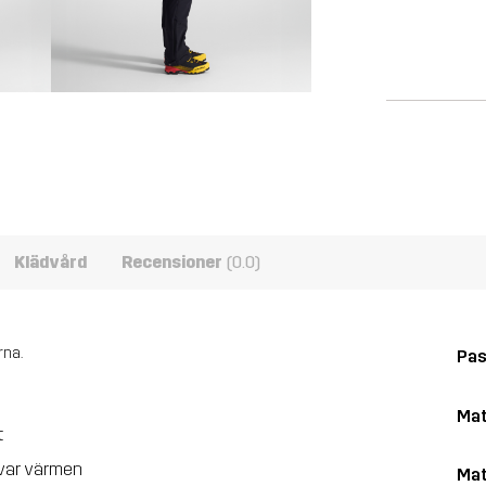
Klädvård
Recensioner
(0.0)
rna.
Pa
Mat
t
kvar värmen
Mat