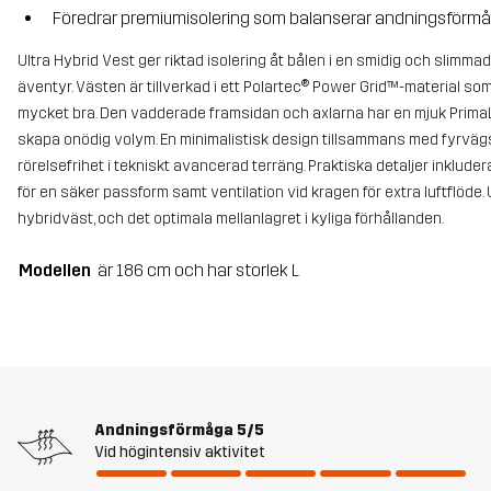
Föredrar premiumisolering som balanserar andningsförmåg
Ultra Hybrid Vest ger riktad isolering åt bålen i en smidig och slimm
äventyr. Västen är tillverkad i ett Polartec® Power Grid™-material s
mycket bra. Den vadderade framsidan och axlarna har en mjuk PrimaL
skapa onödig volym. En minimalistisk design tillsammans med fyrväg
rörelsefrihet i tekniskt avancerad terräng. Praktiska detaljer inklude
för en säker passform samt ventilation vid kragen för extra luftflöde
hybridväst, och det optimala mellanlagret i kyliga förhållanden.
Modellen
är 186 cm och har storlek L
Andningsförmåga
5/5
Vid högintensiv aktivitet