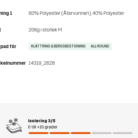
ning 1
60% Polyester (Återvunnen), 40% Polyester
t
206g i storlek M
pad för
KLÄTTRING & BERGSBESTIGNING
ALL-ROUND
ikelnummer
14319_2628
Isolering
3/5
0 till +10 grader