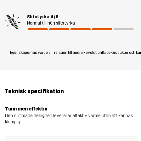
Slitstyrka
4/5
Normal till hög slitstyrka
Egenskapernas värde är i relation till andra RevolutionRace-produkter och kan
Teknisk specifikation
Tunn men effektiv
Den slimmade designen levererar effektiv värme utan att kännas
klumpig