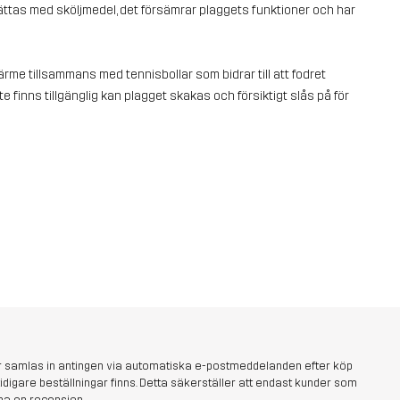
vättas med sköljmedel, det försämrar plaggets funktioner och har
rme tillsammans med tennisbollar som bidrar till att fodret
te finns tillgänglig kan plagget skakas och försiktigt slås på för
r samlas in antingen via automatiska e-postmeddelanden efter köp
 tidigare beställningar finns. Detta säkerställer att endast kunder som
na en recension