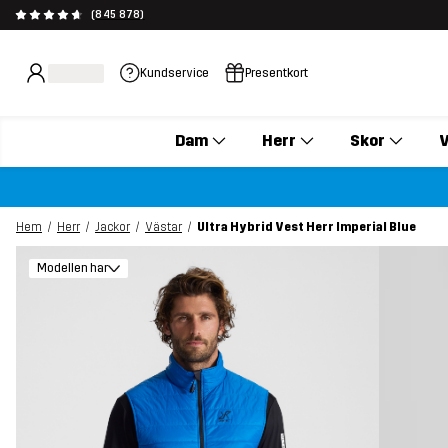
(845 878)
Kundservice
Presentkort
Dam
Herr
Skor
V
Hem
Herr
Jackor
Västar
Ultra Hybrid Vest Herr Imperial Blue
Modellen har