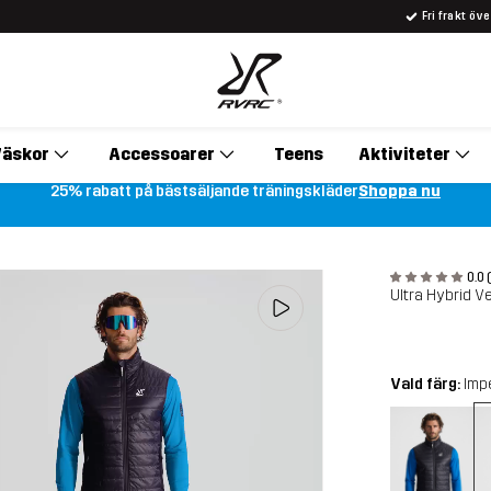
Fri frakt öv
äskor
Accessoarer
Teens
Aktiviteter
25% rabatt på bästsäljande träningskläder
Shoppa nu
0.0 
Ultra Hybrid V
Vald färg:
Impe