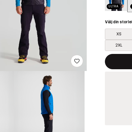
ULTRA
Välj din storle
XS
2XL
Denna knapp k
{{size}} inte t