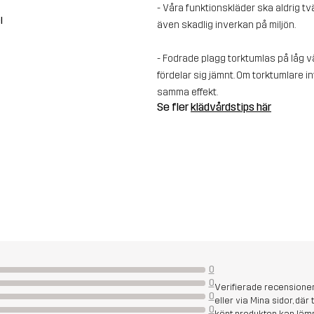
- Våra funktionskläder ska aldrig t
l
även skadlig inverkan på miljön.
- Fodrade plagg torktumlas på låg vä
fördelar sig jämnt. Om torktumlare in
samma effekt.
Se fler
klädvårdstips här
0
0
Verifierade recensione
0
eller via Mina sidor, där
0
köpt produkten kan läm