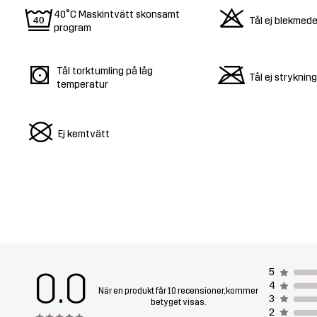
9
o
40°C Maskintvätt skonsamt
Tål ej blekmede
program
s
m
Tål torktumling på låg
Tål ej strykning
temperatur
U
Ej kemtvätt
0.0
5
4
När en produkt får 10 recensioner, kommer
3
betyget visas.
2