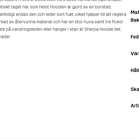
kt taget när som helst. Hoodien är gjord av en borstad,
Mat
idigt andas den och leder bort fukt, vilket hjälper till att reglera
Bak
erkad av återvunna material och har en stor huva samt tre fickor
ute på vandringsleden eller hänger i stan är Sherpa Hoodie det
Fod
väder.
Vik
Hål
Ska
Art