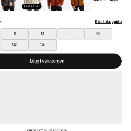
Bestseller
k
Storleksguide
S
M
L
XL
3XL
4XL
ommer att öppna en modal som bekräftar en ny vara i varukorg
illgänglig
Lägg i varukorgen
FRI FRAKT ÖVER 1000 SEK