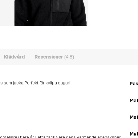
Klädvård
Recensioner
(4.8)
 som jacka. Perfekt för kyliga dagar!
Pa
Mat
Mat
Mat
orsäljare i flera år. Detta tack vare dess värmande egenskaper,