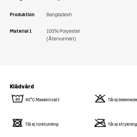
Produktion
Bangladesh
Material 1
100% Polyester
(Återvunnen)
Klädvård
8
o
40°C Maskintvätt
Tål ej blekmede
d
m
Tål ej torktumling
Tål ej strykning