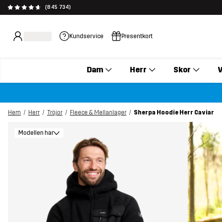
(845 734)
Kundservice
Presentkort
Dam
Herr
Skor
V
Hem
Herr
Tröjor
Fleece & Mellanlager
Sherpa Hoodie Herr Caviar
Modellen har