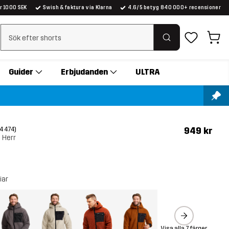
er 1000 SEK
Swish & faktura via Klarna
4.6/5 betyg 840 000+ recensioner
Rensa sök
Guider
Erbjudanden
ULTRA
949 kr
(4 474)
 Herr
iar
Visa alla 7 färger