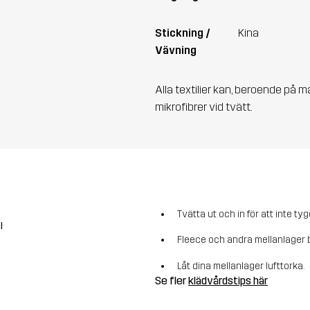
Stickning /
Kina
Vävning
Alla textilier kan, beroende på m
mikrofibrer vid tvätt.
Tvätta ut och in för att inte tyg
l
Fleece och andra mellanlager b
Låt dina mellanlager lufttorka.
Se fler
klädvårdstips här