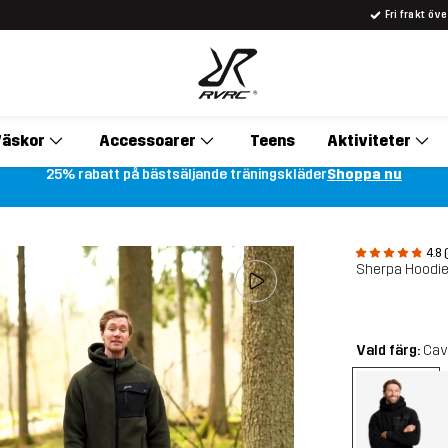
Fri frakt öv
äskor
Accessoarer
Teens
Aktiviteter
25% rabatt på bästsäljande träningskläder
Shoppa nu
4.8 
Sherpa Hoodie
Vald färg:
Cav