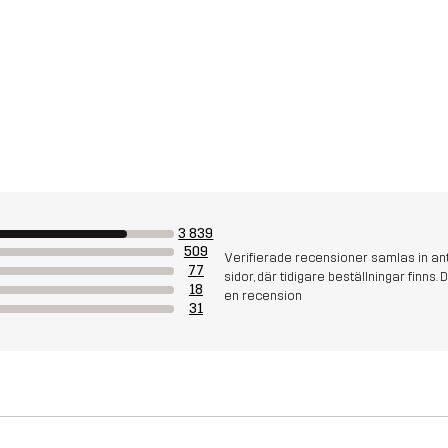
3 839
509
Verifierade recensioner samlas in an
77
sidor, där tidigare beställningar finn
18
en recension
31