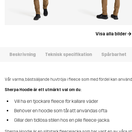
Visa alla bilder
Beskrivning
Teknisk specifikation
Spårbarhet
Vår varma, bästsäljande huvtröja i fleece som med fördel kan används
Sherpa Hoodie är ett utmärkt val om du:
Vill ha en tjockare fleece för kallare väder
Behöver en hoodie som tål att användas ofta
Gillar den tidlösa stilen hos en pile fleece-jacka.
Sherpa Hoodie är en slitstark fleecejacka som har varit en av våra st