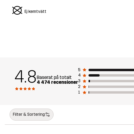
U
Ej kemtvätt
4.8
5
4
Baserat på totalt
3
4 474 recensioner
2
1
Filter & Sortering