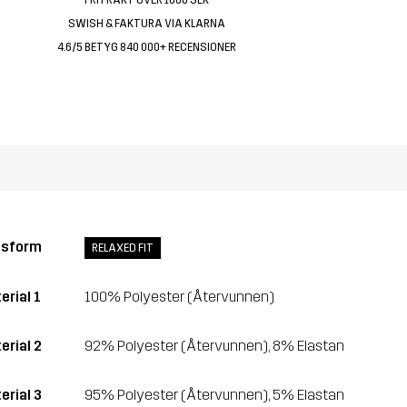
SWISH & FAKTURA VIA KLARNA
4.6/5 BETYG 840 000+ RECENSIONER
ssform
RELAXED FIT
erial 1
100% Polyester (Återvunnen)
erial 2
92% Polyester (Återvunnen), 8% Elastan
erial 3
95% Polyester (Återvunnen), 5% Elastan