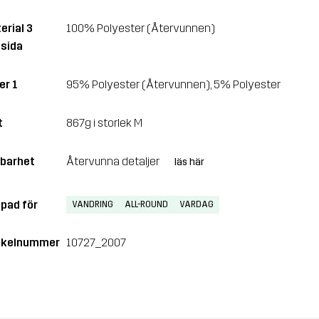
erial 3
100% Polyester (Återvunnen)
sida
er 1
95% Polyester (Återvunnen), 5% Polyester
t
867g i storlek M
lbarhet
Återvunna detaljer
läs här
pad för
VANDRING
ALL-ROUND
VARDAG
ikelnummer
10727_2007