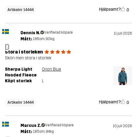
Hjälpsamt?
0
Artikelnr 14444
Dennis N.
Verifierad köpare
11 juli 2026
Mått:
186cm, 90kg
D
Stora i storleken
Skön men stora i storlek
Sherpa Light
Orion Blue
Hooded Fleece
Köpt storlek
L
Hjälpsamt?
0
Artikelnr 14444
Marcus Z.
Verifierad köpare
10 juli 2026
Mått:
185cm, 94kg