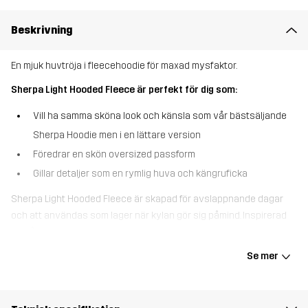
Beskrivning
En mjuk huvtröja i fleecehoodie för maxad mysfaktor.
Sherpa Light Hooded Fleece är perfekt för dig som:
Vill ha samma sköna look och känsla som vår bästsäljande
Sherpa Hoodie men i en lättare version
Föredrar en skön oversized passform
Gillar detaljer som en rymlig huva och kängruficka
Sherpa Light Hooded Fleece är skapad för avslappnande dagar
och att användas som lager när kylan gör sig påmind. Inspirerad
av vår ikoniska Sherpa Hoodie, men i en lättare design, ger den en
ombonad känsla utan extra bulk. Den justerbara huvan med
Se mer
dragsko är perfekt när det är kyligt och kängurufickan håller
händer varma och småsaker på plats. Med sin avslappnade,
större passform är det här en fleecehoodie som passar lika bra till