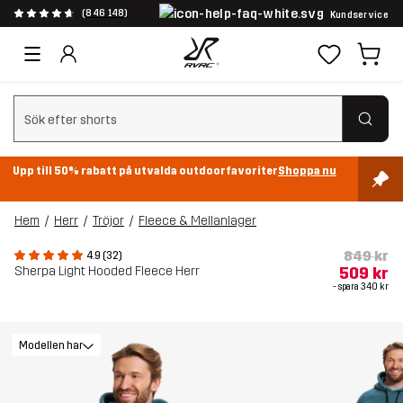
(846 148)
Kundservice
Rensa sök
Upp till 50% rabatt på utvalda outdoorfavoriter
Shoppa nu
Hem
Herr
Tröjor
Fleece & Mellanlager
849 kr
4.9 (32)
Sherpa Light Hooded Fleece Herr
509 kr
- spara
340 kr
Modellen har