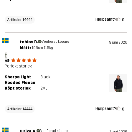
Hjälpsamt?
0
Artikelnr 14444
tobias D.
Verifierad köpare
9 juni 2026
Mått:
196cm, 115kg
t
👍
Perfekt storlek
Sherpa Light
Black
Hooded Fleece
Köpt storlek
2XL
Hjälpsamt?
0
Artikelnr 14444
Ulrika A.
Verifierad köpare
1 maj 2026