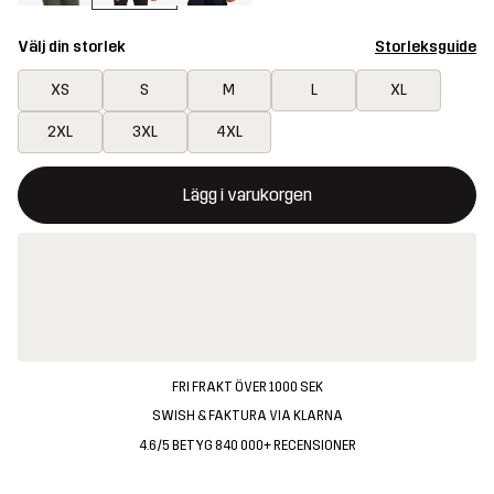
Välj din storlek
Storleksguide
XS
S
M
L
XL
2XL
3XL
4XL
Denna knapp kommer att öppna en modal som bekräftar en ny va
{{size}} inte tillgänglig
Lägg i varukorgen
FRI FRAKT ÖVER 1000 SEK
SWISH & FAKTURA VIA KLARNA
4.6/5 BETYG 840 000+ RECENSIONER