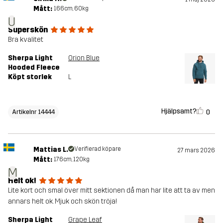
Mått:
166cm, 60kg
U
Superskön
Bra kvalitet
Sherpa Light
Orion Blue
Hooded Fleece
Köpt storlek
L
Hjälpsamt?
0
Artikelnr 14444
Mattias L.
Verifierad köpare
27 mars 2026
Mått:
176cm, 120kg
M
Helt ok!
Lite kort och smal över mitt sektionen då man har lite att ta av men
annars helt ok. Mjuk och skön tröja!
Sherpa Light
Grape Leaf