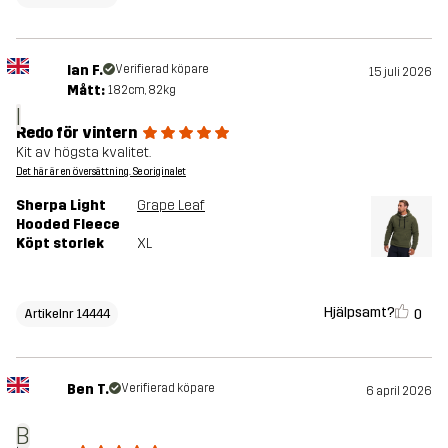
Ian F.
Verifierad köpare
15 juli 2026
Mått:
182cm, 82kg
I
Redo för vintern
Kit av högsta kvalitet.
Det här är en översättning. Se originalet
Sherpa Light
Grape Leaf
Hooded Fleece
Köpt storlek
XL
Hjälpsamt?
0
Artikelnr 14444
Ben T.
Verifierad köpare
6 april 2026
B