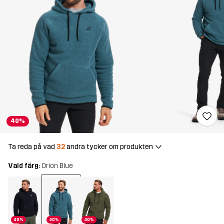
40%
Ta reda på vad
32
andra tycker om produkten
Vald färg:
Orion Blue
40%
40%
40%