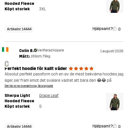
Hooded Fleece
Köpt storlek
3XL
Hjälpsamt?
0
Artikelnr 14444
Colin B.
Verifierad köpare
1 augusti 2026
Mått:
169cm, 79kg
C
Perfekt hoodie för kallt väder
Absolut perfekt passform och en av de mest bekväma hoodies jag
äger, ser fram emot det svalare vädret att bära den 😂😂 på
Det här är en översättning. Se originalet
Sherpa Light
Grape Leaf
Hooded Fleece
Köpt storlek
S
Hjälpsamt?
0
Artikelnr 14444