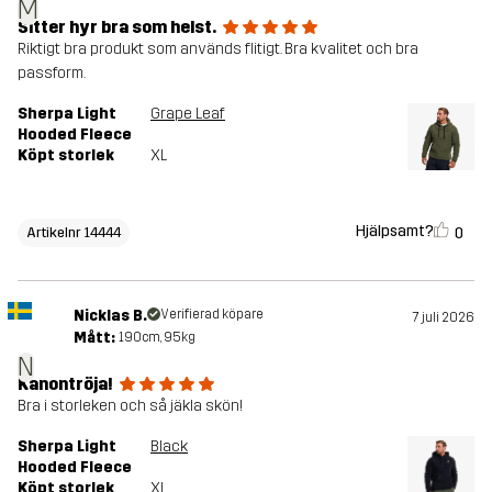
M
Sitter hyr bra som helst.
Riktigt bra produkt som används flitigt. Bra kvalitet och bra
passform.
Sherpa Light
Grape Leaf
Hooded Fleece
Köpt storlek
XL
Hjälpsamt?
0
Artikelnr 14444
Nicklas B.
Verifierad köpare
7 juli 2026
Mått:
190cm, 95kg
N
Kanontröja!
Bra i storleken och så jäkla skön!
Sherpa Light
Black
Hooded Fleece
Köpt storlek
XL