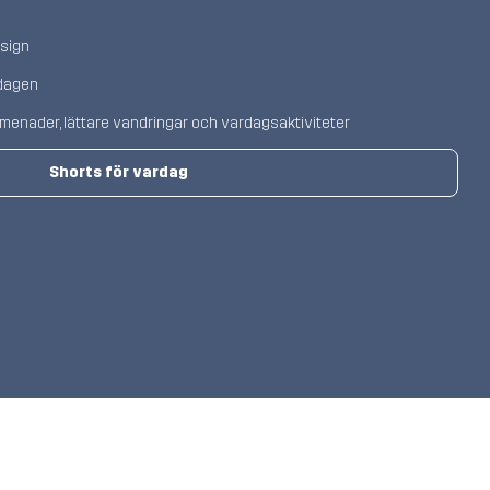
esign
 dagen
promenader, lättare vandringar och vardagsaktiviteter
Shorts för vardag