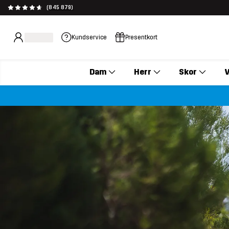
(845 879)
Kundservice
Presentkort
Dam
Herr
Skor
V