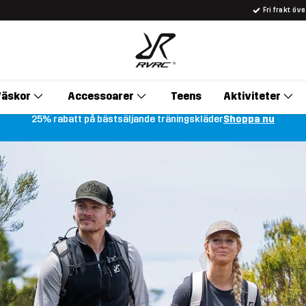
Fri frakt öv
äskor
Accessoarer
Teens
Aktiviteter
25% rabatt på bästsäljande träningskläder
Shoppa nu