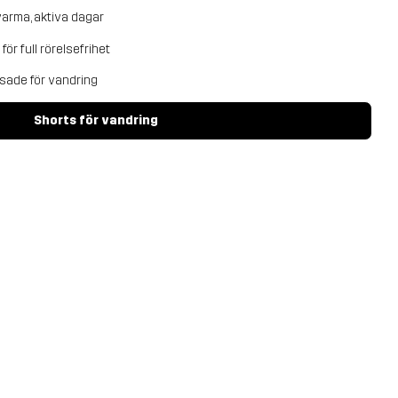
varma, aktiva dagar
ör full rörelsefrihet
ssade för vandring
Shorts för vandring