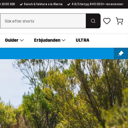
er 1000 SEK
Swish & faktura via Klarna
4.6/5 betyg 840 000+ recensioner
Rensa sök
Guider
Erbjudanden
ULTRA