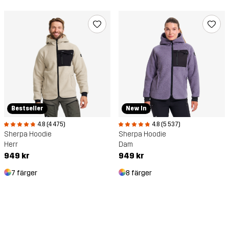
Bestseller
New In
4.8 (4 475)
4.8 (5 537)
Sherpa Hoodie
Sherpa Hoodie
Herr
Dam
949 kr
949 kr
7 färger
8 färger