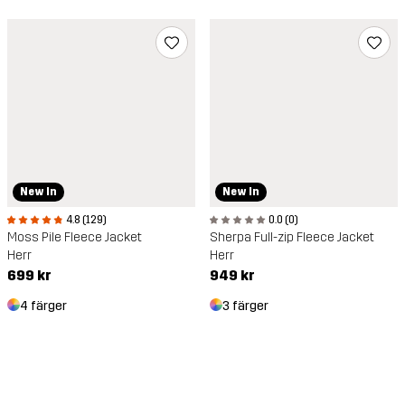
New In
New In
4.8 (129)
0.0 (0)
Moss Pile Fleece Jacket
Sherpa Full-zip Fleece Jacket
Herr
Herr
699 kr
949 kr
4 färger
3 färger