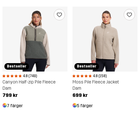
Bestseller
Bestseller
4.8 (749)
4.8 (158)
Canyon Half-zip Pile Fleece
Moss Pile Fleece Jacket
Dam
Dam
799 kr
699 kr
7 färger
5 färger