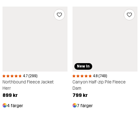
New In
4.7 (299)
4.8 (749)
Northbound Fleece Jacket
Canyon Half-zip Pile Fleece
Herr
Dam
899 kr
799 kr
4 färger
7 färger