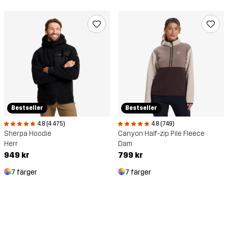
Bestseller
Bestseller
4.8 (4 475)
4.8 (749)
Sherpa Hoodie
Canyon Half-zip Pile Fleece
Herr
Dam
949 kr
799 kr
7 färger
7 färger