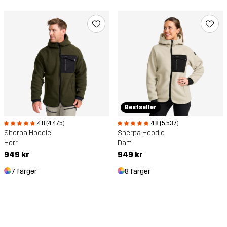
Bestseller
4.8 (4 475)
4.8 (5 537)
Sherpa Hoodie
Sherpa Hoodie
Herr
Dam
949 kr
949 kr
7 färger
8 färger