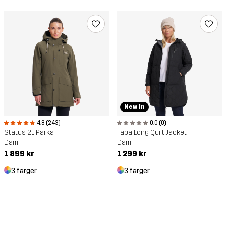
New In
4.8 (243)
0.0 (0)
Status 2L Parka
Tapa Long Quilt Jacket
Dam
Dam
1 899 kr
1 299 kr
3 färger
3 färger