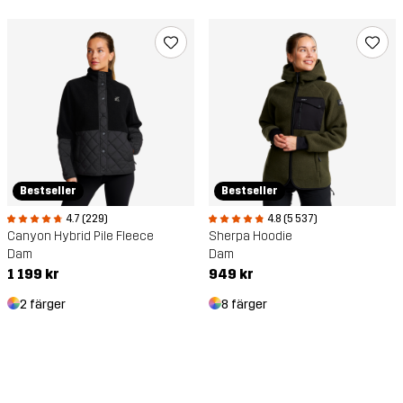
Bestseller
Bestseller
4.7 (229)
4.8 (5 537)
Canyon Hybrid Pile Fleece
Sherpa Hoodie
Dam
Dam
1 199 kr
949 kr
2 färger
8 färger