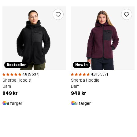
Bestseller
New In
4.8 (5 537)
4.8 (5 537)
Sherpa Hoodie
Sherpa Hoodie
Dam
Dam
949 kr
949 kr
8 färger
8 färger