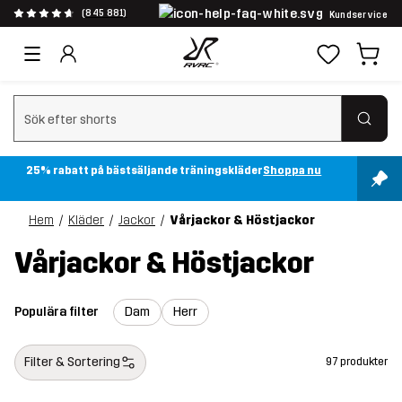
(845 881)
Kundservice
Rensa sök
25% rabatt på bästsäljande träningskläder
Shoppa nu
Hem
Kläder
Jackor
Vårjackor & Höstjackor
Vårjackor & Höstjackor
Populära filter
Dam
Herr
Filter & Sortering
97 produkter