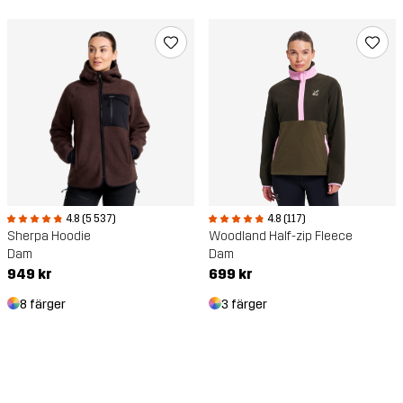
4.8 (5 537)
4.8 (117)
Sherpa Hoodie
Woodland Half-zip Fleece
Dam
Dam
949 kr
699 kr
8 färger
3 färger