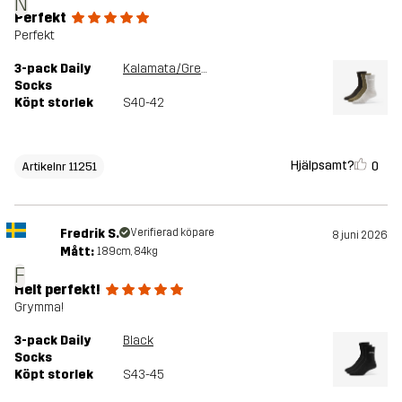
N
Perfekt
Perfekt
3-pack Daily
Kalamata/Grey Melange
Socks
Köpt storlek
S40-42
Hjälpsamt?
0
Artikelnr 11251
Fredrik S.
Verifierad köpare
8 juni 2026
Mått:
189cm, 84kg
F
Helt perfekt!
Grymma!
3-pack Daily
Black
Socks
Köpt storlek
S43-45