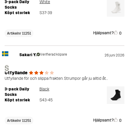
3-pack Daily
White
Socks
Köpt storlek
S37-39
Hjälpsamt?
0
Artikelnr 11251
Sakari Y.
Verifierad köpare
26 juni 2026
S
Utfyllande
Utfyllande för och slippa frakten. Strumpor går ju alltid åt…
3-pack Daily
Black
Socks
Köpt storlek
S43-45
Hjälpsamt?
0
Artikelnr 11251