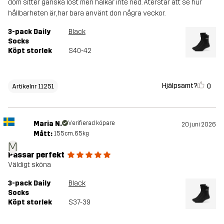
dom sitter ganska löst men halkar inte ned. Återstår att se hur
hållbarheten är, har bara använt don några veckor.
3-pack Daily
Black
Socks
Köpt storlek
S40-42
Hjälpsamt?
0
Artikelnr 11251
Maria N.
Verifierad köpare
20 juni 2026
Mått:
155cm, 65kg
M
Passar perfekt
Väldigt sköna
3-pack Daily
Black
Socks
Köpt storlek
S37-39