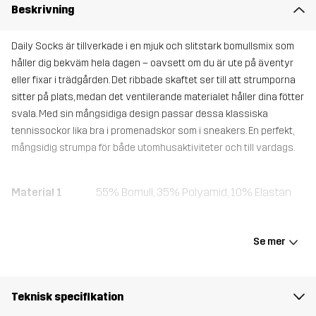
Beskrivning
Daily Socks är tillverkade i en mjuk och slitstark bomullsmix som
håller dig bekväm hela dagen – oavsett om du är ute på äventyr
eller fixar i trädgården. Det ribbade skaftet ser till att strumporna
sitter på plats, medan det ventilerande materialet håller dina fötter
svala. Med sin mångsidiga design passar dessa klassiska
tennissockor lika bra i promenadskor som i sneakers. En perfekt,
mångsidig strumpa för både utomhusaktiviteter och till vardags.
Material 1
55% Bomull, 35% Polyamid, 10% Elastan
Vikt
158g
Se mer
Skapad för
VARDAG
Teknisk specifikation
Artikelnummer
11251_2001