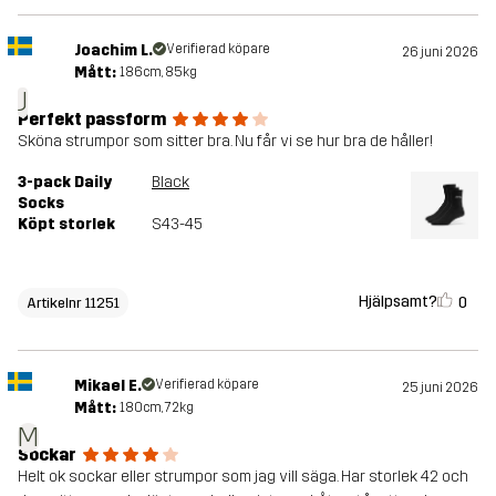
Joachim L.
Verifierad köpare
26 juni 2026
Mått:
186cm, 85kg
J
Perfekt passform
Sköna strumpor som sitter bra. Nu får vi se hur bra de håller!
3-pack Daily
Black
Socks
Köpt storlek
S43-45
Hjälpsamt?
0
Artikelnr 11251
Mikael E.
Verifierad köpare
25 juni 2026
Mått:
180cm, 72kg
M
Sockar
Helt ok sockar eller strumpor som jag vill säga. Har storlek 42 och