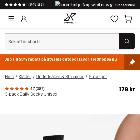
(846 192)
Kundservice
Rensa sök
Upp till 50% rabatt på utvalda outdoorfavoriter
Shoppa nu
Hem
Kläder
Underkläder & Strumpor
Strumpor
179 kr
4.7 (387)
3-pack Daily Socks Unisex