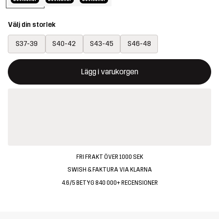
Välj din storlek
S37-39
S40-42
S43-45
S46-48
Denna knapp kommer att öppna en modal som bekräftar en ny va
{{size}} inte tillgänglig
Lägg i varukorgen
FRI FRAKT ÖVER 1000 SEK
SWISH & FAKTURA VIA KLARNA
4.6/5 BETYG 840 000+ RECENSIONER