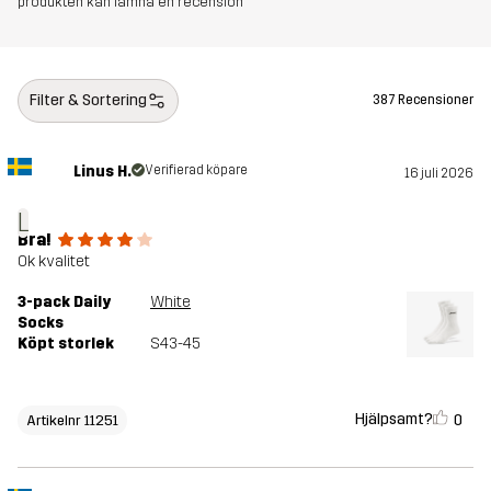
produkten kan lämna en recension
Filter & Sortering
387 Recensioner
Linus H.
Verifierad köpare
16 juli 2026
L
Bra!
Ok kvalitet
3-pack Daily
White
Socks
Köpt storlek
S43-45
Hjälpsamt?
0
Artikelnr 11251