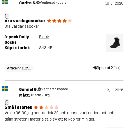
Carita S.
Verifierad köpare
16 juli 2026
C
Bra vardagssockar
Bra vardagssockar
3-pack Daily
Black
Socks
Köpt storlek
S43-45
Hjälpsamt?
0
Artikelnr 11251
Gunnel G.
Verifierad köpare
13 juli 2026
Mått:
167cm, 70kg
G
Små i storlek
Valde 36-39, jag har storlek 39 och dessa var i underkant och
dålig stretch i materialet, blev ett felköp för min del.