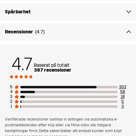
Spårbarhet
Recensioner
(4.7)
4.7
Baserat på totalt
387 recensioner
5
303
4
58
3
18
2
5
1
3
Verifierade recensioner samlas in antingen via automatiska e-
postmeddelanden efter köp eller via Mina sidor, där tidigare
beställningar finns. Detta säkerställer att endast kunder som köpt