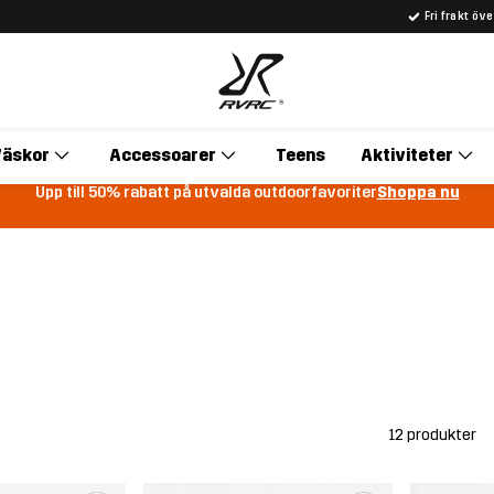
Fri frakt öv
äskor
Accessoarer
Teens
Aktiviteter
Upp till 50% rabatt på utvalda outdoorfavoriter
Shoppa nu
12 produkter