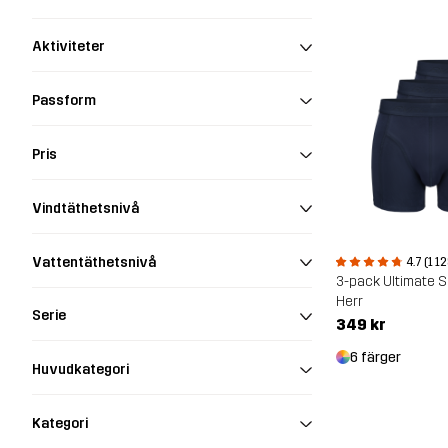
Aktiviteter
Passform
Pris
Vindtäthetsnivå
Vattentäthetsnivå
4.7 (1 1
3-pack Ultimate S
Herr
Serie
349 kr
6 färger
Huvudkategori
Kategori