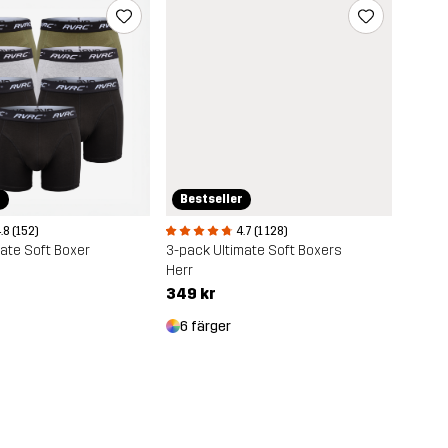
r
Bestseller
.8 (152)
4.7 (1 128)
mate Soft Boxer
3-pack Ultimate Soft Boxers
Herr
349 kr
6 färger