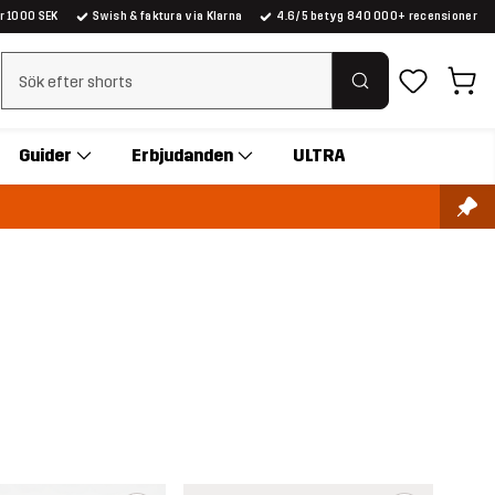
er 1000 SEK
Swish & faktura via Klarna
4.6/5 betyg 840 000+ recensioner
Rensa sök
Guider
Erbjudanden
ULTRA