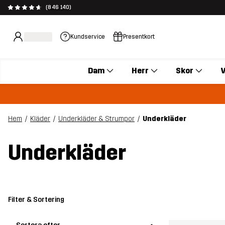
(846 140)
Kundservice
Presentkort
Dam
Herr
Skor
V
Hem
Kläder
Underkläder & Strumpor
Underkläder
Underkläder
Filter & Sortering