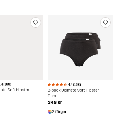
.4 (168)
4.4 (168)
mate Soft Hipster
2-pack Ultimate Soft Hipster
Dam
349 kr
2 färger