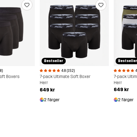
Bestselle
Bestseller
4
28)
4.8 (152)
7-pack Ulti
oft Boxers
7-pack Ultimate Soft Boxer
Herr
Herr
649 kr
649 kr
2 färger
2 färger