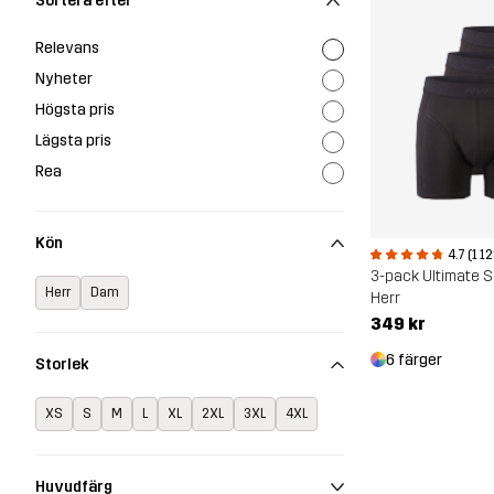
Sortera efter
Relevans
Nyheter
Högsta pris
Lägsta pris
Rea
Kön
4.7 (1 1
3-pack Ultimate S
Herr
Dam
Herr
349 kr
6 färger
Storlek
XS
S
M
L
XL
2XL
3XL
4XL
Huvudfärg