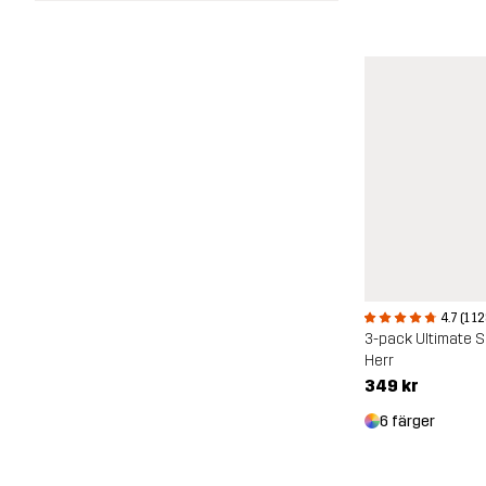
4.7 (1 1
3-pack Ultimate S
Herr
349 kr
6 färger