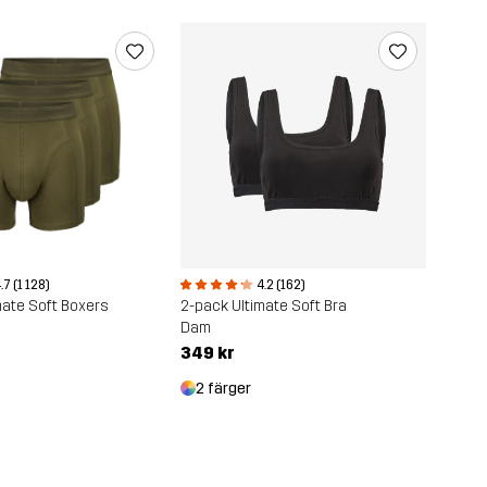
.7 (1 128)
4.2 (162)
mate Soft Boxers
2-pack Ultimate Soft Bra
Dam
349 kr
2 färger