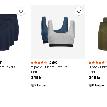
28)
4
4.2 (162)
oft Boxers
3-pack Ulti
2-pack Ultimate Soft Bra
Herr
Dam
349 kr
349 kr
6 färger
2 färger