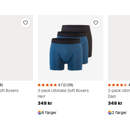
4
28)
4.7 (1 128)
2-pack Ulti
oft Boxers
3-pack Ultimate Soft Boxers
Dam
Herr
349 kr
349 kr
2 färger
6 färger