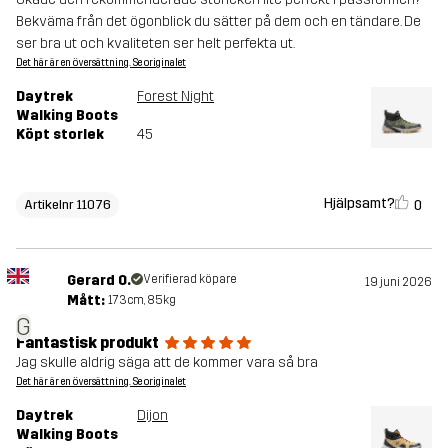
Bekväma från det ögonblick du sätter på dem och en tändare. De
ser bra ut och kvaliteten ser helt perfekta ut.
Det här är en översättning. Se originalet
Daytrek
Forest Night
Walking Boots
Köpt storlek
45
Hjälpsamt?
0
Artikelnr 11076
Gerard O.
Verifierad köpare
19 juni 2026
Mått:
173cm, 85kg
G
Fantastisk produkt
Jag skulle aldrig säga att de kommer vara så bra
Det här är en översättning. Se originalet
Daytrek
Dijon
Walking Boots