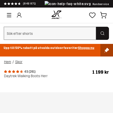
(846 871)
Kundservice
Rensa sök
Upp till 50% rabatt på utvalda outdoorfavoriter
Shoppa nu
Hem
Skor
1 199 kr
4.5 (261)
Daytrek Walking Boots Herr