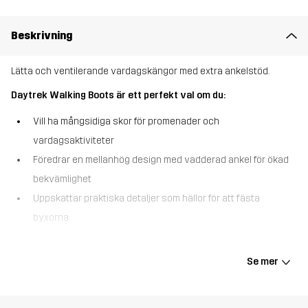
Beskrivning
Lätta och ventilerande vardagskängor med extra ankelstöd.
Daytrek Walking Boots är ett perfekt val om du:
Vill ha mångsidiga skor för promenader och
vardagsaktiviteter
Föredrar en mellanhög design med vadderad ankel för ökad
bekvämlighet
Uppskattar praktiska detaljer som hällor för att fästa
byxorna
Daytrek Walking Boots är lätta och ventilerande kängor som tar
vardagskomfort till nästa nivå. Den mellanhöga modellen har ett
Se mer
vadderat ankelstöd, medan hällor håller byxorna på plats under
hela aktiviteten. Det slitstarka jacquardtyget står emot slitage