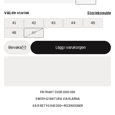
Välj din storlek
Storleksguide
41
42
43
44
45
46
47
Denna knapp kommer att öppna en modal som bekräftar en ny va
{{size}} inte tillgänglig
Bevaka
Lägg i varukorgen
FRI FRAKT ÖVER 1000 SEK
SWISH & FAKTURA VIA KLARNA
4.6/5 BETYG 840 000+ RECENSIONER