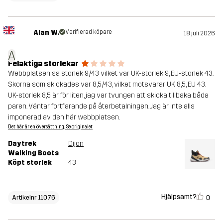
Alan W.
Verifierad köpare
18 juli 2026
A
Felaktiga storlekar
Webbplatsen sa storlek 9/43 vilket var UK-storlek 9, EU-storlek 43.
Skorna som skickades var 8,5/43, vilket motsvarar UK 8,5, EU 43.
UK-storlek 8,5 är för liten, jag var tvungen att skicka tillbaka båda
paren. Väntar fortfarande på återbetalningen. Jag är inte alls
imponerad av den här webbplatsen.
Det här är en översättning. Se originalet
Daytrek
Dijon
Walking Boots
Köpt storlek
43
Hjälpsamt?
0
Artikelnr 11076