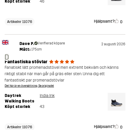
Köpt storlek
46
Hjälpsamt?
0
Artikelnr 11076
Dave P.
Verifierad köpare
2 augusti 2026
Mått:
175cm
D
Fantastiska stövlar
Fanatiskt lätt promenadstövel men extremt bekväm och känns
riktigt stabil när man går på gräs eller sten. Unna dig ett
fantastiskt par promenadstövlar
Det här är en översättning. Se originalet
Daytrek
India Ink
Walking Boots
Köpt storlek
43
Hjälpsamt?
0
Artikelnr 11076