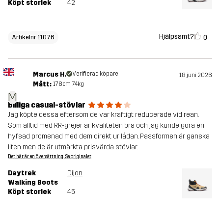
Köpt storlek
42
Hjälpsamt?
0
Artikelnr 11076
Marcus H.
Verifierad köpare
18 juni 2026
Mått:
178cm, 74kg
M
Billiga casual-stövlar
Jag köpte dessa eftersom de var kraftigt reducerade vid rean.
Som alltid med RR-grejer är kvaliteten bra och jag kunde göra en
hyfsad promenad med dem direkt ur lådan. Passformen är ganska
liten men de är utmärkta prisvärda stövlar.
Det här är en översättning. Se originalet
Daytrek
Dijon
Walking Boots
Köpt storlek
45