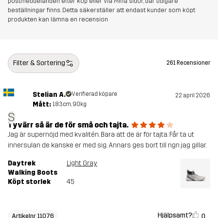
postmeddelanden efter köp eller via Mina sidor, där tidigare
Vikt
400g
beställningar finns. Detta säkerställer att endast kunder som köpt
produkten kan lämna en recension
Skapad för
VANDRING
ALL-ROUND
Artikelnummer
11076_2891
Filter & Sortering
261 Recensioner
Stelian A.
Verifierad köpare
22 april 2026
Mått:
183cm, 90kg
S
Tyvärr så är de för små och tajta.
Jag är supernöjd med kvalitén. Bara att de är för tajta. Får ta ut
innersulan de kanske er med sig. Annars ges bort till ngn jag gillar.
Daytrek
Light Gray
Walking Boots
Köpt storlek
45
Hjälpsamt?
0
Artikelnr 11076