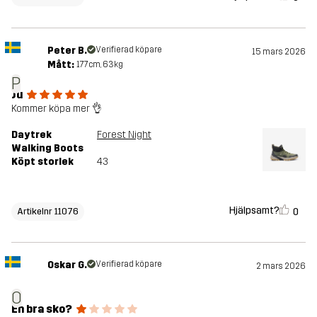
Peter B.
Verifierad köpare
15 mars 2026
Mått:
177cm, 63kg
P
Ju
Kommer köpa mer 👌
Daytrek
Forest Night
Walking Boots
Köpt storlek
43
Hjälpsamt?
0
Artikelnr 11076
Oskar G.
Verifierad köpare
2 mars 2026
O
En bra sko?