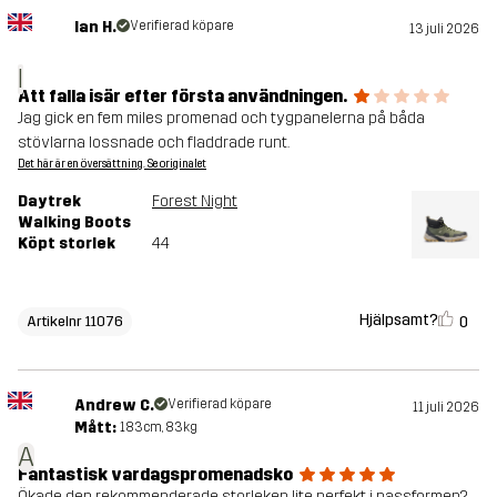
Ian H.
Verifierad köpare
13 juli 2026
I
Att falla isär efter första användningen.
Jag gick en fem miles promenad och tygpanelerna på båda
stövlarna lossnade och fladdrade runt.
Det här är en översättning. Se originalet
Daytrek
Forest Night
Walking Boots
Köpt storlek
44
Hjälpsamt?
0
Artikelnr 11076
Andrew C.
Verifierad köpare
11 juli 2026
Mått:
183cm, 83kg
A
Fantastisk vardagspromenadsko
Ökade den rekommenderade storleken lite perfekt i passformen?