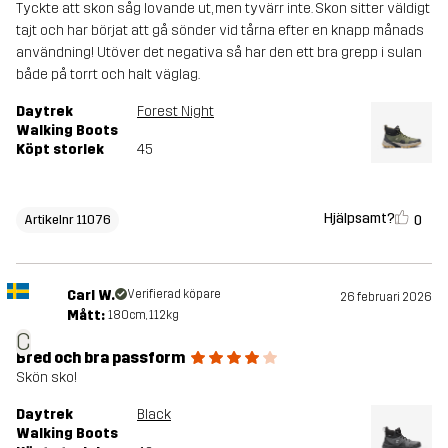
Tyckte att skon såg lovande ut, men tyvärr inte. Skon sitter väldigt
tajt och har börjat att gå sönder vid tårna efter en knapp månads
användning! Utöver det negativa så har den ett bra grepp i sulan
både på torrt och halt väglag.
Daytrek
Forest Night
Walking Boots
Köpt storlek
45
Hjälpsamt?
0
Artikelnr 11076
Carl W.
Verifierad köpare
26 februari 2026
Mått:
180cm, 112kg
C
Bred och bra passform
Skön sko!
Daytrek
Black
Walking Boots