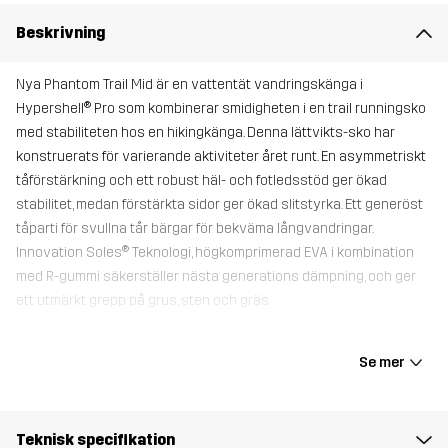
Beskrivning
Nya Phantom Trail Mid är en vattentät vandringskänga i
Hypershell® Pro som kombinerar smidigheten i en trail runningsko
med stabiliteten hos en hikingkänga. Denna lättvikts-sko har
konstruerats för varierande aktiviteter året runt. En asymmetriskt
tåförstärkning och ett robust häl- och fotledsstöd ger ökad
stabilitet, medan förstärkta sidor ger ökad slitstyrka. Ett generöst
tåparti för svullna tår bärgar för bekväma långvandringar.
Innovation Soles® Teknologi, högkomprimerad EVA i kombination
med R-gummi säkerställer nästa generations dämpning, och ger
ett utmärkt grepp på grus, sten och gräs.
Alla skor levereras med en extra Trimfit™ innersula medskickad för
en tightare passform och extra dämpning. Extrasulan ska placeras
Se mer
under originalsulan.
Teknisk specifikation
Ovandel
100% Polyester