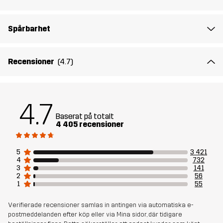
Mellansula
100% Ethylene-vinyl Acetate
Spårbarhet
Yttersula
100% Gummi
Recensioner
(4.7)
Vikt
508g
4.7
Skapad för
ALL-ROUND
VANDRING
Baserat på totalt
4 405 recensioner
Artikelnummer
10410_2704
5
3 421
4
732
3
141
2
56
1
55
Verifierade recensioner samlas in antingen via automatiska e-
postmeddelanden efter köp eller via Mina sidor, där tidigare