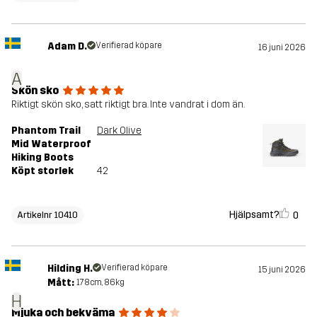
Adam D.
Verifierad köpare
16 juni 2026
A
Skön sko
Riktigt skön sko, satt riktigt bra. Inte vandrat i dom än.
Phantom Trail
Dark Olive
Mid Waterproof
Hiking Boots
Köpt storlek
42
Hjälpsamt?
0
Artikelnr 10410
Hilding H.
Verifierad köpare
15 juni 2026
Mått:
178cm, 86kg
H
Mjuka och bekväma