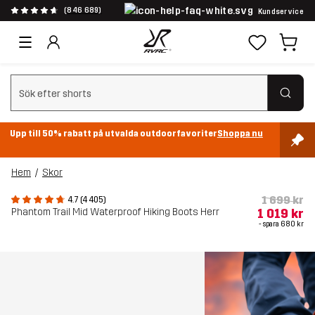
(846 689)
Kundservice
Rensa sök
Upp till 50% rabatt på utvalda outdoorfavoriter
Shoppa nu
Hem
Skor
1 699 kr
4.7 (4 405)
Phantom Trail Mid Waterproof Hiking Boots Herr
1 019 kr
- spara
680 kr