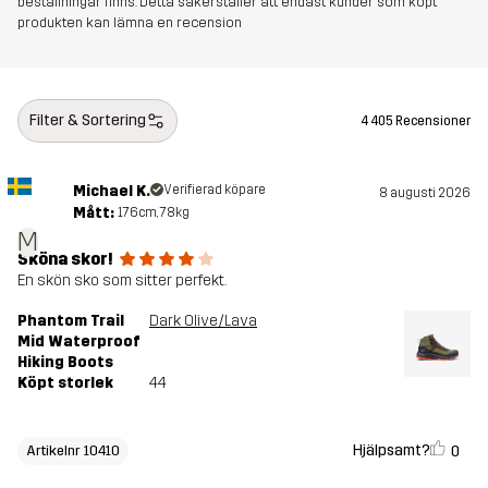
beställningar finns. Detta säkerställer att endast kunder som köpt
produkten kan lämna en recension
Filter & Sortering
4 405 Recensioner
Michael K.
Verifierad köpare
8 augusti 2026
Mått:
176cm, 78kg
M
Sköna skor!
En skön sko som sitter perfekt.
Phantom Trail
Dark Olive/Lava
Mid Waterproof
Hiking Boots
Köpt storlek
44
Hjälpsamt?
0
Artikelnr 10410