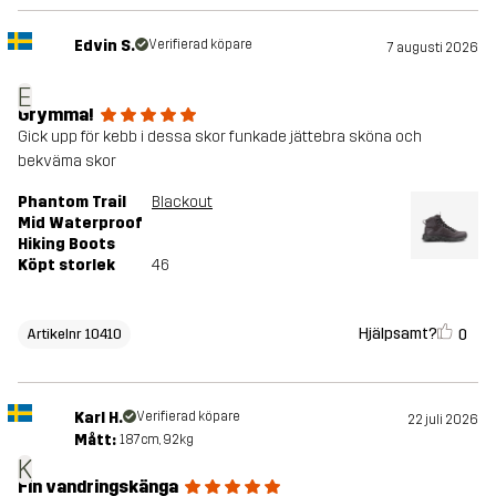
Edvin S.
Verifierad köpare
7 augusti 2026
E
Grymma!
Gick upp för kebb i dessa skor funkade jättebra sköna och
bekväma skor
Phantom Trail
Blackout
Mid Waterproof
Hiking Boots
Köpt storlek
46
Hjälpsamt?
0
Artikelnr 10410
Karl H.
Verifierad köpare
22 juli 2026
Mått:
187cm, 92kg
K
Fin vandringskänga