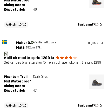
Mid Waterproof
Hiking Boots
Köpt storlek
46
Hjälpsamt?
0
Artikelnr 10410
Maher D.
Verifierad köpare
18 juni 2026
Mått:
192cm, 97kg
M
Hellt ok med bra pris 1299 kr
Det kändes bra lätta skor för regn och ute i skogen. Bra pris 1299
kr
Phantom Trail
Dark Olive
Mid Waterproof
Hiking Boots
Köpt storlek
47
Hjälpsamt?
0
Artikelnr 10410