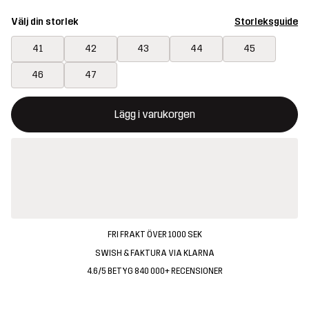
Välj din storlek
Storleksguide
41
42
43
44
45
46
47
Denna knapp kommer att öppna en modal som bekräftar en ny va
{{size}} inte tillgänglig
Lägg i varukorgen
FRI FRAKT ÖVER 1000 SEK
SWISH & FAKTURA VIA KLARNA
4.6/5 BETYG 840 000+ RECENSIONER