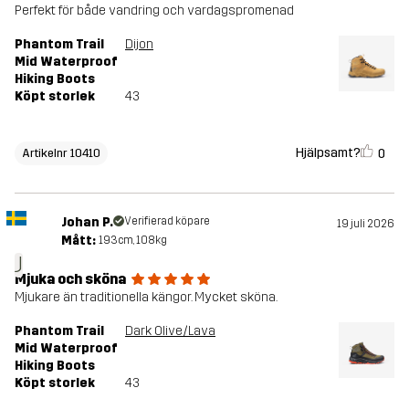
Perfekt för både vandring och vardagspromenad
Phantom Trail
Dijon
Mid Waterproof
Hiking Boots
Köpt storlek
43
Hjälpsamt?
0
Artikelnr 10410
Johan P.
Verifierad köpare
19 juli 2026
Mått:
193cm, 108kg
J
Mjuka och sköna
Mjukare än traditionella kängor. Mycket sköna.
Phantom Trail
Dark Olive/Lava
Mid Waterproof
Hiking Boots
Köpt storlek
43