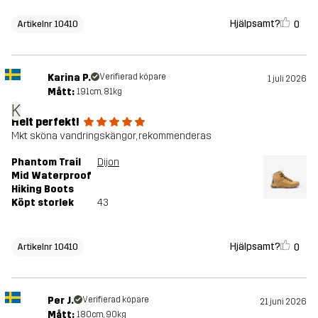
Hjälpsamt?
0
Artikelnr 10410
Karina P.
Verifierad köpare
1 juli 2026
Mått:
191cm, 81kg
K
Helt perfekt!
Mkt sköna vandringskängor, rekommenderas
Phantom Trail
Dijon
Mid Waterproof
Hiking Boots
Köpt storlek
43
Hjälpsamt?
0
Artikelnr 10410
Per J.
Verifierad köpare
21 juni 2026
Mått:
180cm, 90kg