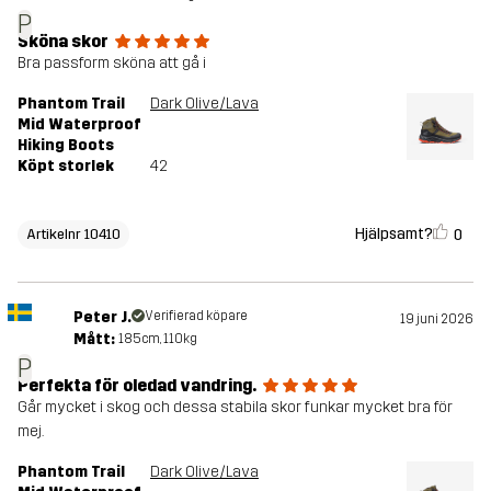
P
Sköna skor
Bra passform sköna att gå i
Phantom Trail
Dark Olive/Lava
Mid Waterproof
Hiking Boots
Köpt storlek
42
Hjälpsamt?
0
Artikelnr 10410
Peter J.
Verifierad köpare
19 juni 2026
Mått:
185cm, 110kg
P
Perfekta för oledad vandring.
Går mycket i skog och dessa stabila skor funkar mycket bra för
mej.
Phantom Trail
Dark Olive/Lava