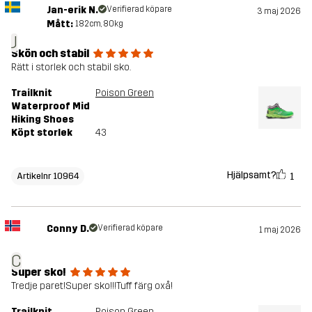
Jan-erik N.
Verifierad köpare
3 maj 2026
Mått:
182cm, 80kg
J
Skön och stabil
Rätt i storlek och stabil sko.
Trailknit
Poison Green
Waterproof Mid
Hiking Shoes
Köpt storlek
43
Hjälpsamt?
1
Artikelnr 10964
Conny D.
Verifierad köpare
1 maj 2026
C
Super sko!
Tredje paret!Super sko!!!Tuff färg oxå!
Trailknit
Poison Green