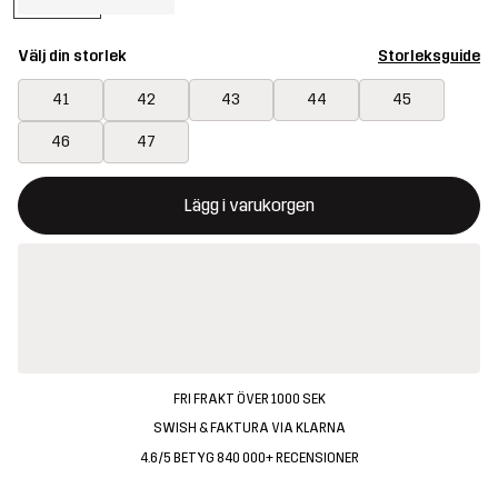
Välj din storlek
Storleksguide
41
42
43
44
45
46
47
Denna knapp kommer att öppna en modal som bekräftar en ny va
{{size}} inte tillgänglig
Lägg i varukorgen
FRI FRAKT ÖVER 1000 SEK
SWISH & FAKTURA VIA KLARNA
4.6/5 BETYG 840 000+ RECENSIONER