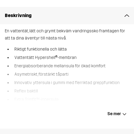
Beskrivning
En vattentät, lätt och grymt bekväm vandringssko framtagen för
att ta dina äventyr till nästa nivå.
Riktigt funktionella och lätta
Vattentätt Hypershell®-membran
Energiabsorberande mellansula för ökad komfort
Asymetriskt, förstärkt tåparti
Innovativ yttersula i gummi med flerriktad greppfunktion
Reflex baktill
Extra Trimfit™-innersula
Trailknit Mid är en vattentät vandringssko perfekt för alla typer av
Se mer
utomhusaktiviteter. Det vattentäta Hypershell®-membranet
tillsammans med en smidig trailrunning yttersula ger en otrolig
komfort och ett optimalt skydd mot vatten och lera. Skon bringar