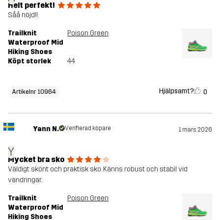
Helt perfekt!
Såå nöjd!!
Trailknit
Poison Green
Waterproof Mid
Hiking Shoes
Köpt storlek
44
Hjälpsamt?
0
Artikelnr 10964
Yann N.
Verifierad köpare
1 mars 2026
Y
Mycket bra sko
Väldigt skönt och praktisk sko. Känns robust och stabil vid
vandringar.
Trailknit
Poison Green
Waterproof Mid
Hiking Shoes