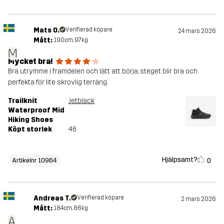
Mats O.
Verifierad köpare
24 mars 2026
Mått:
190cm, 97kg
M
Mycket bra!
Bra utrymme i framdelen och lätt att börja, steget blir bra och
perfekta för lite skrovlig terräng.
Trailknit
Jetblack
Waterproof Mid
Hiking Shoes
Köpt storlek
46
Hjälpsamt?
0
Artikelnr 10964
Andreas T.
Verifierad köpare
2 mars 2026
Mått:
184cm, 86kg
A