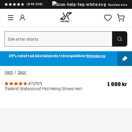
(846 008)
Kundservice
Rensa sök
25% rabatt på bästsäljande träningskläder
Shoppa nu
Hem
Skor
1 699 kr
4.7 (727)
Trailknit Waterproof Mid Hiking Shoes Herr