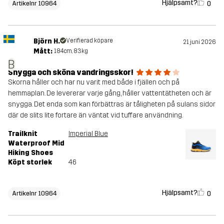
Hjälpsamt?
0
Artikelnr 10964
Björn H.
Verifierad köpare
21 juni 2026
Mått:
184cm, 83kg
B
Snygga och sköna vandringsskor!
Skorna håller och har nu varit med både i fjällen och på
hemmaplan. De levererar varje gång, håller vattentätheten och är
snygga. Det enda som kan förbättras är tåligheten på sulans sidor
där de slits lite fortare än väntat vid tuffare användning.
Trailknit
Imperial Blue
Waterproof Mid
Hiking Shoes
Köpt storlek
46
Hjälpsamt?
0
Artikelnr 10964