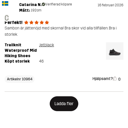
Catarina N.
Verifierad köpare
16 februari 2026
Mått:
192cm
C
Perfekt!
Sambon är jättenöjd med skorna! Bra skor vid alla tillfällen. Bra i
storlek.
Trailknit
Jetblack
Waterproof Mid
Hiking Shoes
Köpt storlek
46
Hjälpsamt?
0
Artikelnr 10964
Ladda fler