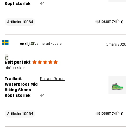
Köpt storlek
44
Hjälpsamt?
0
Artikelnr 10964
carl j.
Verifierad köpare
1 mars 2026
c
helt perfekt
sköna skor
Trailknit
Poison Green
Waterproof Mid
Hiking Shoes
Köpt storlek
44
Hjälpsamt?
0
Artikelnr 10964