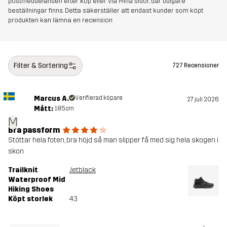
postmeddelanden efter köp eller via Mina sidor, där tidigare
beställningar finns. Detta säkerställer att endast kunder som köpt
produkten kan lämna en recension
Vikt
471g
Skapad för
VANDRING
ALL-ROUND
Filter & Sortering
727 Recensioner
Artikelnummer
10964_2003
Marcus A.
Verifierad köpare
27 juli 2026
Mått:
185cm
M
Bra passform
Stöttar hela foten, bra höjd så man slipper få med sig hela skogen i
skon
Trailknit
Jetblack
Waterproof Mid
Hiking Shoes
Köpt storlek
43