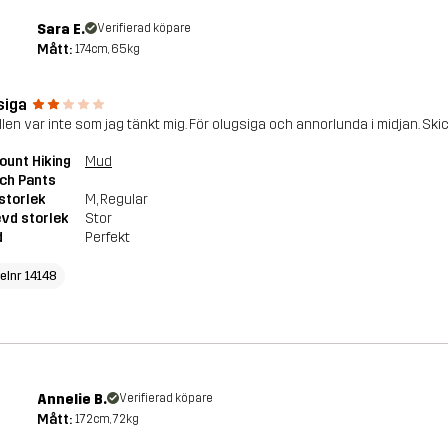
Sara E.
Verifierad köpare
Mått:
174cm, 65kg
siga
len var inte som jag tänkt mig. För olugsiga och annorlunda i midjan. Skic
unt Hiking
Mud
ch Pants
storlek
M
, Regular
vd storlek
Stor
d
Perfekt
kelnr 14148
Annelie B.
Verifierad köpare
Mått:
172cm, 72kg