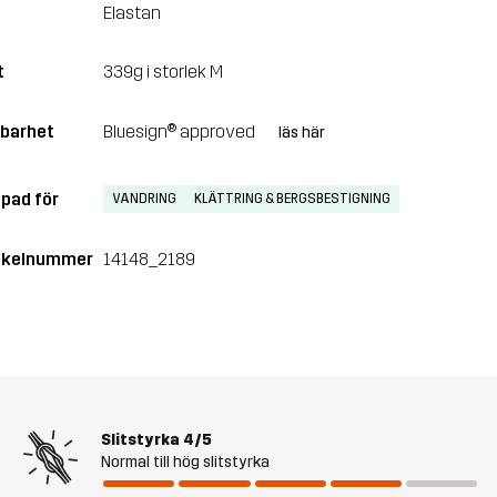
Elastan
t
339g i storlek M
lbarhet
Bluesign® approved
läs här
pad för
VANDRING
KLÄTTRING & BERGSBESTIGNING
ikelnummer
14148_2189
Slitstyrka
4/5
Normal till hög slitstyrka