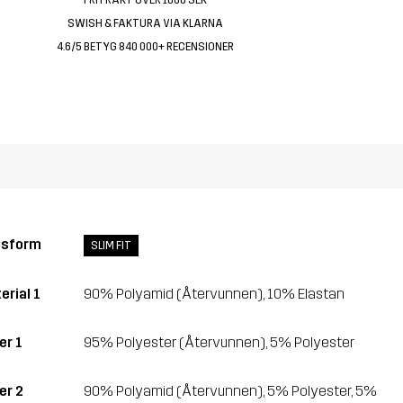
SWISH & FAKTURA VIA KLARNA
4.6/5 BETYG 840 000+ RECENSIONER
ssform
SLIM FIT
erial 1
90% Polyamid (Återvunnen), 10% Elastan
er 1
95% Polyester (Återvunnen), 5% Polyester
er 2
90% Polyamid (Återvunnen), 5% Polyester, 5%