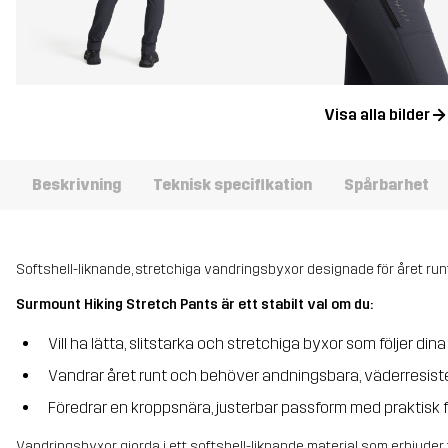
Visa alla bilder
Beskrivning
Teknisk specifikation
Spårbarhet
Softshell-liknande, stretchiga vandringsbyxor designade för året ru
Surmount Hiking Stretch Pants är ett stabilt val om du:
Vill ha lätta, slitstarka och stretchiga byxor som följer dina
Vandrar året runt och behöver andningsbara, väderresist
Föredrar en kroppsnära, justerbar passform med praktisk 
Vandringsbyxor gjorda i ett softshell-liknande material som erbjuder 