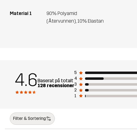
Material 1
90% Polyamid
(Återvunnen), 10% Elastan
4.6
5
4
Baserat på totalt
3
128 recensioner
2
1
Filter & Sortering