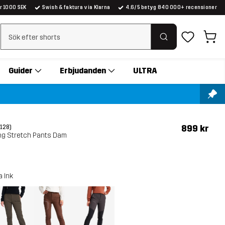
er 1000 SEK
Swish & faktura via Klarna
4.6/5 betyg 840 000+ recensioner
Rensa sök
Guider
Erbjudanden
ULTRA
899 kr
(128)
ng Stretch Pants Dam
a Ink