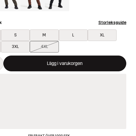
k
Storleksguide
S
M
L
XL
3XL
4XL
ommer att öppna en modal som bekräftar en ny vara i varukorg
illgänglig
Lägg i varukorgen
FRI FRAKT ÖVER 1000 SEK