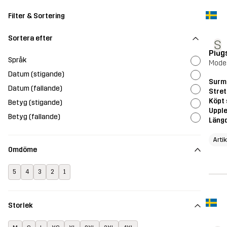
Filter & Sortering
Sortera efter
S
Plug
Språk
Model
Datum (stigande)
Surmo
Datum (fallande)
Stret
Köpt 
Betyg (stigande)
Upple
Betyg (fallande)
Läng
Arti
Omdöme
5
4
3
2
1
Storlek