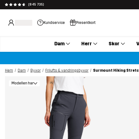
(845 735)
Kundservice
Presentkort
Dam
Herr
Skor
V
Hem
Dam
Byxor
Frilufts & vandringsbyxor
Surmount Hiking Stretch
Modellen har