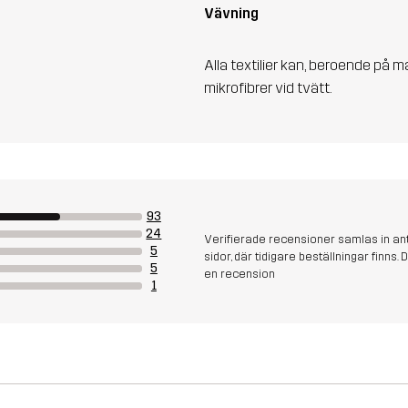
Vävning
Alla textilier kan, beroende på m
mikrofibrer vid tvätt.
93
24
Verifierade recensioner samlas in an
5
sidor, där tidigare beställningar finn
5
en recension
1