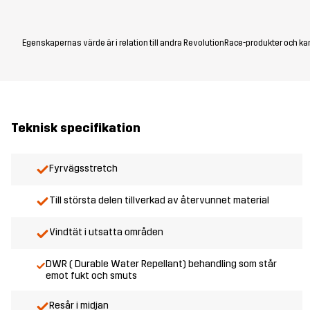
Egenskapernas värde är i relation till andra RevolutionRace-produkter och kan
Teknisk specifikation
Fyrvägsstretch
Till största delen tillverkad av återvunnet material
Vindtät i utsatta områden
DWR ( Durable Water Repellant) behandling som står
emot fukt och smuts
Resår i midjan