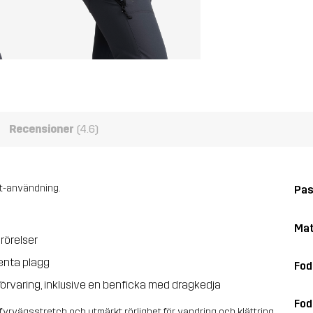
Recensioner
(4.6)
nt-användning.
Pa
Mat
 rörelser
enta plagg
Fod
förvaring, inklusive en benficka med dragkedja
Fod
fyrvägsstretch och utmärkt rörlighet för vandring och klättring.