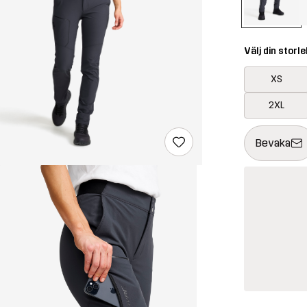
Välj din storle
XS
2XL
Denna knapp k
{{size}} inte t
Bevaka