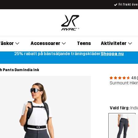
Fri frakt öv
äskor
Accessoarer
Teens
Aktiviteter
25% rabatt på bästsäljande träningskläder
Shoppa nu
 Pants Dam India Ink
4.6 
Surmount Hiki
Vald färg:
Indi