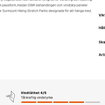
äm passform, medan DWR-behandlingen och vindtäta paneler
 är Surmount Hiking Stretch Pants designade för att hänga med,
Vik
Hål
Ska
Art
Vindtäthet
4/5
Tål kraftig vindstyrka