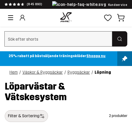
(845 890)
Kundservice
Rensa sök
25% rabatt på bästsäljande träningskläder
Shoppa nu
Hem
Väskor & Ryggsäckar
Ryggsäckar
Löpning
Löparvästar &
Vätskesystem
Filter & Sortering
2 produkter