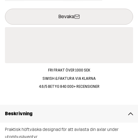
Denna knapp kommer att öppna en modal som bekräftar en ny va
{{size}} inte tillgänglig
Bevaka
FRI FRAKT ÖVER 1000 SEK
SWISH & FAKTURA VIA KLARNA
4.6/5 BETYG 840 000+ RECENSIONER
Beskrivning
Praktisk höftväska designad för att avlasta din axlar under
utomhusäventyr.