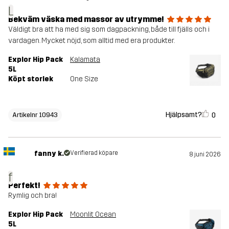
L
Bekväm väska med massor av utrymme!
Väldigt bra att ha med sig som dagpackning, både till fjälls och i
vardagen. Mycket nöjd, som alltid med era produkter.
Explor Hip Pack
Kalamata
5L
Köpt storlek
One Size
Hjälpsamt?
0
Artikelnr 10943
fanny k.
Verifierad köpare
8 juni 2026
f
Perfekt!
Rymlig och bra!
Explor Hip Pack
Moonlit Ocean
5L