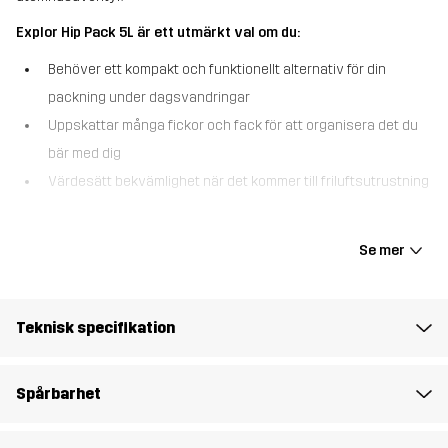
Explor Hip Pack 5L är ett utmärkt val om du:
Behöver ett kompakt och funktionellt alternativ för din
packning under dagsvandringar
Uppskattar många fickor och fack för att organisera det du
bär med dig
Värdesätt bekvämlighet när det kommer till friluftsutrustning
Explor Hip Pack 5L är en praktiskt höftväska och din ultimata
följeslagare under dagsvandringar, väskan erbjuder gott om
Se mer
förvaring och enkel tillgång till det du behöver bära med dig. Med
en justerbar rem säkerställer du en perfekt och bekväm passform.
Huvudfacket är tillräckligt rymligt för att förvara en skaljacka,
Teknisk specifikation
medan det mindre facket är optimalt för din plånbok, pass eller
andra värdesaker. Dessutom har den två små fickor med
dragkedja, två flaskfickor och en liten öppen ficka perfekt för
Spårbarhet
snacks eller en bar. Det elastiska snöret på utsidan kan smidigt
förvara en blöt keps eller jacka när du är på språng. För maximal