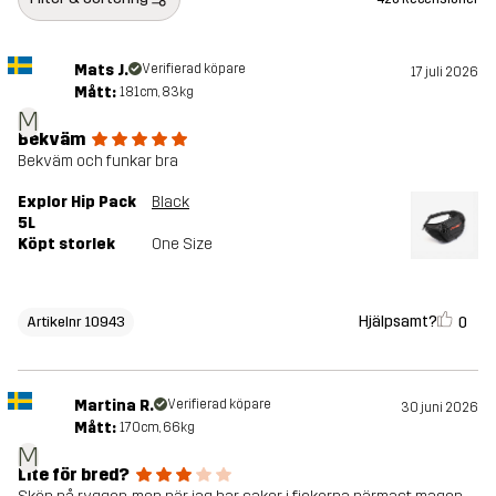
Mats J.
Verifierad köpare
17 juli 2026
Mått:
181cm, 83kg
M
Bekväm
Bekväm och funkar bra
Explor Hip Pack
Black
5L
Köpt storlek
One Size
Hjälpsamt?
0
Artikelnr 10943
Martina R.
Verifierad köpare
30 juni 2026
Mått:
170cm, 66kg
M
Lite för bred?