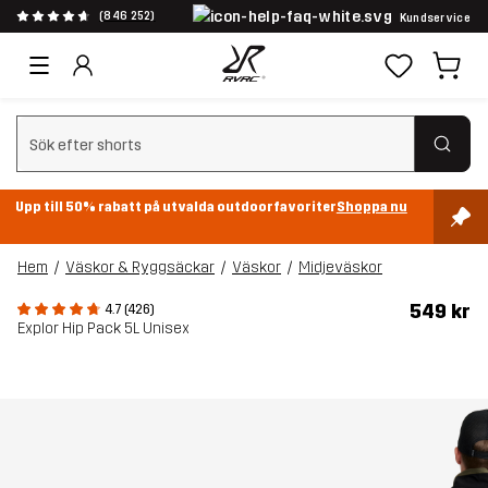
(846 252)
Kundservice
Rensa sök
Upp till 50% rabatt på utvalda outdoorfavoriter
Shoppa nu
Hem
Väskor & Ryggsäckar
Väskor
Midjeväskor
549 kr
4.7 (426)
Explor Hip Pack 5L Unisex