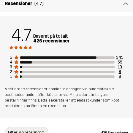
bekvämlighet och ventilation är väskan vadderad baktill. Explor
Recensioner
(4.7)
Hip Pack 5L är utformad för att förvara dina tillhörigheter
organiserat och lättillgängligt, vilket gör den till en riktig favorit när
du ska ge dig ut på kortare äventyr.
4.7
24.5 x 9 x 20 cm
Baserat på totalt
426 recensioner
Foder 1
100% Polyester
5
345
4
55
3
10
Material 1
100% Polyamid
2
8
1
8
Vikt
298g
Verifierade recensioner samlas in antingen via automatiska e-
postmeddelanden efter köp eller via Mina sidor, där tidigare
beställningar finns. Detta säkerställer att endast kunder som köpt
Skapad för
VANDRING
ALL-ROUND
HUNDSPORT
produkten kan lämna en recension
Artikelnummer
10943_2209
Filter & Sortering
426 Recensioner