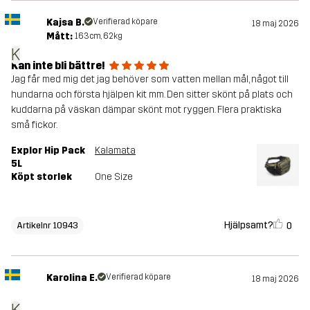
Kajsa B.
Verifierad köpare
18 maj 2026
Mått:
163cm, 62kg
K
Kan inte bli bättre!
Jag får med mig det jag behöver som vatten mellan mål, något till
hundarna och första hjälpen kit mm. Den sitter skönt på plats och
kuddarna på väskan dämpar skönt mot ryggen. Flera praktiska
små fickor.
Explor Hip Pack
Kalamata
5L
Köpt storlek
One Size
Hjälpsamt?
0
Artikelnr 10943
Karolina E.
Verifierad köpare
18 maj 2026
K