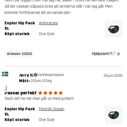
Skön på ryggen, men när jag har saker i fickorna närmast magen
så blir väskan såpass bred att armarna slår i när jag går. Men
kommer fortfarande att använda den.
Explor Hip Pack
Anthracite
5L
Köpt storlek
One Size
Hjälpsamt?
0
Artikelnr 10943
Jerry H.
Verifierad köpare
24 juni 2026
Mått:
201cm, 103kg
J
Passar perfekt
Skön att ha när man går ut med jycken!
Explor Hip Pack
Moonlit Ocean
5L
Köpt storlek
One Size