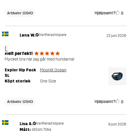
Hjälpsamt?
0
Artikelnr 10943
Lena W.
Verifierad köpare
22 juni 2026
L
Helt perfekt!
Mycket bra när jag går med hundarna!
Explor Hip Pack
Moonlit Ocean
5L
Köpt storlek
One Size
Hjälpsamt?
0
Artikelnr 10943
Lisa A.
Verifierad köpare
9 juni 2026
Mått:
182cm, 70kg