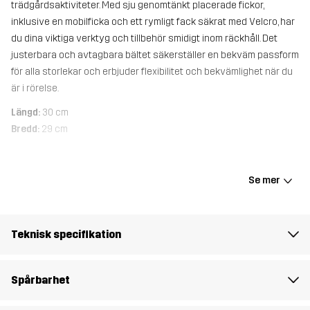
trädgårdsaktiviteter. Med sju genomtänkt placerade fickor,
inklusive en mobilficka och ett rymligt fack säkrat med Velcro, har
du dina viktiga verktyg och tillbehör smidigt inom räckhåll. Det
justerbara och avtagbara bältet säkerställer en bekväm passform
för alla storlekar och erbjuder flexibilitet och bekvämlighet när du
är i rörelse.
Längd:
30 cm
Bredd:
29 cm
Material 1
65% Polyester, 35% Bomull
Se mer
Foder
65% Polyester (Återvunnen), 35% Bomull
Teknisk specifikation
Material 2
100% Polyester
Spårbarhet
Vikt
139g