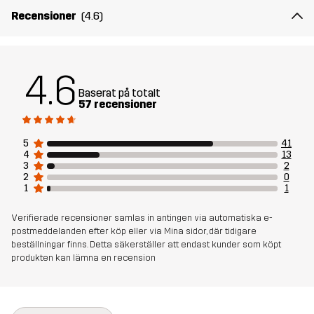
Hållbarhet
Bluesign® approved
läs här
Recensioner
(4.6)
Skapad för
ARBETE OCH TRÄDGÅRD
4.6
Artikelnummer
10974_2446
Baserat på totalt
57 recensioner
5
41
4
13
3
2
2
0
1
1
Verifierade recensioner samlas in antingen via automatiska e-
postmeddelanden efter köp eller via Mina sidor, där tidigare
beställningar finns. Detta säkerställer att endast kunder som köpt
produkten kan lämna en recension