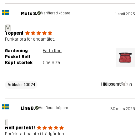
Mats S.
Verifierad köpare
1 april 2025
M
Toppen!
Funkar bra för ändamålet.
Gardening
Earth Red
Pocket Belt
Köpt storlek
One Size
Hjälpsamt?
0
Artikelnr 10974
Lina B.
Verifierad köpare
30 mars 2025
L
Helt perfekt!
Perfekt att ha ute i trädgården