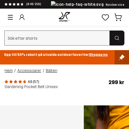
(846 256)
Kundservice
Rensa sök
Upp till 50% rabatt på utvalda outdoorfavoriter
Shoppa nu
Hem
Accessoarer
Bälten
299 kr
4.6 (57)
Gardening Pocket Belt Unisex