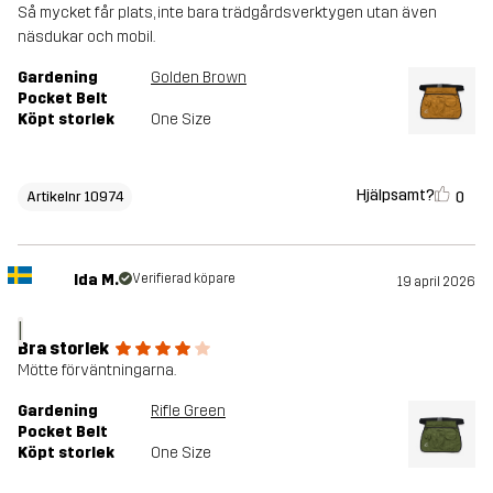
Så mycket får plats, inte bara trädgårdsverktygen utan även
näsdukar och mobil.
Gardening
Golden Brown
Pocket Belt
Köpt storlek
One Size
Hjälpsamt?
0
Artikelnr 10974
Ida M.
Verifierad köpare
19 april 2026
I
Bra storlek
Mötte förväntningarna.
Gardening
Rifle Green
Pocket Belt
Köpt storlek
One Size