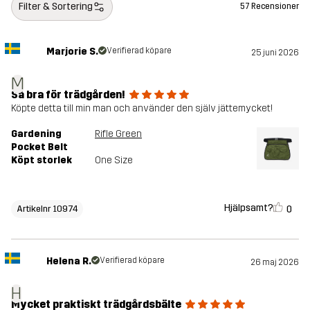
Filter & Sortering
57 Recensioner
Marjorie S.
Verifierad köpare
25 juni 2026
M
Så bra för trädgården!
Köpte detta till min man och använder den själv jättemycket!
Gardening
Rifle Green
Pocket Belt
Köpt storlek
One Size
Hjälpsamt?
0
Artikelnr 10974
Helena R.
Verifierad köpare
26 maj 2026
H
Mycket praktiskt trädgårdsbälte