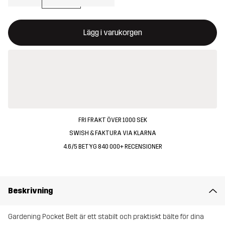
Denna knapp kommer att öppna en modal som bekräftar en ny va
{{size}} inte tillgänglig
Lägg i varukorgen
FRI FRAKT ÖVER 1000 SEK
SWISH & FAKTURA VIA KLARNA
4.6/5 BETYG 840 000+ RECENSIONER
Beskrivning
Gardening Pocket Belt är ett stabilt och praktiskt bälte för dina