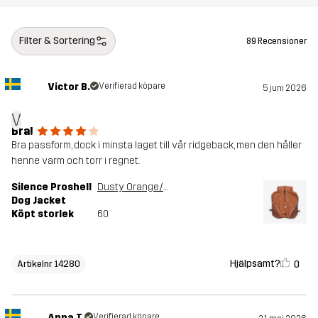
Filter & Sortering
89 Recensioner
Victor B.
Verifierad köpare
5 juni 2026
V
Bra!
Bra passform, dock i minsta laget till vår ridgeback, men den håller
henne varm och torr i regnet.
Silence Proshell
Dusty Orange/Rusty Walnut
Dog Jacket
Köpt storlek
60
Hjälpsamt?
0
Artikelnr 14280
Anna T.
Verifierad köpare