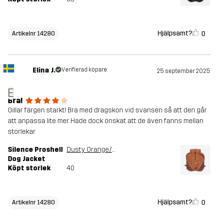
Hjälpsamt?
0
Artikelnr 14280
Elina J.
Verifierad köpare
25 september 2025
E
Bra!
Gillar färgen starkt! Bra med dragskon vid svansen så att den går
att anpassa lite mer. Hade dock önskat att de även fanns mellan
storlekar
Silence Proshell
Dusty Orange/Rusty Walnut
Dog Jacket
Köpt storlek
40
Hjälpsamt?
0
Artikelnr 14280