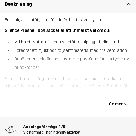
Beskrivning
En mjuk, vattentät jacka för din fyrbenta äventyrare.
Silence Proshell Dog Jacket är ett utmärkt val om du:
Vill ha ett vattentätt och vindtätt skalplagg till din hund
Föredrar ett mjukt och följsamt material med bra ventilation
Behöver en bekväm och justerbar passform för alla typer av
hundkroppar
Silence Proshell Dog Jacket är tillverkad i samma slitstarka men
mjuka 3-lagersmaterial som vår bästsäljande Silence Proshell 3L
Jacket för herr och dam. Hypershell® Pro-membranet gör jackan
både vattentät, vindtät och mycket ventilerande, perfekt för att
Se mer
hålla din hund torr och bekväm även i tuffa väderförhållanden.
Passformen kan justeras vid både nacke och svans för optimal
bekvämlighet, medan de smidiga spännena i sidorna underlättar
Andningsförmåga
4/5
på- och avtagning. En dragkedjeöppning vid nacken ger enkel
Vid normal till högintensiv aktivitet