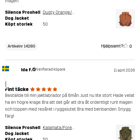
magen.
Silence Proshell
Dusty Orange/Rusty Walnut
Dog Jacket
Köpt storlek
50
Hjälpsamt?
0
Artikelnr 14280
Ida F.
Verifierad köpare
11 april 2026
I
Fint täcke
Beställde till min jaktlabrador på 6mån. Just nu lite stort. Hade velat
ha en högre krage. Bra att det går att dra åt ordentligt runt magen
och toppen med resåret i ryggslutet. Bra med benbanden. Snygg
färg!
Silence Proshell
Kalamata/Forest Night
Dog Jacket
Köpt storlek
50