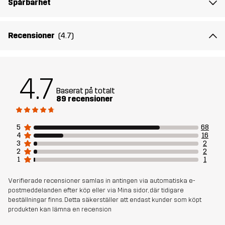
Spårbarhet
Skapad för
HUNDSPORT
Artikelnummer
14280_4401
Recensioner
(4.7)
4.7
Baserat på totalt
89 recensioner
5
68
4
16
3
2
2
2
1
1
Verifierade recensioner samlas in antingen via automatiska e-
postmeddelanden efter köp eller via Mina sidor, där tidigare
beställningar finns. Detta säkerställer att endast kunder som köpt
produkten kan lämna en recension