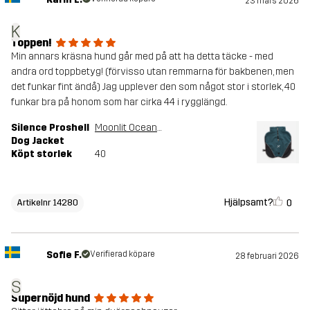
23 mars 2026
K
Toppen!
Min annars kräsna hund går med på att ha detta täcke - med
andra ord toppbetyg! (förvisso utan remmarna för bakbenen, men
det funkar fint ändå) Jag upplever den som något stor i storlek, 40
funkar bra på honom som har cirka 44 i rygglängd.
Silence Proshell
Moonlit Ocean/Dark Navy
Dog Jacket
Köpt storlek
40
Hjälpsamt?
0
Artikelnr 14280
Sofie F.
Verifierad köpare
28 februari 2026
S
Supernöjd hund