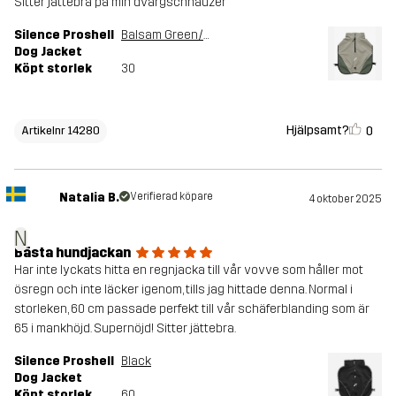
Sitter jättebra på min dvärgschnauzer
Silence Proshell
Balsam Green/Shadow
Dog Jacket
Köpt storlek
30
Hjälpsamt?
0
Artikelnr 14280
Natalia B.
Verifierad köpare
4 oktober 2025
N
Bästa hundjackan
Har inte lyckats hitta en regnjacka till vår vovve som håller mot
ösregn och inte läcker igenom, tills jag hittade denna. Normal i
storleken, 60 cm passade perfekt till vår schäferblanding som är
65 i mankhöjd. Supernöjd! Sitter jättebra.
Silence Proshell
Black
Dog Jacket
Köpt storlek
60