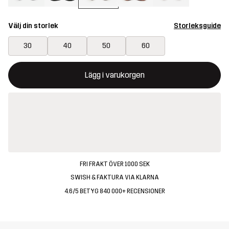
Välj din storlek
Storleksguide
30
40
50
60
Denna knapp kommer att öppna en modal som bekräftar en ny va
{{size}} inte tillgänglig
Lägg i varukorgen
FRI FRAKT ÖVER 1000 SEK
SWISH & FAKTURA VIA KLARNA
4.6/5 BETYG 840 000+ RECENSIONER