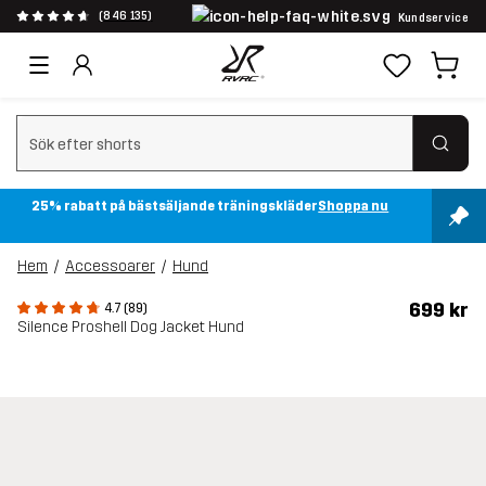
(846 135)
Kundservice
Rensa sök
25% rabatt på bästsäljande träningskläder
Shoppa nu
Hem
Accessoarer
Hund
699 kr
4.7 (89)
Silence Proshell Dog Jacket Hund