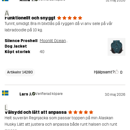
31 maj 2026
A
Funktionellt och snyggt
Tunnt, smidigt. Bra m blixtlås på ryggen då vi anv sele på vår
labradoodle på 10 kg.
Silence Proshell
Moonlit Ocean/Dark Navy
Dog Jacket
Köpt storlek
40
Hjälpsamt?
0
Artikelnr 14280
Lars J.
Verifierad köpare
30 maj 2026
L
Välsydd och lätt att anpassa
Helt suverän Regnjacka som passar toppen på min Alaskan
Husky. Lätt att justera och anpassa både runt halsen och runt