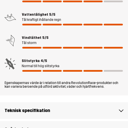
åtkomst för koppel. Reflekterande detaljer ger extra synlighet i
mörker och det ventilerande meshfodret på insidan gör plagget
riktigt skönt att bära. Silence Proshell Dog Jacket är din hunds
Vattentålighet
5/5
Tål kraftigt ihållande regn
pålitliga skydd mot regn, blåst och lera – året runt.
Vindtäthet
5/5
Passform
REGULAR FIT
Tål storm
Material 1
100% Polyester (Återvunnen)
Slitstyrka
4/5
Normal till hög slitstyrka
Material 1
100% Polyester
Baksida
Egenskapernas värde är i relation till andra RevolutionRace-produkter och
kan variera beroende på utförd aktivitet, väder och hjärtfrekvens.
Foder 1
95% Polyester (Återvunnen), 5%
Polyester
Teknisk specifikation
Vikt
206g