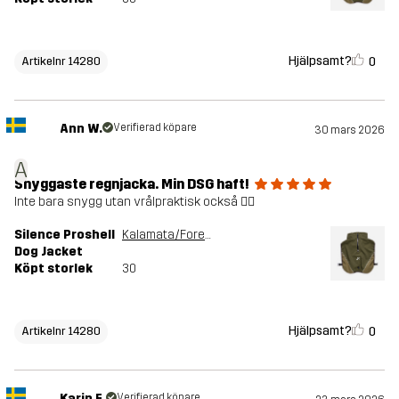
Hjälpsamt?
0
Artikelnr 14280
Ann W.
Verifierad köpare
30 mars 2026
A
Snyggaste regnjacka. Min DSG haft!
Inte bara snygg utan vrålpraktisk också 👌🏾
Silence Proshell
Kalamata/Forest Night
Dog Jacket
Köpt storlek
30
Hjälpsamt?
0
Artikelnr 14280
Karin E.
Verifierad köpare