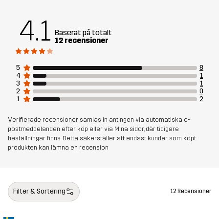
4.1
Baserat på totalt
12 recensioner
5
8
4
1
3
1
2
0
1
2
Verifierade recensioner samlas in antingen via automatiska e-
postmeddelanden efter köp eller via Mina sidor, där tidigare
beställningar finns. Detta säkerställer att endast kunder som köpt
produkten kan lämna en recension
Filter & Sortering
12 Recensioner