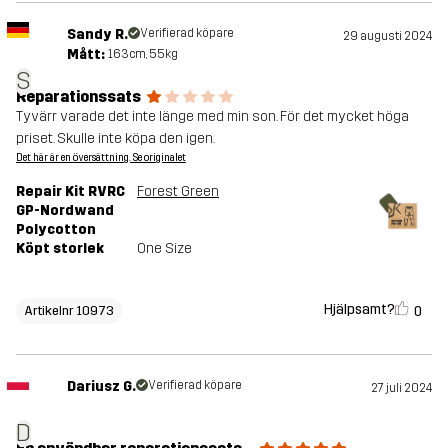
Sandy R.
Verifierad köpare
29 augusti 2024
Mått:
163cm, 55kg
S
Reparationssats
Tyvärr varade det inte länge med min son. För det mycket höga
priset. Skulle inte köpa den igen.
Det här är en översättning. Se originalet
Repair Kit RVRC
Forest Green
GP-Nordwand
Polycotton
Köpt storlek
One Size
Hjälpsamt?
0
Artikelnr 10973
Dariusz G.
Verifierad köpare
27 juli 2024
D