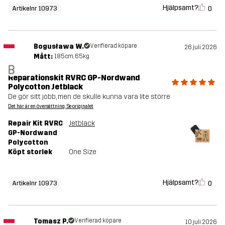
Hjälpsamt?
0
Artikelnr 10973
Bogusława W.
Verifierad köpare
26 juli 2026
Mått:
185cm, 65kg
B
Reparationskit RVRC GP-Nordwand
Polycotton Jetblack
De gör sitt jobb, men de skulle kunna vara lite större
Det här är en översättning. Se originalet
Repair Kit RVRC
Jetblack
GP-Nordwand
Polycotton
Köpt storlek
One Size
Hjälpsamt?
0
Artikelnr 10973
Tomasz P.
Verifierad köpare
10 juli 2026