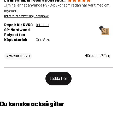
En användbar reparationssats...
... i mina längst använda RVRC-byxor, som redan har varit med om
mycket.
Det här är en översättning. Se originalet
Repair Kit RVRC
Jetblack
GP-Nordwand
Polycotton
Köpt storlek
One Size
Hjälpsamt?
0
Artikelnr 10973
Ladda fler
Du kanske också gillar