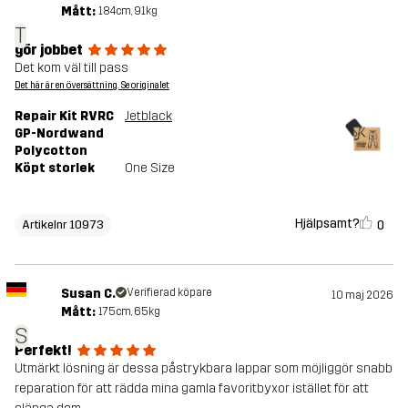
Mått:
184cm, 91kg
T
gör jobbet
Det kom väl till pass
Det här är en översättning. Se originalet
Repair Kit RVRC
Jetblack
GP-Nordwand
Polycotton
Köpt storlek
One Size
Hjälpsamt?
0
Artikelnr 10973
Susan C.
Verifierad köpare
10 maj 2026
Mått:
175cm, 65kg
S
Perfekt!
Utmärkt lösning är dessa påstrykbara lappar som möjliggör snabb
reparation för att rädda mina gamla favoritbyxor istället för att