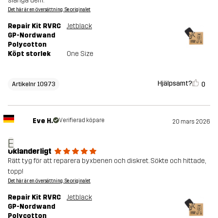
slänga dem.
Det här är en översättning. Se originalet
Repair Kit RVRC
Jetblack
GP-Nordwand
Polycotton
Köpt storlek
One Size
Hjälpsamt?
0
Artikelnr 10973
Eve H.
Verifierad köpare
20 mars 2026
E
Oklanderligt
Rätt tyg för att reparera byxbenen och diskret. Sökte och hittade,
topp!
Det här är en översättning. Se originalet
Repair Kit RVRC
Jetblack
GP-Nordwand
Polycotton