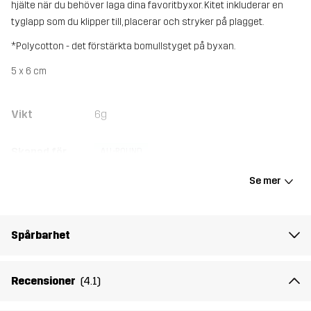
hjälte när du behöver laga dina favoritbyxor. Kitet inkluderar en
tyglapp som du klipper till, placerar och stryker på plagget.
*Polycotton - det förstärkta bomullstyget på byxan.
5 x 6 cm
Vikt
6g
Skapad för
ALL-ROUND
Se mer
Artikelnummer
10973_2003
Spårbarhet
Recensioner
(4.1)