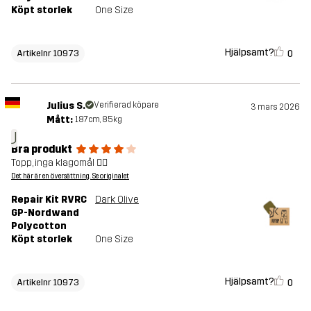
Köpt storlek
One Size
Hjälpsamt?
0
Artikelnr 10973
Julius S.
Verifierad köpare
3 mars 2026
Mått:
187cm, 85kg
J
Bra produkt
Topp, inga klagomål 👍🏻
Det här är en översättning. Se originalet
Repair Kit RVRC
Dark Olive
GP-Nordwand
Polycotton
Köpt storlek
One Size
Hjälpsamt?
0
Artikelnr 10973