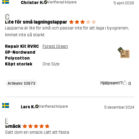
Christer H.
Verifierad köpare
5 april 2026
C
Lite för små lagningslappar
Lapparna är lite för små och passar inte för att laga i byxgrenen,
limmet inte så starkt
Repair Kit RVRC
Forest Green
GP-Nordwand
Polycotton
Köpt storlek
One Size
Hjälpsamt?
0
Artikelnr 10973
Lars K.
Verifierad köpare
5 december 2024
L
Smäck
Satt dom en smäck. Lätt att fästa