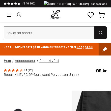
(846 362)
Kundservice
Rensa sök
Upp till 50% rabatt på utvalda outdoorfavoriter
Shoppa nu
Hem
Accessoarer
Produktvård
99 kr
4.1 (12)
Repair Kit RVRC GP-Nordwand Polycotton Unisex