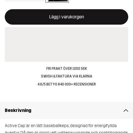
Denna knapp kommer att öppna en modal som bekräftar en ny va
{{size}} inte tillgänglig
Lägg i varukorgen
FRI FRAKT ÖVER 1000 SEK
SWISH & FAKTURA VIA KLARNA
4.6/5 BETYG 840 000+ RECENSIONER
Beskrivning
Active Cap är en lätt baseballkeps, designad för energifyllda
äventyr. Då den är gjord i ett vattenavvisande och snabbtorkande