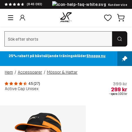
(846 093)
Kundservice
Rensa sök
25% rabatt på bästsäljande träningskläder
Shoppa nu
Hem
Accessoarer
Mössor & Hattar
399 kr
4.5 (27)
Active Cap Unisex
299 kr
- spara
100 kr