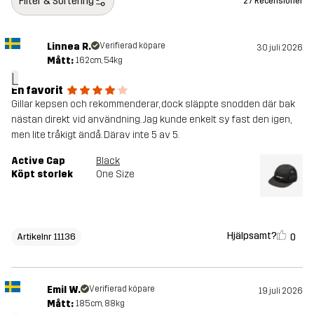
Filter & Sortering
27 Recensioner
Linnea R.
Verifierad köpare
30 juli 2026
Mått:
162cm, 54kg
L
En favorit
Gillar kepsen och rekommenderar, dock släppte snodden där bak
nästan direkt vid användning. Jag kunde enkelt sy fast den igen,
men lite tråkigt ändå. Därav inte 5 av 5.
Active Cap
Black
Köpt storlek
One Size
Hjälpsamt?
0
Artikelnr 11136
Emil W.
Verifierad köpare
19 juli 2026
Mått:
185cm, 88kg