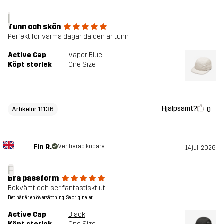
I
Tunn och skön
Perfekt för varma dagar då den är tunn
Active Cap
Vapor Blue
Köpt storlek
One Size
Hjälpsamt?
0
Artikelnr 11136
Fin R.
Verifierad köpare
14 juli 2026
F
Bra passform
Bekvämt och ser fantastiskt ut!
Det här är en översättning. Se originalet
Active Cap
Black