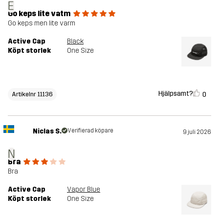
E
Go keps lite vatm
Go keps men lite varm
Active Cap
Black
Köpt storlek
One Size
Hjälpsamt?
0
Artikelnr 11136
Niclas S.
Verifierad köpare
9 juli 2026
N
Bra
Bra
Active Cap
Vapor Blue
Köpt storlek
One Size