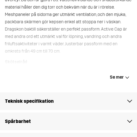
material håller den dig torr och bekväm när du är i rörelse.
Meshpaneler på sidorna ger utmärkt ventilation, och den mjuka,
packbara skärmen gör kepsen enkel att stoppa ner i väskan.
Dragskon baktill säkerställer en perfekt passform. Active Cap är
med andra ord ett utmärkt val för löpning, vandring och andra
friluftsaktiviteter i varmt väder. Justerbar passform med en
omkrets från 49 cm till 70 cm.
Skötselråd
Tvätta din keps på övre hyllan i diskmaskinen på låg temperatur.
Undvik att använda diskmedel och se till att det inte finns andra
Se mer
föremål i diskmaskinen under tvätten.
Teknisk specifikation
Vikt
50g
Skapad för
LÖPNING OCH TRÄNING
Spårbarhet
Artikelnummer
11136_4115