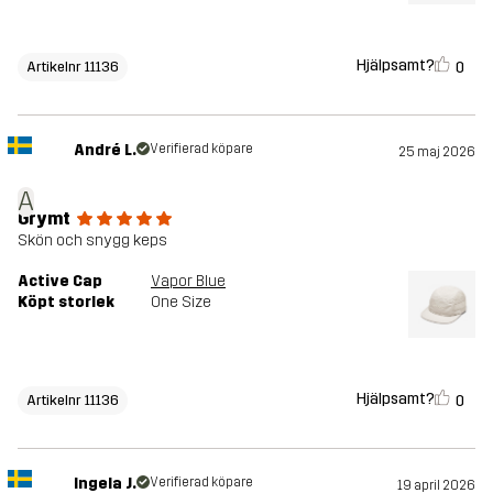
Hjälpsamt?
0
Artikelnr 11136
André L.
Verifierad köpare
25 maj 2026
A
Grymt
Skön och snygg keps
Active Cap
Vapor Blue
Köpt storlek
One Size
Hjälpsamt?
0
Artikelnr 11136
Ingela J.
Verifierad köpare
19 april 2026