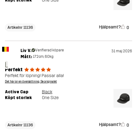
Köpt storlek
One Size
Hjälpsamt?
0
Artikelnr 11136
Liv V.
Verifierad köpare
31 maj 2026
Mått:
172cm, 60kg
L
Perfekt
Perfekt för löpning! Passar alla!
Det här är en översättning. Se originalet
Active Cap
Black
Köpt storlek
One Size
Hjälpsamt?
0
Artikelnr 11136