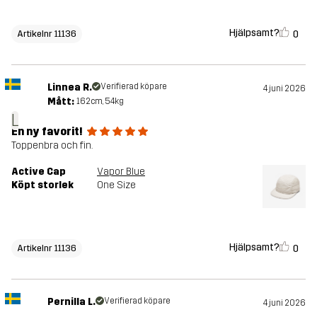
Hjälpsamt?
0
Artikelnr 11136
Linnea R.
Verifierad köpare
4 juni 2026
Mått:
162cm, 54kg
L
En ny favorit!
Toppenbra och fin.
Active Cap
Vapor Blue
Köpt storlek
One Size
Hjälpsamt?
0
Artikelnr 11136
Pernilla L.
Verifierad köpare
4 juni 2026