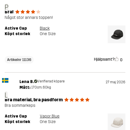
P
Bra!
Något stor annars toppen!
Active Cap
Black
Köpt storlek
One Size
Hjälpsamt?
0
Artikelnr 11136
Lena B.
Verifierad köpare
27 maj 2026
Mått:
170cm, 60kg
L
Bra material, bra pasdform
Bra sommarkeps
Active Cap
Vapor Blue
Köpt storlek
One Size