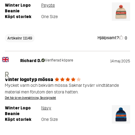
Winter Logo
Peyote
Beanie
Köpt storlek
One Size
Hjälpsamt?
0
Artikelnr 11149
Richard D.
Verifierad köpare
14 maj 2025
R
Vinter logotyp mössa
Mycket varm och bekväm mössa. Saknar tyvärr vindtätande
material men förutom den stora hatten.
Det här är en översättning. Se originalet
Winter Logo
Navy
Beanie
Köpt storlek
One Size