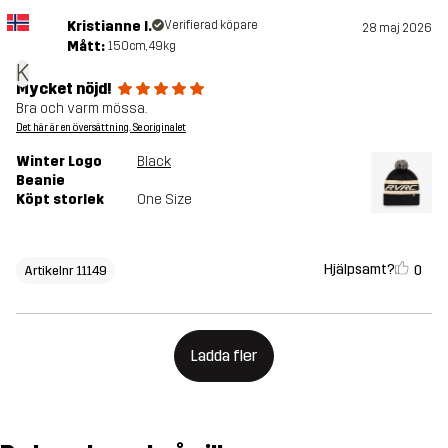
Kristianne I.
Verifierad köpare
28 maj 2026
Mått:
150cm, 49kg
K
Mycket nöjd!
Bra och varm mössa.
Det här är en översättning. Se originalet
Winter Logo
Black
Beanie
Köpt storlek
One Size
Hjälpsamt?
0
Artikelnr 11149
Ladda fler