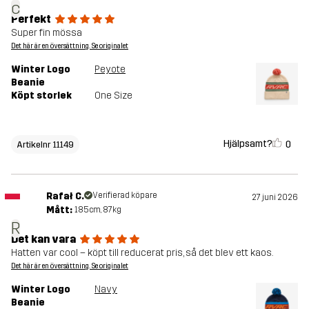
c
Perfekt
Super fin mössa
Det här är en översättning. Se originalet
Winter Logo
Peyote
Beanie
Köpt storlek
One Size
Hjälpsamt?
0
Artikelnr 11149
Rafał C.
Verifierad köpare
27 juni 2026
Mått:
185cm, 87kg
R
Det kan vara
Hatten var cool – köpt till reducerat pris, så det blev ett kaos.
Det här är en översättning. Se originalet
Winter Logo
Navy
Beanie