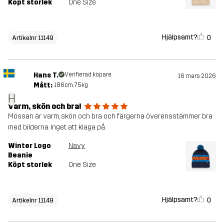
Köpt storlek
One Size
Hjälpsamt?
0
Artikelnr 11149
Hans T.
Verifierad köpare
16 mars 2026
Mått:
186cm, 75kg
H
Varm, skön och bra!
Mössan är varm, skön och bra och färgerna överensstämmer bra
med bilderna. Inget att klaga på.
Winter Logo
Navy
Beanie
Köpt storlek
One Size
Hjälpsamt?
0
Artikelnr 11149