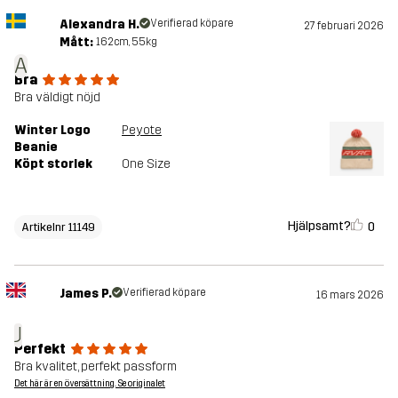
Alexandra H.
Verifierad köpare
27 februari 2026
Mått:
162cm, 55kg
A
Bra
Bra väldigt nöjd
Winter Logo
Peyote
Beanie
Köpt storlek
One Size
Hjälpsamt?
0
Artikelnr 11149
James P.
Verifierad köpare
16 mars 2026
J
Perfekt
Bra kvalitet, perfekt passform
Det här är en översättning. Se originalet