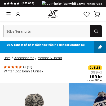
(845 867)
Kundservice
Rensa sök
25% rabatt på bästsäljande träningskläder
Shoppa nu
Hem
Accessoarer
Mössor & Hattar
4.9 (36)
OUTLET
Winter Logo Beanie Unisex
399 kr
199 kr
- spara
200 kr