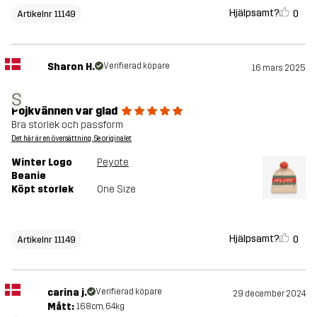
Hjälpsamt?
0
Artikelnr 11149
Sharon H.
Verifierad köpare
16 mars 2025
S
Pojkvännen var glad
Bra storlek och passform
Det här är en översättning. Se originalet
Winter Logo
Peyote
Beanie
Köpt storlek
One Size
Hjälpsamt?
0
Artikelnr 11149
carina j.
Verifierad köpare
29 december 2024
Mått:
168cm, 64kg