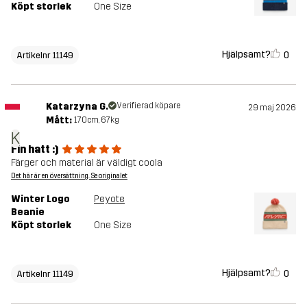
Köpt storlek
One Size
Hjälpsamt?
0
Artikelnr 11149
Katarzyna G.
Verifierad köpare
29 maj 2026
Mått:
170cm, 67kg
K
Fin hatt :)
Färger och material är väldigt coola
Det här är en översättning. Se originalet
Winter Logo
Peyote
Beanie
Köpt storlek
One Size
Hjälpsamt?
0
Artikelnr 11149