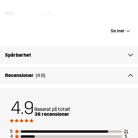
Vikt
112g
Skapad för
ALL-ROUND
VARDAG
Se mer
Artikelnummer
11149_2001
Spårbarhet
Recensioner
(4.9)
4.9
Baserat på totalt
36 recensioner
5
31
4
5