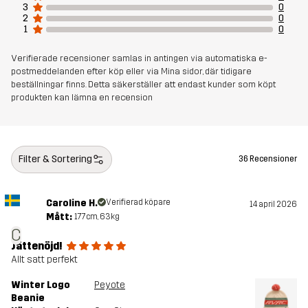
3
0
2
0
1
0
Verifierade recensioner samlas in antingen via automatiska e-
postmeddelanden efter köp eller via Mina sidor, där tidigare
beställningar finns. Detta säkerställer att endast kunder som köpt
produkten kan lämna en recension
Filter & Sortering
36 Recensioner
Caroline H.
Verifierad köpare
14 april 2026
Mått:
177cm, 63kg
C
Jättenöjd!
Allt satt perfekt
Winter Logo
Peyote
Beanie