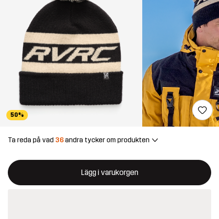
50%
Ta reda på vad
36
andra tycker om produkten
Denna knapp kommer att öppna en modal som bekräftar en ny va
{{size}} inte tillgänglig
Lägg i varukorgen