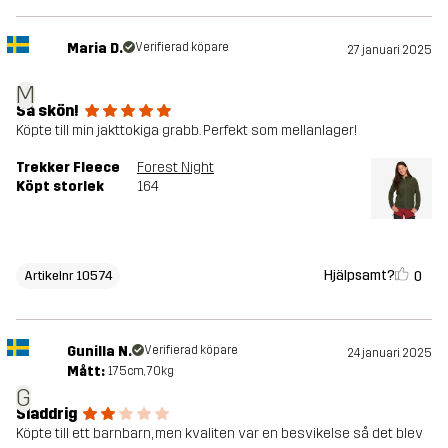
Maria D.
Verifierad köpare
27 januari 2025
M
Så skön!
Köpte till min jakttokiga grabb. Perfekt som mellanlager!
Trekker Fleece
Forest Night
Köpt storlek
164
Hjälpsamt?
0
Artikelnr 10574
Gunilla N.
Verifierad köpare
24 januari 2025
Mått:
175cm, 70kg
G
Sladdrig
Köpte till ett barnbarn, men kvaliten var en besvikelse så det blev