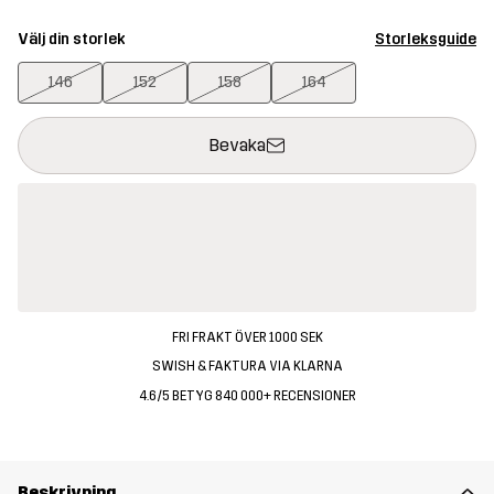
Välj din storlek
Storleksguide
146
152
158
164
Denna knapp kommer att öppna en modal som bekräftar en ny va
{{size}} inte tillgänglig
Bevaka
FRI FRAKT ÖVER 1000 SEK
SWISH & FAKTURA VIA KLARNA
4.6/5 BETYG 840 000+ RECENSIONER
Beskrivning