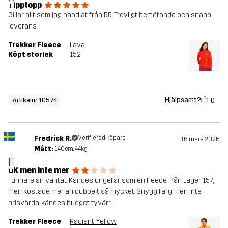
Tipptopp
Gillar allt som jag handlat från RR. Trevligt bemötande och snabb
leverans.
Trekker Fleece
Lava
Köpt storlek
152
Hjälpsamt?
0
Artikelnr 10574
Fredrick R.
Verifierad köpare
16 mars 2026
Mått:
140cm, 44kg
F
OK men inte mer
Tunnare än väntat. Kändes ungefär som en fleece från Lager 157,
men kostade mer än dubbelt så mycket. Snygg färg, men inte
prisvärda, kändes budget tyvärr.
Trekker Fleece
Radiant Yellow