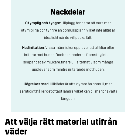
Nackdelar
Otymplig och tyngre:
Ullplagg tenderar att vara mer
otymlpliga och tyngre än bomullsplagg vilket inte alltid är
idealiskt när du vill packa lätt.
Hudirritation
: Vissa människor upplever att ull kliar eller
irriterar mot huden. Dock har moderna framsteg lett till
skapandet av mjukare, finare ull-alternativ som många
upplever som mindre irriterande mot huden.
Högre kostnad
: Ullkläder är ofta dyrare än bomull, men
samtidigt håller det oftast längre vilket kan bli mer prisvärt i
längden.
Att välja rätt material utifrån
väder