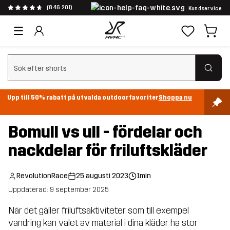
(846 201)
Kundservice
Rensa sök
Upp till 50% rabatt på utvalda outdoorfavoriter
Shoppa nu
Bomull vs ull - fördelar och
nackdelar för friluftskläder
RevolutionRace
25 augusti 2023
1min
Uppdaterad: 9 september 2025
När det gäller friluftsaktiviteter som till exempel
vandring kan valet av material i dina kläder ha stor