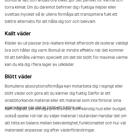
Bomull är lätt och andas bra vilket gör det perfekt för varma och
torra klimat. Om du däremot befinner dig i fuktiga miljöer eller
svettas mycket så är ullens förmåga att transpirtera fukt ett
bättre alternativ för att hålla dig torr och bekväm.
Kallt väder
Kläder av ull passar bra i kallare klimat eftersom de isolerar väldigt
bra och håller dig varm. Bomull är mindre effektiv när det kommer
till att behålla värmen, speciellt om det blir blött. För maximal värme
kan du klä dig i flera lager av ullkläder.
Blött väder
Bomullens absorptionsförmåga kan motarbeta dig i regnigt eller
blött väder och göra att du känner dig fuktig. Därför är ett
snabbtorkande material eller ett material som inte förlorar sina
egenskaper när det är blött ett bättre val.
Kom ihåg att personliga preferenser, som känslig hud eller budget,
också spelar roll när du väljer material. I slutändan handlar det om
att hitta en balans mellan bekvämlighet, funktionalitet och hur väl
materialet anpassar sig efter väderförändringar.