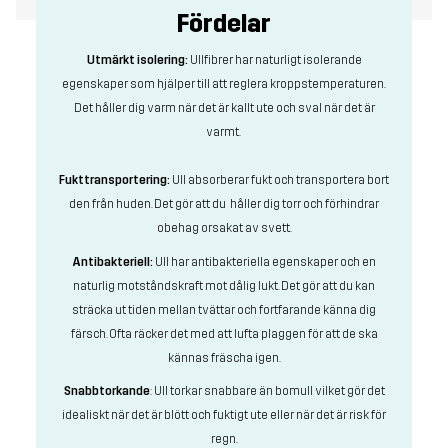
Fördelar
Utmärkt isolering:
Ullfibrer har naturligt isolerande
egenskaper som hjälper till att reglera kroppstemperaturen.
Det håller dig varm när det är kallt ute och sval när det är
varmt.
Fukttransportering:
Ull absorberar fukt och transportera bort
den från huden. Det gör att du håller dig torr och förhindrar
obehag orsakat av svett.
Antibakteriell:
Ull har antibakteriella egenskaper och en
naturlig motståndskraft mot dålig lukt. Det gör att du kan
sträcka ut tiden mellan tvättar och fortfarande känna dig
färsch. Ofta räcker det med att lufta plaggen för att de ska
kännas fräscha igen.
Snabbtorkande
: Ull torkar snabbare än bomull vilket gör det
idealiskt när det är blött och fuktigt ute eller när det är risk för
regn.