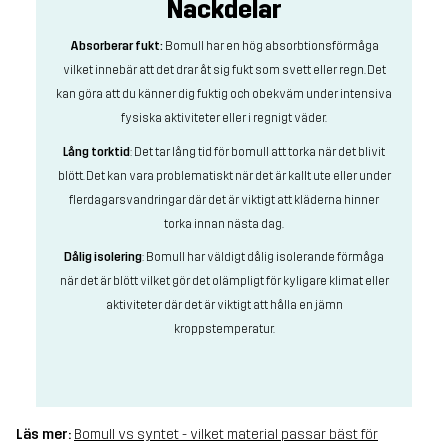
Nackdelar
Absorberar fukt:
Bomull har en hög absorbtionsförmåga
vilket innebär att det drar åt sig fukt som svett eller regn. Det
kan göra att du känner dig fuktig och obekväm under intensiva
fysiska aktiviteter eller i regnigt väder.
Lång torktid
: Det tar lång tid för bomull att torka när det blivit
blött. Det kan vara problematiskt när det är kallt ute eller under
flerdagarsvandringar där det är viktigt att kläderna hinner
torka innan nästa dag.
Dålig isolering
: Bomull har väldigt dålig isolerande förmåga
när det är blött vilket gör det olämpligt för kyligare klimat eller
aktiviteter där det är viktigt att hålla en jämn
kroppstemperatur.
Läs mer:
Bomull vs syntet - vilket material passar bäst för